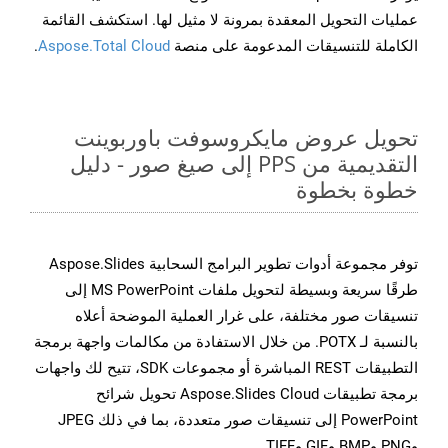
عمليات التحويل المعقدة بمرونة لا مثيل لها. استكشف القائمة
الكاملة للتنسيقات المدعومة على منصة
Aspose.Total Cloud
.
تحويل عروض مايكروسوفت باوربوينت
التقديمية من PPS إلى صيغ صور - دليل
خطوة بخطوة
توفر مجموعة أدوات تطوير البرامج السحابية Aspose.Slides
طرقًا سريعة وبسيطة لتحويل ملفات MS PowerPoint إلى
تنسيقات صور مختلفة، على غرار العملية الموضحة أعلاه
بالنسبة لـ POTX. من خلال الاستفادة من مكالمات واجهة برمجة
التطبيقات REST المباشرة أو مجموعات SDK، تتيح لك واجهات
برمجة تطبيقات Aspose.Slides Cloud تحويل شرائح
PowerPoint إلى تنسيقات صور متعددة، بما في ذلك JPEG
وPNG وBMP وGIF وTIFF.