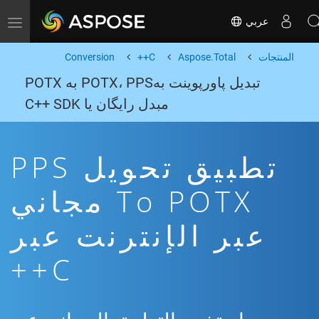
عربي
Toggle navigation
المنتجات
Aspose.Total
C++
Conversion
تبدیل پاورپوینت بهPOTX، PPS به POTX
مبدل رایگان یا C++ SDK
تطبيق تحويل PPS
To POTX مجاني
عبر الإنترنت عبر
C++