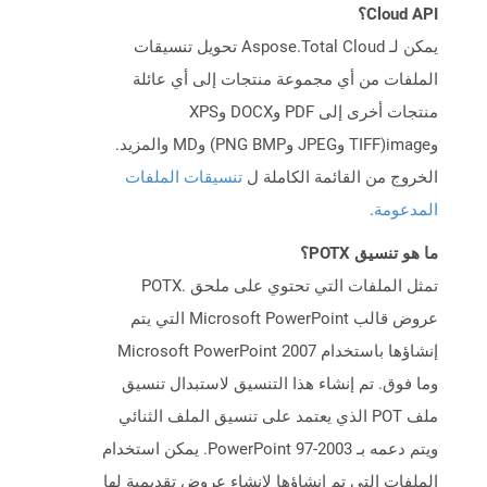
Cloud API؟
يمكن لـ Aspose.Total Cloud تحويل تنسيقات
الملفات من أي مجموعة منتجات إلى أي عائلة
منتجات أخرى إلى PDF وDOCX وXPS
وimage(TIFF وJPEG وPNG BMP) وMD والمزيد.
الخروج من القائمة الكاملة ل
تنسيقات الملفات
المدعومة
.
ما هو تنسيق POTX؟
تمثل الملفات التي تحتوي على ملحق .POTX
عروض قالب Microsoft PowerPoint التي يتم
إنشاؤها باستخدام Microsoft PowerPoint 2007
وما فوق. تم إنشاء هذا التنسيق لاستبدال تنسيق
ملف POT الذي يعتمد على تنسيق الملف الثنائي
ويتم دعمه بـ PowerPoint 97-2003. يمكن استخدام
الملفات التي تم إنشاؤها لإنشاء عروض تقديمية لها