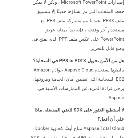
إصدارات Microsoft PowerPoint ، ولكن لا يمكن
حفظ الملفات التي تم إنشاؤها حديثًا إلا بتنسيق
ملف PPSX. عندما تتم مشاركة ملف PPS مع
مستخدم آخر وفتحه ، فإنه يبدأ بمثابة عرض
PowerPoint على عكس ملف PPT الذي يفتح في
وضع قابل للتحرير.
هل من الآمن تحويل PPS to POTX في السحابة؟
بالطبع! يستخدم Aspose Cloud خوادم Amazon
EC2 السحابية التي تضمن أمان الخدمة ومرونتها.
يرجى قراءة المزيد عن الممارسات الأمنية في
Aspose.
لا أستطيع العثور على SDK للغتي المفضلة. ماذا
علي أن أفعل؟
Aspose.Total Cloud متاح أيضًا كحاوية Docker.
حاول استخدامه مع cURL في حالة عدم توفر SDK