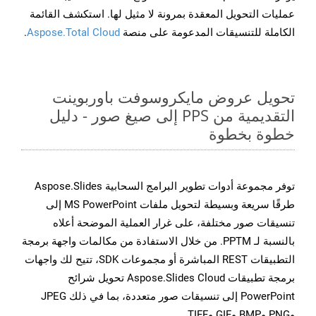
عمليات التحويل المعقدة بمرونة لا مثيل لها. استكشف القائمة
الكاملة للتنسيقات المدعومة على منصة
Aspose.Total Cloud
.
تحويل عروض مايكروسوفت باوربوينت
التقديمية من PPS إلى صيغ صور - دليل
خطوة بخطوة
توفر مجموعة أدوات تطوير البرامج السحابية Aspose.Slides
طرقًا سريعة وبسيطة لتحويل ملفات MS PowerPoint إلى
تنسيقات صور مختلفة، على غرار العملية الموضحة أعلاه
بالنسبة لـ PPTM. من خلال الاستفادة من مكالمات واجهة برمجة
التطبيقات REST المباشرة أو مجموعات SDK، تتيح لك واجهات
برمجة تطبيقات Aspose.Slides Cloud تحويل شرائح
PowerPoint إلى تنسيقات صور متعددة، بما في ذلك JPEG
وPNG وBMP وGIF وTIFF.