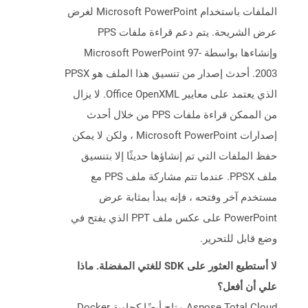
الملفات باستخدام Microsoft PowerPoint لغرض
عرض الشريحة. يتم دعم قراءة ملفات PPS
وإنشاءها بواسطة Microsoft PowerPoint 97-
2003. أحدث إصدار من تنسيق هذا الملف هو PPSX
الذي يعتمد على معايير Office OpenXML. لا يزال
من الممكن قراءة ملفات PPS من خلال أحدث
إصدارات Microsoft PowerPoint ، ولكن لا يمكن
حفظ الملفات التي تم إنشاؤها حديثًا إلا بتنسيق
ملف PPSX. عندما تتم مشاركة ملف PPS مع
مستخدم آخر وفتحه ، فإنه يبدأ بمثابة عرض
PowerPoint على عكس ملف PPT الذي يفتح في
وضع قابل للتحرير.
لا أستطيع العثور على SDK للغتي المفضلة. ماذا
علي أن أفعل؟
Aspose.Total Cloud متاح أيضًا كحاوية Docker.