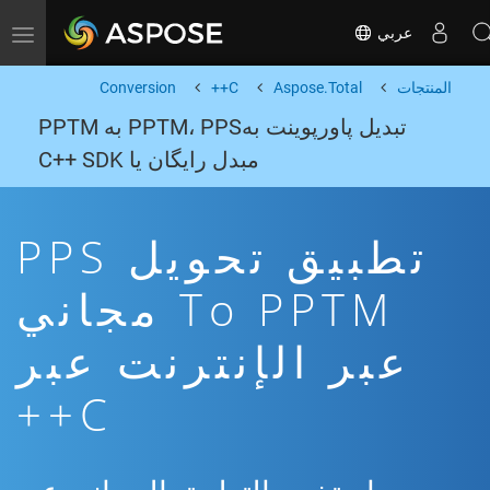
عربي
Toggle navigation
المنتجات
Aspose.Total
C++
Conversion
تبدیل پاورپوینت بهPPTM، PPS به PPTM
مبدل رایگان یا C++ SDK
تطبيق تحويل PPS
To PPTM مجاني
عبر الإنترنت عبر
C++