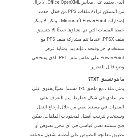
الذي يعتمد على معايير Office OpenXML. لا يزال
من الممكن قراءة ملفات PPS من خلال أحدث
إصدارات Microsoft PowerPoint ، ولكن لا يمكن
حفظ الملفات التي تم إنشاؤها حديثًا إلا بتنسيق
ملف PPSX. عندما تتم مشاركة ملف PPS مع
مستخدم آخر وفتحه ، فإنه يبدأ بمثابة عرض
PowerPoint على عكس ملف PPT الذي يفتح في
وضع قابل للتحرير.
ما هو تنسيق TXT؟
يمثل ملف مع ملحق .txt مستندًا نصيًا يحتوي على
نص عادي في شكل خطوط. يتم التعرف على
الفقرات في مستند نصي من خلال إرجاع النقل
وتستخدم لترتيب أفضل لمحتويات الملفات. يمكن
فتح مستند نصي قياسي في أي محرر نصوص أو
تطبيق معالجة النصوص على أنظمة تشغيل مختلفة.