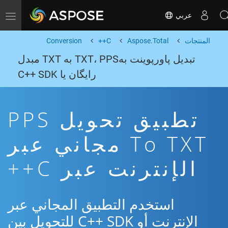
عربي
Toggle navigation
المنتجات
Aspose.Total
C++
Conversion
تبدیل پاورپوینت بهTXT، PPS به TXT مبدل
رایگان یا C++ SDK
تطبيق تحويل PPS
To TXT مجاني عبر
الإنترنت عبر C++
استخدم التطبيق المجاني عبر
الإنترنت أو C++ SDK للتحويل بين