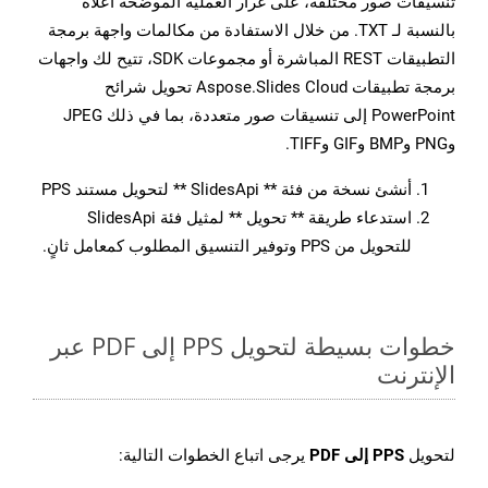
تنسيقات صور مختلفة، على غرار العملية الموضحة أعلاه
بالنسبة لـ TXT. من خلال الاستفادة من مكالمات واجهة برمجة
التطبيقات REST المباشرة أو مجموعات SDK، تتيح لك واجهات
برمجة تطبيقات Aspose.Slides Cloud تحويل شرائح
PowerPoint إلى تنسيقات صور متعددة، بما في ذلك JPEG
وPNG وBMP وGIF وTIFF.
أنشئ نسخة من فئة ** SlidesApi ** لتحويل مستند PPS
استدعاء طريقة ** تحويل ** لمثيل فئة SlidesApi
للتحويل من PPS وتوفير التنسيق المطلوب كمعامل ثانٍ.
خطوات بسيطة لتحويل PPS إلى PDF عبر
الإنترنت
لتحويل
PPS إلى PDF
يرجى اتباع الخطوات التالية: