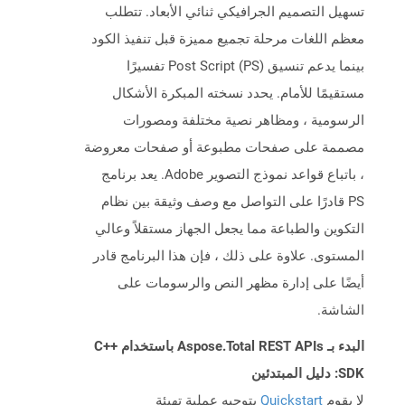
تسهيل التصميم الجرافيكي ثنائي الأبعاد. تتطلب
معظم اللغات مرحلة تجميع مميزة قبل تنفيذ الكود
بينما يدعم تنسيق Post Script (PS) تفسيرًا
مستقيمًا للأمام. يحدد نسخته المبكرة الأشكال
الرسومية ، ومظاهر نصية مختلفة ومصورات
مصممة على صفحات مطبوعة أو صفحات معروضة
، باتباع قواعد نموذج التصوير Adobe. يعد برنامج
PS قادرًا على التواصل مع وصف وثيقة بين نظام
التكوين والطباعة مما يجعل الجهاز مستقلاً وعالي
المستوى. علاوة على ذلك ، فإن هذا البرنامج قادر
أيضًا على إدارة مظهر النص والرسومات على
الشاشة.
البدء بـ Aspose.Total REST APIs باستخدام C++
SDK: دليل المبتدئين
لا يقوم
Quickstart
بتوجيه عملية تهيئة