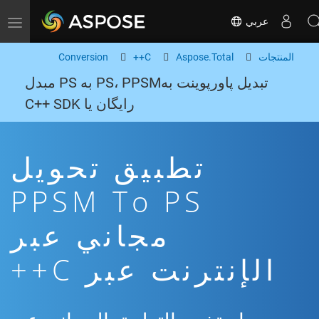
عربي
Toggle navigation
المنتجات
Aspose.Total
C++
Conversion
تبدیل پاورپوینت بهPS، PPSM به PS مبدل
رایگان یا C++ SDK
تطبيق تحويل
PPSM To PS
مجاني عبر
الإنترنت عبر C++