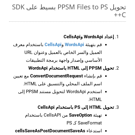
تحويل PPSM Files to PS بسيط على SDK
C++
إعداد WordsApi وCellsApi
قم بتهيئة
WordsApi
و
CellsApi
باستخدام معرف
العميل والسر الخاص بالعميل وعنوان URL
الأساسي وإصدار واجهة برمجة التطبيقات
تحويل PPSM إلى HTML باستخدام WordsApi
قم بإنشاء
ConvertDocumentRequest
مع تعيين
اسم الملف المحلي والتنسيق على HTML.
استخدم WordsApi لتحويل مستند PPSM إلى
HTML.
تحويل HTML إلى PS باستخدام CellsApi
تهيئة
SaveOption
من CellsAPI باستخدام
SaveFormat كـ PS
استدعاء
cellsSaveAsPostDocumentSaveAs