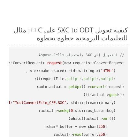
كيفية تحويل SXC to ODT على C++: مثال
للتعليمات البرمجية خطوة بخطوة
// التحويل إلى SXC باستخدام Aspose.Cells
ests::ConvertRequest> 
request
(
new
"HTML"
    std::make_shared< std::wstring >(
;

))
nullptr
,
nullptr
,
nullptr
    requestFile,
auto
 actual = 
getApi
()->
convert
(request);

if
(actual->
good
m 
out
(
"TestConvertFile_CPP.SXC"
, std::istream::binary)
seekg
(
0
    actual->
while
(!actual->
eof
char
* buffer = 
new
char
[
256
read
(buffer,
256
        actual->