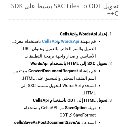
تحويل SXC Files to ODT بسيط على SDK
C++
إعداد WordsApi وCellsApi
قم بتهيئة
WordsApi
و
CellsApi
باستخدام معرف
العميل والسر الخاص بالعميل وعنوان URL
الأساسي وإصدار واجهة برمجة التطبيقات
تحويل SXC إلى HTML باستخدام WordsApi
قم بإنشاء
ConvertDocumentRequest
مع تعيين
اسم الملف المحلي والتنسيق على HTML.
استخدم WordsApi لتحويل مستند SXC إلى
HTML.
تحويل HTML إلى ODT باستخدام CellsApi
تهيئة
SaveOption
من CellsAPI باستخدام
SaveFormat كـ ODT
استدعاء
cellsSaveAsPostDocumentSaveAs