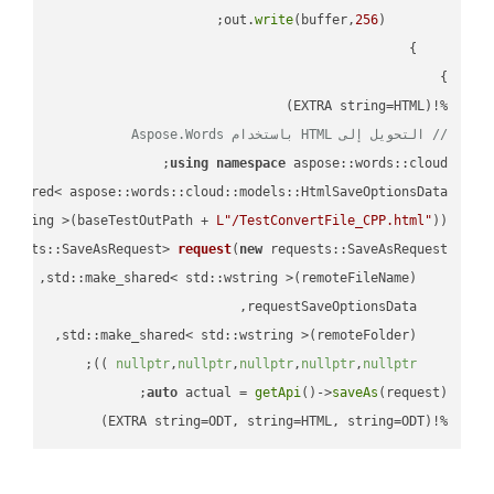
write
(buffer,
256
        out.
%!(EXTRA string=HTML)

// التحويل إلى HTML باستخدام Aspose.Words
using
namespace
 aspose::words::cloud;

wstring >(baseTestOutPath + 
L"/TestConvertFile_CPP.html"
));

quests::SaveAsRequest> 
request
(
new
;

 ))
nullptr
,
nullptr
,
nullptr
,
nullptr
,
nullptr
auto
 actual = 
getApi
()->
saveAs
%!(EXTRA string=ODT, string=HTML, string=ODT)