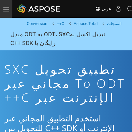
عربي
Toggle navigation
المنتجات
Aspose.Total
C++
Conversion
تبدیل اکسل بهODT، SXC به ODT مبدل
رایگان یا C++ SDK
تطبيق تحويل SXC
To ODT مجاني عبر
الإنترنت عبر C++
استخدم التطبيق المجاني عبر
الإنترنت أو C++ SDK للتحويل بين