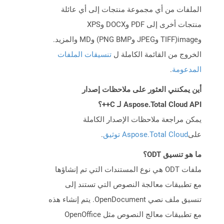
الملفات من أي مجموعة منتجات إلى أي عائلة
منتجات أخرى إلى PDF وDOCX وXPS
وimage(TIFF وJPEG وPNG BMP) وMD والمزيد.
الخروج من القائمة الكاملة ل
تنسيقات الملفات
المدعومة
.
أين يمكنني العثور على ملاحظات إصدار
Aspose.Total Cloud API لـ C++؟
يمكن مراجعة ملاحظات الإصدار الكاملة
على
Aspose.Total Cloud توثيق
.
ما هو تنسيق ODT؟
ملفات ODT هي نوع المستندات التي تم إنشاؤها
مع تطبيقات معالجة النصوص التي تستند إلى
تنسيق ملف نصي OpenDocument. يتم إنشاء هذه
مع تطبيقات معالج النصوص مثل OpenOffice