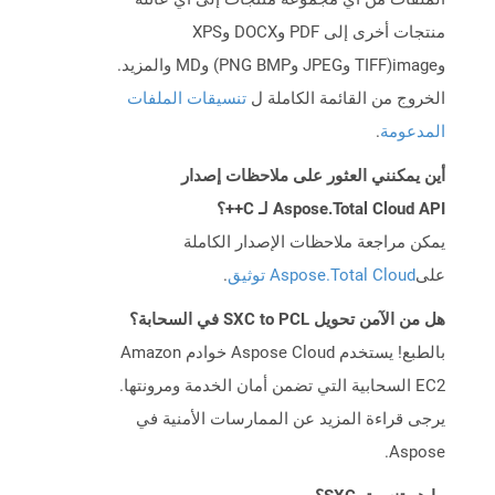
منتجات أخرى إلى PDF وDOCX وXPS
وimage(TIFF وJPEG وPNG BMP) وMD والمزيد.
الخروج من القائمة الكاملة ل
تنسيقات الملفات
المدعومة
.
أين يمكنني العثور على ملاحظات إصدار
Aspose.Total Cloud API لـ C++؟
يمكن مراجعة ملاحظات الإصدار الكاملة
على
Aspose.Total Cloud توثيق
.
هل من الآمن تحويل SXC to PCL في السحابة؟
بالطبع! يستخدم Aspose Cloud خوادم Amazon
EC2 السحابية التي تضمن أمان الخدمة ومرونتها.
يرجى قراءة المزيد عن الممارسات الأمنية في
Aspose.