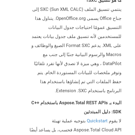
ما هو تنسيق SXC؟
ينتمي تنسيق الملف SXC (Sun XML CALC) إلى
جناح Office يسمى OpenOffice.org. يتناول هذا
التنسيق عمومًا احتياجات جدول البيانات
للمستخدمين لأنه تنسيق ملف جدول بيانات يعتمد
على XML. يدعم Format SXC الصيغ والوظائف و
Macros والرسوم البيانية جنبًا إلى جنب مع
DataPilot ، وهي ميزة لا تصدق لأنها تفرد تلقائيًا
وتوفر ملخصات للبيانات المستوردة الخام. يتم
حفظ الملفات التي تم إنشاؤها باستخدام هذا
البرنامج باستخدام Extension .SXC.
البدء بـ Aspose.Total REST APIs باستخدام C++
SDK: دليل المبتدئين
لا يقوم
Quickstart
بتوجيه عملية تهيئة
Aspose.Total Cloud API فحسب، بل يساعد أيضًا