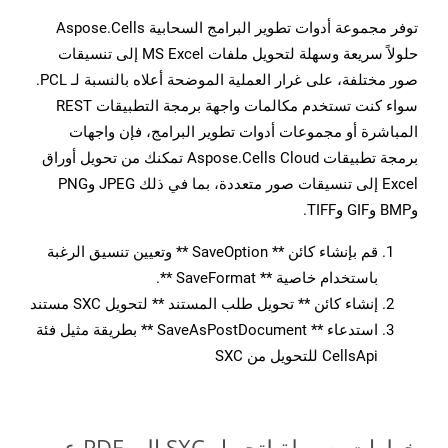
توفر مجموعة أدوات تطوير البرامج السحابية Aspose.Cells
حلولاً سريعة وسهلة لتحويل ملفات MS Excel إلى تنسيقات
صور مختلفة، على غرار العملية الموضحة أعلاه بالنسبة لـ PCL.
سواء كنت تستخدم مكالمات واجهة برمجة التطبيقات REST
المباشرة أو مجموعات أدوات تطوير البرامج، فإن واجهات
برمجة تطبيقات Aspose.Cells Cloud تمكنك من تحويل أوراق
Excel إلى تنسيقات صور متعددة، بما في ذلك JPEG وPNG
وBMP وGIF وTIFF.
قم بإنشاء كائن ** SaveOption ** وتعيين تنسيق الرغبة
باستخدام خاصية ** SaveFormat **.
إنشاء كائن ** تحويل طلب المستند ** لتحويل SXC مستند
استدعاء ** SaveAsPostDocument ** بطريقة مثيل فئة
CellsApi للتحويل من SXC
خطوات بسيطة لتحويل SXC إلى PDF عبر