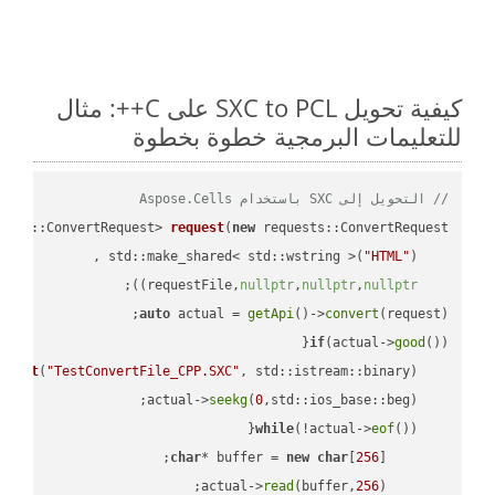
كيفية تحويل SXC to PCL على C++: مثال
للتعليمات البرمجية خطوة بخطوة
// التحويل إلى SXC باستخدام Aspose.Cells
ests::ConvertRequest> 
request
(
new
"HTML"
    std::make_shared< std::wstring >(
;

))
nullptr
,
nullptr
,
nullptr
    requestFile,
auto
 actual = 
getApi
()->
convert
(request);

if
(actual->
good
m 
out
(
"TestConvertFile_CPP.SXC"
, std::istream::binary)
seekg
(
0
    actual->
while
(!actual->
eof
char
* buffer = 
new
char
[
256
read
(buffer,
256
        actual->