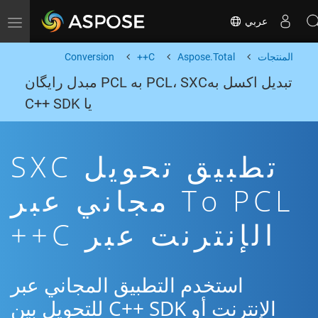
عربي
Toggle navigation
المنتجات
Aspose.Total
C++
Conversion
تبدیل اکسل بهPCL، SXC به PCL مبدل رایگان
یا C++ SDK
تطبيق تحويل SXC
To PCL مجاني عبر
الإنترنت عبر C++
استخدم التطبيق المجاني عبر
الإنترنت أو C++ SDK للتحويل بين