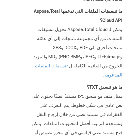
ما تنسيقات الملفات التي تدعمها Aspose.Total
Cloud API؟
يمكن لـ Aspose.Total Cloud تحويل تنسيقات
الملفات من أي مجموعة منتجات إلى أي عائلة
منتجات أخرى إلى PDF وDOCX وXPS
وimage(TIFF وJPEG وPNG BMP) وMD والمزيد.
الخروج من القائمة الكاملة ل
تنسيقات الملفات
المدعومة
.
ما هو تنسيق TXT؟
يمثل ملف مع ملحق .txt مستندًا نصيًا يحتوي على
نص عادي في شكل خطوط. يتم التعرف على
الفقرات في مستند نصي من خلال إرجاع النقل
وتستخدم لترتيب أفضل لمحتويات الملفات. يمكن
فتح مستند نصي قياسي في أي محرر نصوص أو