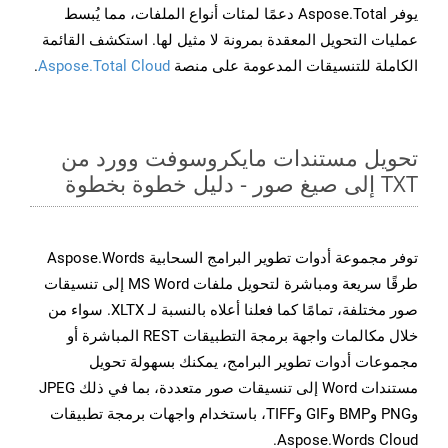
يوفر Aspose.Total دعمًا لمئات أنواع الملفات، مما يُبسط
عمليات التحويل المعقدة بمرونة لا مثيل لها. استكشف القائمة
الكاملة للتنسيقات المدعومة على منصة
Aspose.Total Cloud
.
تحويل مستندات مايكروسوفت وورد من
TXT إلى صيغ صور - دليل خطوة بخطوة
توفر مجموعة أدوات تطوير البرامج السحابية Aspose.Words
طرقًا سريعة ومباشرة لتحويل ملفات MS Word إلى تنسيقات
صور مختلفة، تمامًا كما فعلنا أعلاه بالنسبة لـ XLTX. سواء من
خلال مكالمات واجهة برمجة التطبيقات REST المباشرة أو
مجموعات أدوات تطوير البرامج، يمكنك بسهولة تحويل
مستندات Word إلى تنسيقات صور متعددة، بما في ذلك JPEG
وPNG وBMP وGIF وTIFF، باستخدام واجهات برمجة تطبيقات
Aspose.Words Cloud.