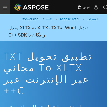
عربي
Toggle navigation
المنتجات
Aspose.Total
C++
Conversion
تبدیل Word بهXLTX، TXT به XLTX مبدل
رایگان یا C++ SDK
تطبيق تحويل TXT
To XLTX مجاني
عبر الإنترنت عبر
C++