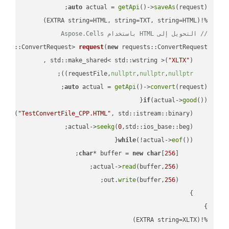
auto
 actual = 
getApi
()->
saveAs
%!(EXTRA string=HTML, string=TXT, string=HTML)

// التحويل إلى HTML باستخدام Aspose.Cells
ests::ConvertRequest> 
request
(
new
"XLTX"
    std::make_shared< std::wstring >(
;

))
nullptr
,
nullptr
,
nullptr
    requestFile,
auto
 actual = 
getApi
()->
convert
(request);

if
(actual->
good
 
out
(
"TestConvertFile_CPP.HTML"
, std::istream::binary)
seekg
(
0
    actual->
while
(!actual->
eof
char
* buffer = 
new
char
[
256
read
(buffer,
256
        actual->
write
(buffer,
256
        out.
%!(EXTRA string=XLTX)