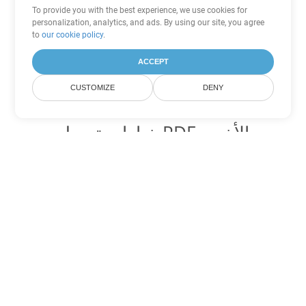
To provide you with the best experience, we use cookies for
personalization, analytics, and ads. By using our site, you agree
to
our cookie policy
.
ACCEPT
CUSTOMIZE
DENY
خيارات تحويل PDF الأخرى
تحويل WEB إلى DOC
DOC:
Microsoft Word Binary Format
تحويل WEB إلى DOT
DOT:
Microsoft Word Template Files
تحويل WEB إلى DOCX
DOCX:
Office 2007+ Word Document