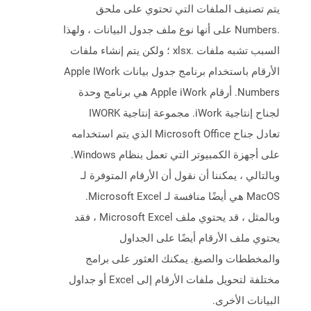
يتم تصنيف الملفات التي تحتوي على ملحق
.Numbers على أنها نوع ملف جدول البيانات ، ولهذا
السبب تشبه ملفات .xlsx ؛ ولكن يتم إنشاء ملفات
الأرقام باستخدام برنامج جدول بيانات Apple IWork
Numbers. أرقام Apple iWork هي برنامج وحدة
لجناح إنتاجية iWork. مجموعة إنتاجية IWORK
تعادل جناح Microsoft Office الذي يتم استخدامه
على أجهزة الكمبيوتر التي تعمل بنظام Windows.
وبالتالي ، يمكننا أن نقول أن الأرقام المتوفرة لـ
MacOS هي أيضًا منافسة لـ Microsoft Excel.
وبالمثل ، قد يحتوي ملف Microsoft Excel ، فقد
يحتوي ملف الأرقام أيضًا على الجداول
والمخططات والصيغ. يمكنك العثور على برامج
مختلفة لتحويل ملفات الأرقام إلى Excel أو جداول
البيانات الأخرى.