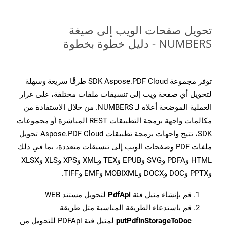
تحويل صفحات الويب إلى صيغة
NUMBERS - دليل خطوة بخطوة
توفر مجموعة SDK Aspose.PDF Cloud طرقًا سريعة وسهلة
لتحويل أي صفحة ويب إلى تنسيقات ملفات مختلفة، على غرار
العملية الموضحة أعلاه لـ NUMBERS. من خلال الاستفادة من
مكالمات واجهة برمجة التطبيقات REST المباشرة أو مجموعات
SDK، تتيح واجهات برمجة تطبيقات Aspose.PDF Cloud تحويل
ملفات PDF وصفحات الويب إلى تنسيقات متعددة، بما في ذلك
HTML وPDFA وSVG وEPUB وTEX وXML وXPS وXLS وXLSX
وPPTX وDOC وDOCX وMOBIXML وEMF وTIFF.
قم بإنشاء مثيل فئة
PdfApi
لتحويل مستند WEB
قم باستدعاء الطريقة المناسبة مثل طريقة
putPdfInStorageToDoc
لمثيل فئة PDFApi للتحويل من