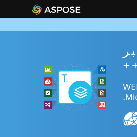
ني عبر
المجاني عبر الإنترنت أو C++ SDK للتحويل بين WEB