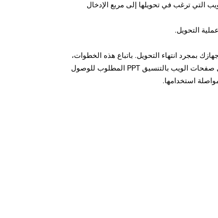
U لصفحة الويب التي ترغب في تحويلها إلى مربع الإدخال
عملية التحويل.
ل الملف PPT على جهازك بمجرد انتهاء التحويل. باتباع هذه الخطوات،
يمكنك بسهولة تحويل وتنزيل صفحات الويب بالتنسيق PPT المطلوب للوصول
مواصلة استخدامها.