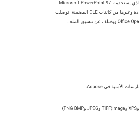
يمثل ملف مع ملحق PPT ملف PowerPoint يتكون من مجموعة من الشرائح لعرض عرض شرائح. يحدد تنسيق الملف الثنائي الذي يستخدمه Microsoft PowerPoint 97-
2003. يمكن أن يحتوي ملف PPT على عدة أنواع مختلفة من المعلومات مثل النص والنقاط المصحوبة والصور والوسائط المتعددة وغيرها من كائنات OLE المضمنة. توصلت
Microsoft إلى تنسيق ملفات أحدث لـ PowerPoint ، المعروف باسم PPTX ، من عام 2007 فصاعدًا على أنه يعتمد على Office OpenXML ويختلف عن تنسيق الملف
يمكن لـ Aspose.Total Cloud تحويل تنسيقات الملفات من أي مجموعة منتجات إلى أي عائلة منتجات أخرى إلى PDF وDOCX وXPS وimage(TIFF وJPEG وPNG BMP)