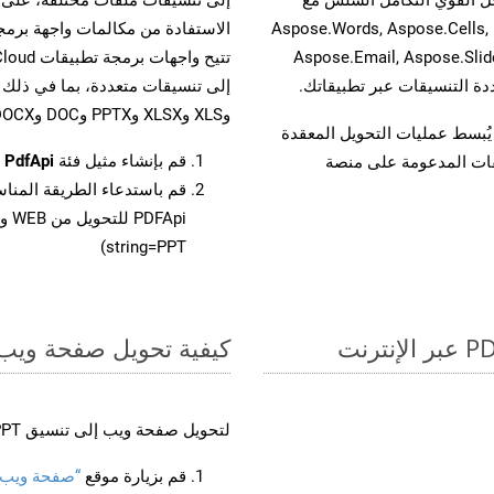
واجهات برمجة تطبيقات Aspose.Total الأخرى، مثل Aspose.Words, Aspose.Cells,
Aspose.Email, Aspose.Slid
وXLS وXLSX وPPTX وDOC وDOCX وMOBIXML وEMF وTIFF.
لفات، مما يُبسط عمليات التحويل المعقدة
قم بإنشاء مثيل فئة
PdfApi
ل
يقات المدعومة على منصة
قم باستدعاء الطريقة المنا
string=PPT)
كيفية تحويل صفحة ويب إل
لتحويل صفحة ويب إلى تنسيق PPT، اتبع الخطوات التالية:
قم بزيارة موقع
“صفحة ويب إلى