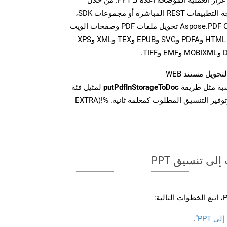
الاستفادة من مكالمات واجهة برمجة التطبيقات REST المباشرة أو مجموعات SDK،
تتيح واجهات برمجة تطبيقات Aspose.PDF Cloud تحويل ملفات PDF وصفحات الويب
إلى تنسيقات متعددة، بما في ذلك HTML وPDFA وSVG وEPUB وTEX وXML وXPS
تحويل مستند WEB
سبة مثل طريقة
putPdfInStorageToDoc
لمثيل فئة
PDFApi للتحويل من WEB وتوفير التنسيق المطلوب كمعلمة ثانية. %!(EXTRA
ى تنسيق PPT
 PPT”
.