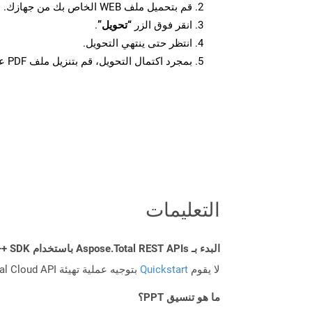
قم بتحميل ملف WEB الخاص بك من جهازك.
انقر فوق الزر
“تحويل”
.
انتظر حتى ينتهي التحويل.
بمجرد اكتمال التحويل، قم بتنزيل ملف PDF على جهازك.
التعليمات
البدء بـ Aspose.Total REST APIs باستخدام C++ SDK: دليل المبتدئين
لا يقوم
Quickstart
بتوجيه عملية تهيئة Aspose.Total Cloud API فحسب، بل يساعد أيضًا في تثبيت المكتبات المطلوبة.
ما هو تنسيق PPT؟