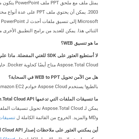
الثنائي هذا. يمكن للعديد من برامج التطبيق الأخرى مثل OpenOffice Impress و Apple Keynote إنشاء ملفا
ما هو تنسيق WEB؟
لا أستطيع العثور على SDK للغتي المفضلة. ماذا علي أن أفعل؟
Aspose.Total Cloud متاح أيضًا كحاوية Docker. حاول استخدامه مع cURL في حالة عدم توفر SDK المطلوب بعد.
هل من الآمن تحويل WEB to PPT في السحابة؟
بالطبع! يستخدم Aspose Cloud خوادم Amazon EC2 السحابية التي تضمن أمان الخدمة ومرونتها. يرجى قراءة المزيد عن الممارسات الأمنية في Aspose.
ما تنسيقات الملفات التي تدعمها Aspose.Total Cloud API؟
وMD والمزيد. الخروج من القائمة الكاملة ل
تنسيقات
أين يمكنني العثور على ملاحظات إصدار Aspose.Total Cloud API لـ C++؟