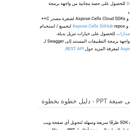
D
للحصول على حصة مجانية من واجهة برمجة
احصل على Aspose.Words و Aspose.Cells Cloud SDKs لشفرة مصدر C++
و
Aspose.Cells GitHub
repos لتجميع / استخدام
صدارات
للحصول على خيارات تنزيل بديلة.
Aspo
لمعرفة المزيد حول
REST API
.
يل خطوة بخطوة
توفر مجموعة SDK Aspose.PDF Cloud طرقًا سريعة وسهلة لتحويل أي صفحة ويب
إلى تنسيقات ملفات مختلفة، على غرار العملية الموضحة أعلاه لـ PPT. من خلال