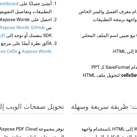
أنشئ حسابًا على
ashboard
م معرف العميل والسر الخاص
التطبيقات وتفاصيل التفويض
من
Aspose.Words GitHub
مع تعيين اسم الملف المحلي
SDK بنفسك أو توجه إلى
الإ
Aألق نظرة أيضًا على مرجع واجهة برمجة التطبيقات المستند إلى Swagger لـ
Aspose.Words
و
se.Cells
cellsS
لتحويل ملف HTML
تحويل صفحات الويب إلى صيغة PPT - دل
حسّن سير عمل تحويل مستنداتك بتحويل ملفات WEB إلى HTML باستخدام واجهة
وية. يدعم هذا الحل القوي التكامل السلس مع