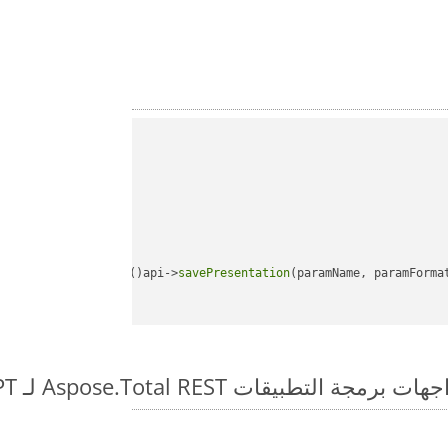
api->
savePresentation
(paramName, paramForma
طبيقات Aspose.Total REST لـ WEB to PPT