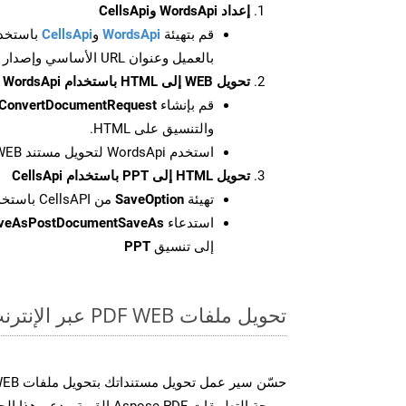
إعداد WordsApi وCellsApi
قم بتهيئة
WordsApi
و
CellsApi
باستخدا
بالعميل وعنوان URL الأساسي وإصدار واجهة برمجة التطبيقات
تحويل WEB إلى HTML باستخدام WordsApi
قم بإنشاء
ConvertDocumentRequest
والتنسيق على HTML.
استخدم WordsApi لتحويل مستند WEB إلى HTML.
تحويل HTML إلى PPT باستخدام CellsApi
تهيئة
SaveOption
من CellsAPI باستخدام SaveFormat كـ PPT
استدعاء
aveAsPostDocumentSaveAs
إلى تنسيق
PPT
تحويل ملفات PDF WEB عبر الإنترنت: طريقة سريعة وسهلة
برمجة التطبيقات Aspose.PDF الق