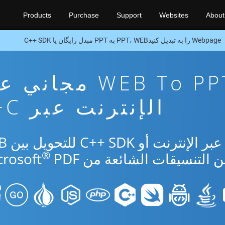
Products
Purchase
Support
Websites
About
Webpage را به تبدیل کنیدPPT، WEB به PPT مبدل رایگان یا C++ SDK
تطبيق تحويل WEB To PPT مجا
الإنترنت عبر C++
استخدم التطبيق 
®
PDF.