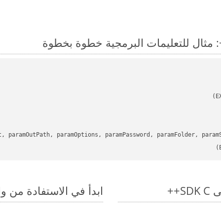
t, paramOutPath, paramOptions, paramPassword, paramFolder, param
ابدأ في الاستفادة من واجهات برمجة الت