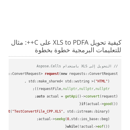
كيفية تحويل XLS to PDFA على C++: مثال
للتعليمات البرمجية خطوة بخطوة
// التحويل إلى XLS باستخدام Aspose.Cells
ests::ConvertRequest> 
request
(
new
"HTML"
    std::make_shared< std::wstring >(
;

))
nullptr
,
nullptr
,
nullptr
    requestFile,
auto
 actual = 
getApi
()->
convert
(request);

if
(actual->
good
m 
out
(
"TestConvertFile_CPP.XLS"
, std::istream::binary)
seekg
(
0
    actual->
while
(!actual->
eof