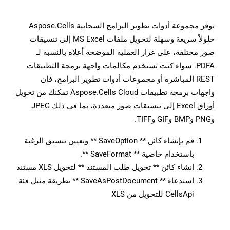
توفر مجموعة أدوات تطوير البرامج السحابية Aspose.Cells
حلولاً سريعة وسهلة لتحويل ملفات MS Excel إلى تنسيقات
صور مختلفة، على غرار العملية الموضحة أعلاه بالنسبة لـ
PDFA. سواء كنت تستخدم مكالمات واجهة برمجة التطبيقات
REST المباشرة أو مجموعات أدوات تطوير البرامج، فإن
واجهات برمجة تطبيقات Aspose.Cells Cloud تمكنك من تحويل
أوراق Excel إلى تنسيقات صور متعددة، بما في ذلك JPEG
وPNG وBMP وGIF وTIFF.
قم بإنشاء كائن ** SaveOption ** وتعيين تنسيق الرغبة
باستخدام خاصية ** SaveFormat **.
إنشاء كائن ** تحويل طلب المستند ** لتحويل XLS مستند
استدعاء ** SaveAsPostDocument ** بطريقة مثيل فئة
CellsApi للتحويل من XLS