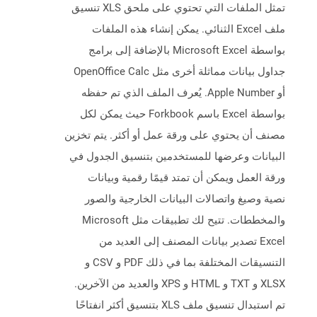
تمثل الملفات التي تحتوي على ملحق XLS تنسيق
ملف Excel الثنائي. يمكن إنشاء هذه الملفات
بواسطة Microsoft Excel بالإضافة إلى برامج
جداول بيانات مماثلة أخرى مثل OpenOffice Calc
أو Apple Number. يُعرف الملف الذي تم حفظه
بواسطة Excel باسم Forkbook حيث يمكن لكل
مصنف أن يحتوي على ورقة عمل أو أكثر. يتم تخزين
البيانات وعرضها للمستخدمين بتنسيق الجدول في
ورقة العمل ويمكن أن تمتد قيمًا رقمية وبيانات
نصية وصيغ واتصالات البيانات الخارجية والصور
والمخططات. تتيح لك تطبيقات مثل Microsoft
Excel تصدير بيانات المصنف إلى العديد من
التنسيقات المختلفة بما في ذلك PDF و CSV و
XLSX و TXT و HTML و XPS والعديد من الآخرين.
تم استبدال تنسيق ملف XLS بتنسيق أكثر انفتاحًا