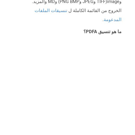
وimage(TIFF وJPEG وPNG BMP) وMD والمزيد.
الخروج من القائمة الكاملة ل
تنسيقات الملفات
المدعومة
.
ما هو تنسيق PDFA؟