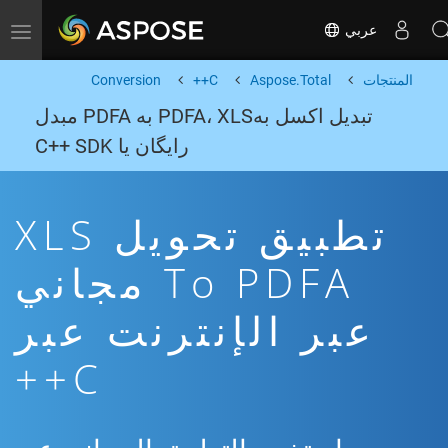
عربي
Toggle navigation
المنتجات
Aspose.Total
C++
Conversion
تبدیل اکسل بهPDFA، XLS به PDFA مبدل
رایگان یا C++ SDK
تطبيق تحويل XLS
To PDFA مجاني
عبر الإنترنت عبر
C++