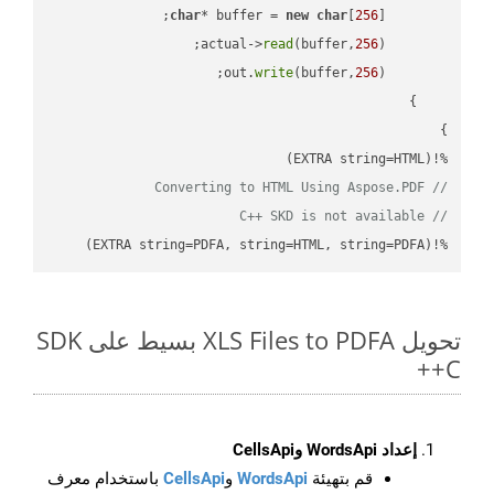
char
* buffer = 
new
char
[
256
read
(buffer,
256
        actual->
write
(buffer,
256
        out.
%!(EXTRA string=HTML)

// Converting to HTML Using Aspose.PDF
// C++ SKD is not available
%!(EXTRA string=PDFA, string=HTML, string=PDFA)
تحويل XLS Files to PDFA بسيط على SDK
C++
إعداد WordsApi وCellsApi
قم بتهيئة
WordsApi
و
CellsApi
باستخدام معرف