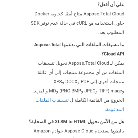
علي أن أفعل؟
Aspose.Total Cloud متاح أيضًا كحاوية Docker.
حاول استخدامه مع cURL في حالة عدم توفر SDK
المطلوب بعد.
ما تنسيقات الملفات التي تدعمها Aspose.Total
Cloud API؟
يمكن لـ Aspose.Total Cloud تحويل تنسيقات
الملفات من أي مجموعة منتجات إلى أي عائلة
منتجات أخرى إلى PDF وDOCX وXPS
وimage(TIFF وJPEG وPNG BMP) وMD والمزيد.
الخروج من القائمة الكاملة ل
تنسيقات الملفات
المدعومة
.
هل من الآمن تحويل XLSM to HTML في السحابة؟
بالطبع! يستخدم Aspose Cloud خوادم Amazon