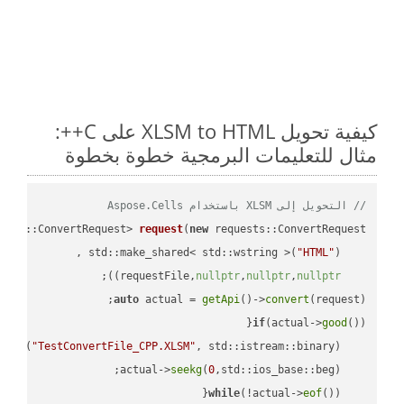
كيفية تحويل XLSM to HTML على C++:
مثال للتعليمات البرمجية خطوة بخطوة
// التحويل إلى XLSM باستخدام Aspose.Cells
ests::ConvertRequest> 
request
(
new
"HTML"
    std::make_shared< std::wstring >(
;

))
nullptr
,
nullptr
,
nullptr
    requestFile,
auto
 actual = 
getApi
()->
convert
(request);

if
(actual->
good
 
out
(
"TestConvertFile_CPP.XLSM"
, std::istream::binary)
seekg
(
0
    actual->
while
(!actual->
eof