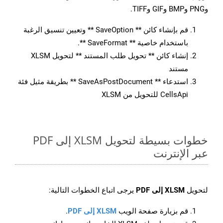
وPNG وBMP وGIF وTIFF.
قم بإنشاء كائن ** SaveOption ** وتعيين تنسيق الرغبة
باستخدام خاصية ** SaveFormat **.
إنشاء كائن ** تحويل طلب المستند ** لتحويل XLSM
مستند
استدعاء ** SaveAsPostDocument ** بطريقة مثيل فئة
CellsApi للتحويل من XLSM
خطوات بسيطة لتحويل XLSM إلى PDF
عبر الإنترنت
لتحويل
XLSM إلى PDF
يرجى اتباع الخطوات التالية:
قم بزيارة صفحة الويب
XLSM إلى PDF
.