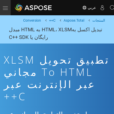
عربي
Toggle navigation
المنتجات
Aspose.Total
C++
Conversion
تبدیل اکسل بهHTML، XLSM به HTML مبدل
رایگان یا C++ SDK
تطبيق تحويل XLSM
To HTML مجاني
عبر الإنترنت عبر
C++