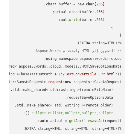
char
* buffer = 
new
char
[
256
read
(buffer,
256
        actual->
write
(buffer,
256
        out.
%!(EXTRA string=HTML)

// التحويل إلى HTML باستخدام Aspose.Words
using
namespace
 aspose::words::cloud;

wstring >(baseTestOutPath + 
L"/TestConvertFile_CPP.html"
));

quests::SaveAsRequest> 
request
(
new
;

 ))
nullptr
,
nullptr
,
nullptr
,
nullptr
,
nullptr
auto
 actual = 
getApi
()->
saveAs
%!(EXTRA string=HTML, string=HTML, string=HTML)