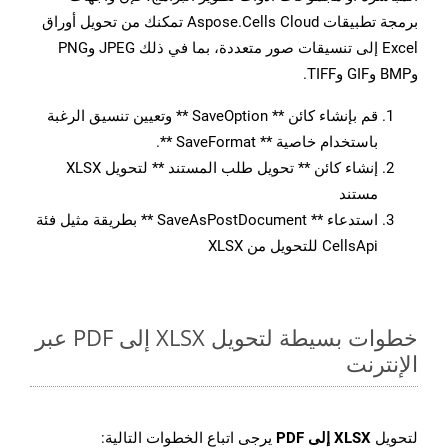
برمجة تطبيقات Aspose.Cells Cloud تمكنك من تحويل أوراق
Excel إلى تنسيقات صور متعددة، بما في ذلك JPEG وPNG
وBMP وGIF وTIFF.
قم بإنشاء كائن ** SaveOption ** وتعيين تنسيق الرغبة
باستخدام خاصية ** SaveFormat **.
إنشاء كائن ** تحويل طلب المستند ** لتحويل XLSX
مستند
استدعاء ** SaveAsPostDocument ** بطريقة مثيل فئة
CellsApi للتحويل من XLSX
خطوات بسيطة لتحويل XLSX إلى PDF عبر
الإنترنت
لتحويل
XLSX إلى PDF
يرجى اتباع الخطوات التالية: