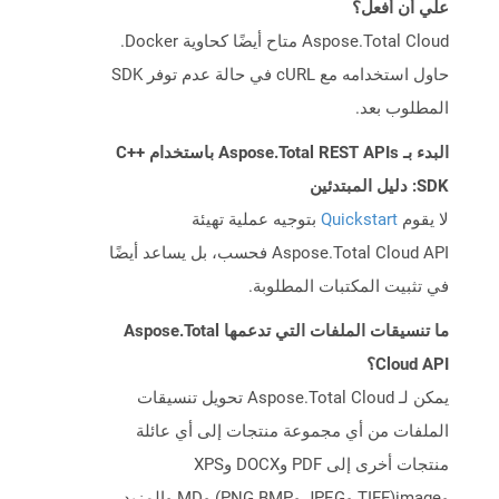
علي أن أفعل؟
Aspose.Total Cloud متاح أيضًا كحاوية Docker.
حاول استخدامه مع cURL في حالة عدم توفر SDK
المطلوب بعد.
البدء بـ Aspose.Total REST APIs باستخدام C++
SDK: دليل المبتدئين
لا يقوم
Quickstart
بتوجيه عملية تهيئة
Aspose.Total Cloud API فحسب، بل يساعد أيضًا
في تثبيت المكتبات المطلوبة.
ما تنسيقات الملفات التي تدعمها Aspose.Total
Cloud API؟
يمكن لـ Aspose.Total Cloud تحويل تنسيقات
الملفات من أي مجموعة منتجات إلى أي عائلة
منتجات أخرى إلى PDF وDOCX وXPS
وimage(TIFF وJPEG وPNG BMP) وMD والمزيد.