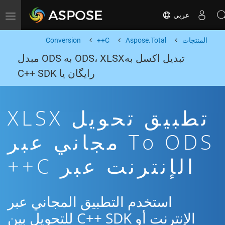
عربي
Toggle navigation
المنتجات
Aspose.Total
C++
Conversion
تبدیل اکسل بهODS، XLSX به ODS مبدل
رایگان یا C++ SDK
تطبيق تحويل XLSX
To ODS مجاني عبر
الإنترنت عبر C++
استخدم التطبيق المجاني عبر
الإنترنت أو C++ SDK للتحويل بين