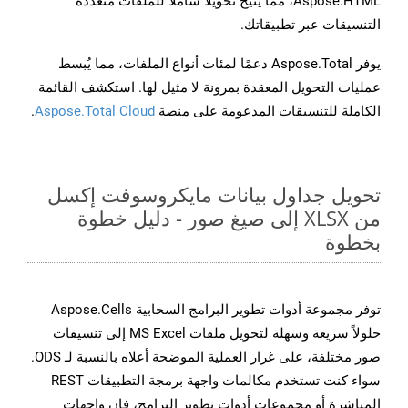
Aspose.HTML، مما يتيح تحويلًا شاملًا للملفات متعددة
التنسيقات عبر تطبيقاتك.
يوفر Aspose.Total دعمًا لمئات أنواع الملفات، مما يُبسط
عمليات التحويل المعقدة بمرونة لا مثيل لها. استكشف القائمة
الكاملة للتنسيقات المدعومة على منصة
Aspose.Total Cloud
.
تحويل جداول بيانات مايكروسوفت إكسل
من XLSX إلى صيغ صور - دليل خطوة
بخطوة
توفر مجموعة أدوات تطوير البرامج السحابية Aspose.Cells
حلولاً سريعة وسهلة لتحويل ملفات MS Excel إلى تنسيقات
صور مختلفة، على غرار العملية الموضحة أعلاه بالنسبة لـ ODS.
سواء كنت تستخدم مكالمات واجهة برمجة التطبيقات REST
المباشرة أو مجموعات أدوات تطوير البرامج، فإن واجهات