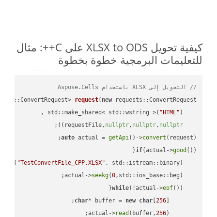
كيفية تحويل XLSX to ODS على C++: مثال
للتعليمات البرمجية خطوة بخطوة
// التحويل إلى XLSX باستخدام Aspose.Cells
ests::ConvertRequest> 
request
(
new
"HTML"
    std::make_shared< std::wstring >(
;

))
nullptr
,
nullptr
,
nullptr
    requestFile,
auto
 actual = 
getApi
()->
convert
(request);

if
(actual->
good
 
out
(
"TestConvertFile_CPP.XLSX"
, std::istream::binary)
seekg
(
0
    actual->
while
(!actual->
eof
char
* buffer = 
new
char
[
256
read
(buffer,
256
        actual->