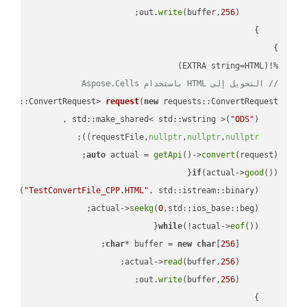
write
(buffer,
256
        out.
%!(EXTRA string=HTML)

// التحويل إلى HTML باستخدام Aspose.Cells
ests::ConvertRequest> 
request
(
new
"ODS"
    std::make_shared< std::wstring >(
;

))
nullptr
,
nullptr
,
nullptr
    requestFile,
auto
 actual = 
getApi
()->
convert
(request);

if
(actual->
good
 
out
(
"TestConvertFile_CPP.HTML"
, std::istream::binary)
seekg
(
0
    actual->
while
(!actual->
eof
char
* buffer = 
new
char
[
256
read
(buffer,
256
        actual->
write
(buffer,
256
        out.