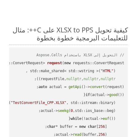
كيفية تحويل XLSX to PPS على C++: مثال
للتعليمات البرمجية خطوة بخطوة
// التحويل إلى XLSX باستخدام Aspose.Cells
ests::ConvertRequest> 
request
(
new
"HTML"
    std::make_shared< std::wstring >(
;

))
nullptr
,
nullptr
,
nullptr
    requestFile,
auto
 actual = 
getApi
()->
convert
(request);

if
(actual->
good
 
out
(
"TestConvertFile_CPP.XLSX"
, std::istream::binary)
seekg
(
0
    actual->
while
(!actual->
eof
char
* buffer = 
new
char
[
256
read
(buffer,
256
        actual->