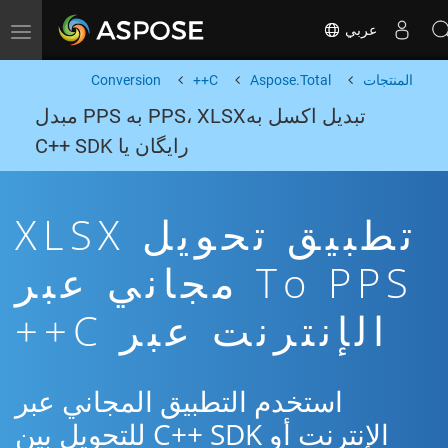
عربي
Toggle navigation
المنتجات
Aspose.Total
C++
Conversion
تبدیل اکسل بهPPS، XLSX به PPS مبدل
رایگان یا C++ SDK
تطبيق تحويل XLSX
To PPS مجاني عبر
الإنترنت عبر C++
استخدم التطبيق المجاني عبر
الإنترنت أو C++ SDK للتحويل بين