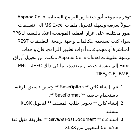
توفر مجموعة أدوات تطوير البرامج السحابية Aspose.Cells
حلولاً سريعة وسهلة لتحويل ملفات MS Excel إلى تنسيقات
صور مختلفة، على غرار العملية الموضحة أعلاه بالنسبة لـ PPS.
سواء كنت تستخدم مكالمات واجهة برمجة التطبيقات REST
المباشرة أو مجموعات أدوات تطوير البرامج، فإن واجهات
برمجة تطبيقات Aspose.Cells Cloud تمكنك من تحويل أوراق
Excel إلى تنسيقات صور متعددة، بما في ذلك JPEG وPNG
وBMP وGIF وTIFF.
قم بإنشاء كائن ** SaveOption ** وتعيين تنسيق الرغبة
باستخدام خاصية ** SaveFormat **.
إنشاء كائن ** تحويل طلب المستند ** لتحويل XLSX
مستند
استدعاء ** SaveAsPostDocument ** بطريقة مثيل فئة
CellsApi للتحويل من XLSX