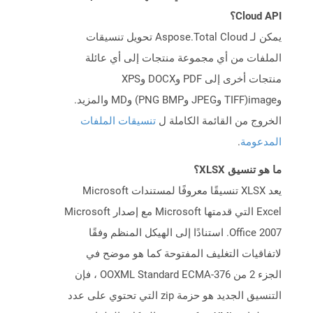
Cloud API؟
يمكن لـ Aspose.Total Cloud تحويل تنسيقات
الملفات من أي مجموعة منتجات إلى أي عائلة
منتجات أخرى إلى PDF وDOCX وXPS
وimage(TIFF وJPEG وPNG BMP) وMD والمزيد.
الخروج من القائمة الكاملة ل
تنسيقات الملفات
المدعومة
.
ما هو تنسيق XLSX؟
يعد XLSX تنسيقًا معروفًا لمستندات Microsoft
Excel التي قدمتها Microsoft مع إصدار Microsoft
Office 2007. استنادًا إلى الهيكل المنظم وفقًا
لاتفاقيات التغليف المفتوحة كما هو موضح في
الجزء 2 من OOXML Standard ECMA-376 ، فإن
التنسيق الجديد هو حزمة zip التي تحتوي على عدد