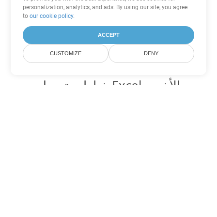
personalization, analytics, and ads. By using our site, you agree
to
our cookie policy
.
ACCEPT
CUSTOMIZE
DENY
خيارات تحويل Excel الأخرى
تحويل XLSX إلى DOC
DOC:
Microsoft Word Binary Format
تحويل XLSX إلى DOT
DOT:
Microsoft Word Template Files
تحويل XLSX إلى DOCX
DOCX:
Office 2007+ Word Document