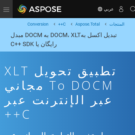
عربي
Toggle navigation
المنتجات
Aspose.Total
C++
Conversion
تبدیل اکسل بهDOCM، XLT به DOCM مبدل
رایگان یا C++ SDK
تطبيق تحويل XLT
To DOCM مجاني
عبر الإنترنت عبر
C++