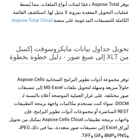
يوفر Aspose.Total دعمًا لمئات أنواع الملفات، مما يُبسط
عمليات التحويل المعقدة بمرونة لا مثيل لها. استكشف القائمة
الكاملة للتنسيقات المدعومة على منصة
Aspose.Total Cloud
.
تحويل جداول بيانات مايكروسوفت إكسل
من XLT إلى صيغ صور - دليل خطوة بخطوة
توفر مجموعة أدوات تطوير البرامج السحابية Aspose.Cells
حلولاً سريعة وسهلة لتحويل ملفات MS Excel إلى تنسيقات
صور مختلفة، على غرار العملية الموضحة أعلاه بالنسبة لـ
DOCM. سواء كنت تستخدم مكالمات واجهة برمجة التطبيقات
REST المباشرة أو مجموعات أدوات تطوير البرامج، فإن
واجهات برمجة تطبيقات Aspose.Cells Cloud تمكنك من تحويل
أوراق Excel إلى تنسيقات صور متعددة، بما في ذلك JPEG
وPNG وBMP وGIF وTIFF.