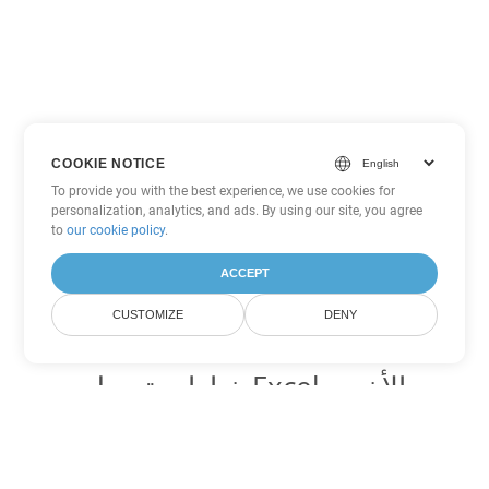
COOKIE NOTICE
To provide you with the best experience, we use cookies for
personalization, analytics, and ads. By using our site, you agree
to
our cookie policy
.
ACCEPT
CUSTOMIZE
DENY
خيارات تحويل Excel الأخرى
تحويل XLT إلى DOC
DOC:
Microsoft Word Binary Format