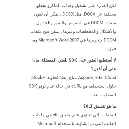
لكن القدرة على تشغيل وحدات الماكرو تجعلها
مختلفة عن DOCX. مثل DOCX ، يمكن أن تكون
ملفات DOCM هي النصوص والصور والجداول
والأشكال والمخططات وغيرها . يمكن فتح ملفات
DOCM وتحريرها في Microsoft Word 2007 وما
فوق.
لا أستطيع العثور على SDK للغتي المفضلة. ماذا
علي أن أفعل؟
Aspose.Total Cloud متاح أيضًا كحاوية Docker.
حاول استخدامه مع cURL في حالة عدم توفر SDK
المطلوب بعد.
ما هو تنسيق XLT؟
الملفات التي تحتوي على ملحق .xlt هي ملفات
القالب التي تم إنشاؤها باستخدام Microsoft