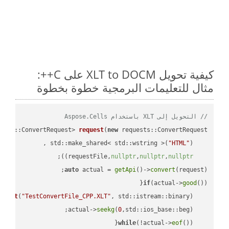
كيفية تحويل XLT to DOCM على C++:
مثال للتعليمات البرمجية خطوة بخطوة
// التحويل إلى XLT باستخدام Aspose.Cells
ests::ConvertRequest> 
request
(
new
"HTML"
    std::make_shared< std::wstring >(
;

))
nullptr
,
nullptr
,
nullptr
    requestFile,
auto
 actual = 
getApi
()->
convert
(request);

if
(actual->
good
m 
out
(
"TestConvertFile_CPP.XLT"
, std::istream::binary)
seekg
(
0
    actual->
while
(!actual->
eof