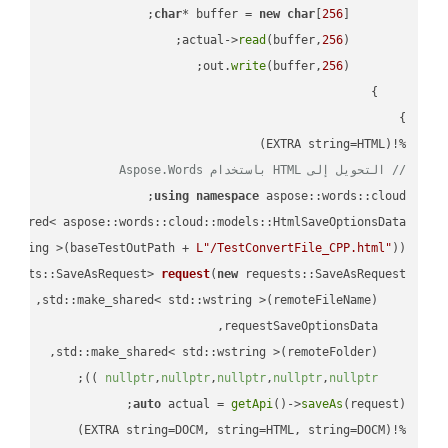
char
* buffer = 
new
char
[
256
read
(buffer,
256
        actual->
write
(buffer,
256
        out.
%!(EXTRA string=HTML)

// التحويل إلى HTML باستخدام Aspose.Words
using
namespace
 aspose::words::cloud;

wstring >(baseTestOutPath + 
L"/TestConvertFile_CPP.html"
));

quests::SaveAsRequest> 
request
(
new
;

 ))
nullptr
,
nullptr
,
nullptr
,
nullptr
,
nullptr
auto
 actual = 
getApi
()->
saveAs
%!(EXTRA string=DOCM, string=HTML, string=DOCM)