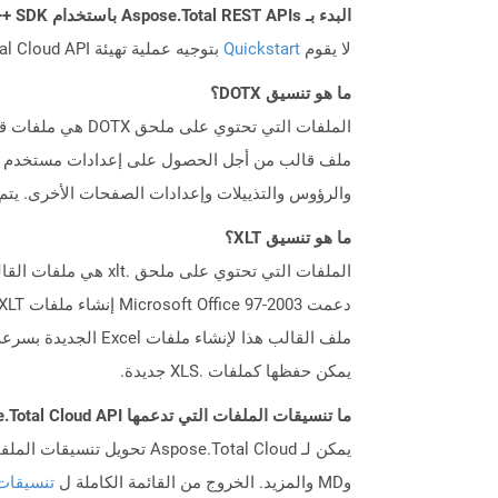
البدء بـ Aspose.Total REST APIs باستخدام C++ SDK: دليل المبتدئين
لا يقوم
Quickstart
بتوجيه عملية تهيئة Aspose.Total Cloud API فحسب، بل يساعد أيضًا في تثبيت المكتبات المطلوبة.
ما هو تنسيق DOTX؟
ملف قالب من أجل الحصول على إعدادات مستخدم محد
والرؤوس والتذييلات وإعدادات الصفحات الأخرى. يتم
ما هو تنسيق XLT؟
ملف القالب هذا لإن
يمكن حفظها كملفات .XLS جديدة.
ما تنسيقات الملفات التي تدعمها Aspose.Total Cloud API؟
وMD والمزيد. الخروج من القائمة الكاملة ل
تنسيقات