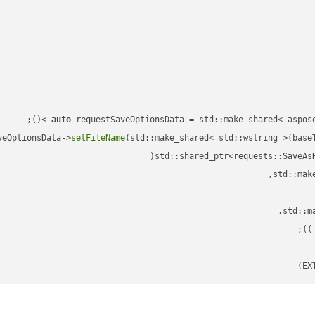
auto
veOptionsData->
setFileName
(std::make_shared< std::wstring >(base
std::shared_ptr<requests::SaveAs
;

 )