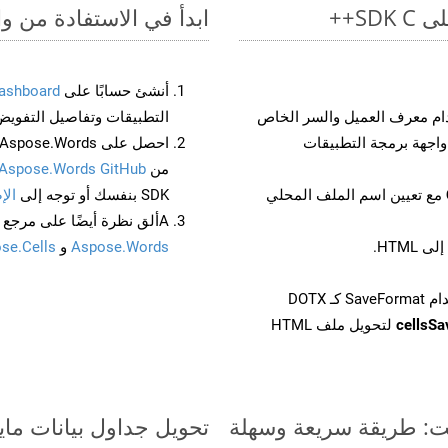
ابدأ في الاستفادة من واجهات برمجة الت
أنشئ حسابًا على
ashboard
م معرف العميل والسر الخاص
التطبيقات وتفاصيل التفويض
من
Aspose.Words GitHub
مع تعيين اسم الملف المحلي
SDK بنفسك أو توجه إلى
الإ
Aألق نظرة أيضًا على مرجع واجهة برمجة التطبيقات المستند إلى Swagger لـ
Aspose.Words
و
se.Cells
cellsS
لتحويل ملف HTML
تحويل جداول بيانات مايكروسوفت إكسل من