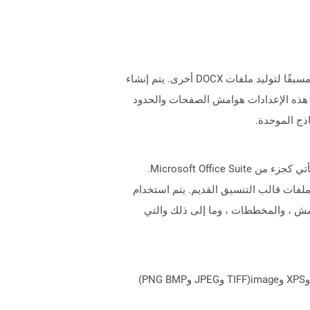
الملفات التي تحتوي على ملحق DOTX هي ملفات قالب تم إنشاؤها بواسطة Microsoft Word للحصول على إعدادات مُنسقة مسبقًا لتوليد ملفات DOCX أخرى. يتم إنشاء
 هذه الإعدادات هوامش الصفحات والحدود
ذج الموحدة.
الملفات التي تحتوي على ملحق .xlt هي ملفات القالب التي تم إنشاؤها باستخدام Microsoft Excel وهو تطبيق جدول بيانات يأتي كجزء من Microsoft Office Suite.
XLT جديدة بالإضافة إلى فتحها. لا يزال أحدث إصدار من Excel قادرًا على فتح ملفات قالب التنسيق القديم. يتم استخدام
خط ، والهوامش ، والمخططات ، وما إلى ذلك والتي
يمكن لـ Aspose.Total Cloud تحويل تنسيقات الملفات من أي مجموعة منتجات إلى أي عائلة منتجات أخرى إلى PDF وDOCX وXPS وimage(TIFF وJPEG وPNG BMP)