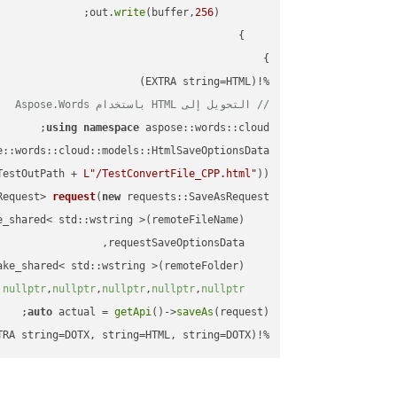
write
(buffer,
256
        out.
%!(EXTRA string=HTML)

// التحويل إلى HTML باستخدام Aspose.Words
using
namespace
 aspose::words::cloud;

TestOutPath + 
L"/TestConvertFile_CPP.html"
));

Request> 
request
(
new
)
nullptr
,
nullptr
,
nullptr
,
nullptr
,
nullptr
auto
 actual = 
getApi
()->
saveAs
%!(EXTRA string=DOTX, string=HTML, string=DOTX)