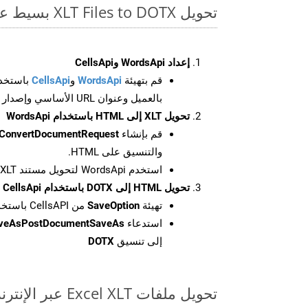
تحويل XLT Files to DOTX بسيط على SDK C++
إعداد WordsApi وCellsApi
قم بتهيئة
WordsApi
و
CellsApi
باستخدا
بالعميل وعنوان URL الأساسي وإصدار واجهة برمجة التطبيقات
تحويل XLT إلى HTML باستخدام WordsApi
قم بإنشاء
ConvertDocumentRequest
والتنسيق على HTML.
استخدم WordsApi لتحويل مستند XLT إلى HTML.
تحويل HTML إلى DOTX باستخدام CellsApi
تهيئة
SaveOption
من CellsAPI باستخدام SaveFormat كـ DOTX
استدعاء
aveAsPostDocumentSaveAs
إلى تنسيق
DOTX
تحويل ملفات Excel XLT عبر الإنترنت: طريقة سريعة وسهلة