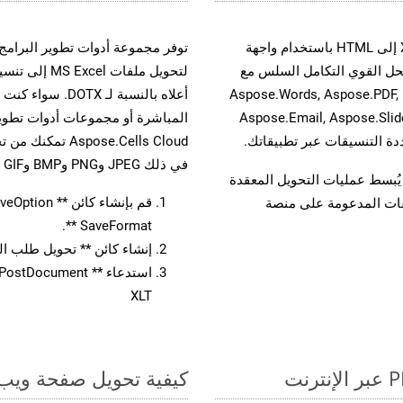
حسّن سير عمل تحويل مستنداتك بتحويل ملفات XLT إلى HTML باستخدام واجهة
القوية. يدعم هذا الحل القوي التكامل السلس مع
لتحويل ملفات
واجهات برمجة تطبيقات Aspose.Total الأخرى، مثل Aspose.Words, Aspose.PDF,
Aspose.Email, Aspose.Slid
المباشرة أو مجموعات أدوات تطوير
في ذلك JPEG وPNG وBMP وGIF وTIFF.
لفات، مما يُبسط عمليات التحويل المعقدة
يقات المدعومة على منصة
SaveFormat **.
إنشاء كائن ** تحويل طلب المستند 
XLT
كيفية تحويل صفحة ويب إل