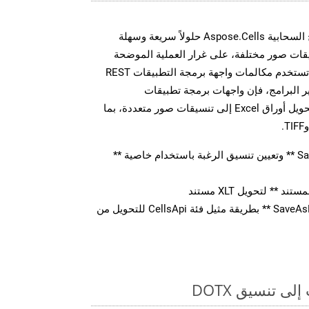
توفر مجموعة أدوات تطوير البرامج السحابية Aspose.Cells حلولاً سريعة وسهلة
 MS Excel إلى تنسيقات صور مختلفة، على غرار العملية الموضحة
أعلاه بالنسبة لـ DOTX. سواء كنت تستخدم مكالمات واجهة برمجة التطبيقات REST
 البرامج، فإن واجهات برمجة تطبيقات
Aspose.Cells Cloud تمكنك من تحويل أوراق Excel إلى تنسيقات صور متعددة، بما
قم بإنشاء كائن ** SaveOption ** وتعيين تنسيق الرغبة باستخدام خاصية **
** لتحويل XLT مستند
استدعاء ** SaveAsPostDocument ** بطريقة مثيل فئة CellsApi للتحويل من
ى تنسيق DOTX