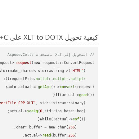
كيفية تحويل XLT to DOTX على C++: مثال للتعليمات البرمجية خطوة بخطوة
// التحويل إلى XLT باستخدام Aspose.Cells
equest> 
request
(
new
"HTML"
    std::make_shared< std::wstring >(
;

))
nullptr
,
nullptr
,
nullptr
    requestFile,
auto
 actual = 
getApi
()->
convert
(request);

if
(actual->
good
vertFile_CPP.XLT"
, std::istream::binary)
seekg
(
0
    actual->
while
(!actual->
eof
char
* buffer = 
new
char
[
256
read
(buffer,
256
        actual->