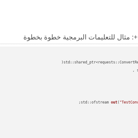
std::shared_ptr<requests::ConvertR
std::ofstream 
out
(
"TestCon