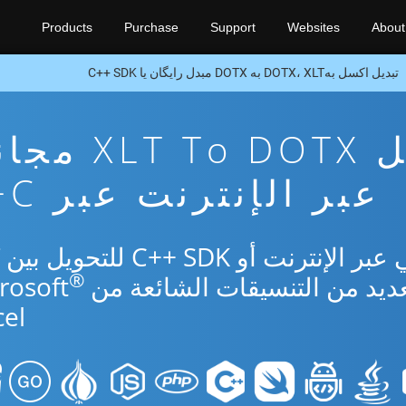
Products
Purchase
Support
Websites
About
تبدیل اکسل بهDOTX، XLT به DOTX مبدل رایگان یا C++ SDK
تطبيق تحويل T To DOTX
عبر الإنترنت عبر C++
®
el.