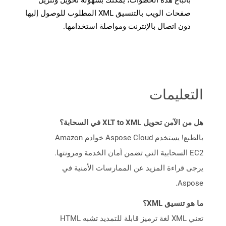
باتباع هذه الخطوات، يمكنك بسهولة تحويل وتنزيل
صفحات الويب بالتنسيق XML المطلوب للوصول إليها
دون اتصال بالإنترنت ومواصلة استخدامها.
التعليمات
هل من الآمن تحويل XLT to XML في السحابة؟
بالطبع! يستخدم Aspose Cloud خوادم Amazon
EC2 السحابية التي تضمن أمان الخدمة ومرونتها.
يرجى قراءة المزيد عن الممارسات الأمنية في
Aspose.
ما هو تنسيق XML؟
تعني XML لغة ترميز قابلة للتمديد تشبه HTML