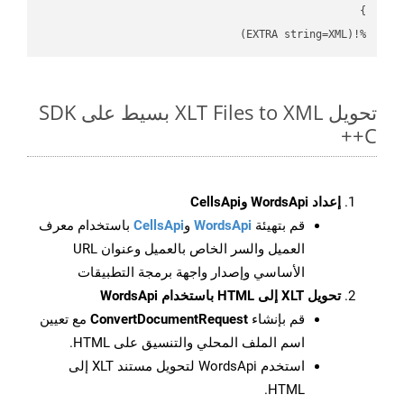
%!(EXTRA string=XML)
تحويل XLT Files to XML بسيط على SDK
C++
إعداد WordsApi وCellsApi
قم بتهيئة
WordsApi
و
CellsApi
باستخدام معرف
العميل والسر الخاص بالعميل وعنوان URL
الأساسي وإصدار واجهة برمجة التطبيقات
تحويل XLT إلى HTML باستخدام WordsApi
قم بإنشاء
ConvertDocumentRequest
مع تعيين
اسم الملف المحلي والتنسيق على HTML.
استخدم WordsApi لتحويل مستند XLT إلى
HTML.