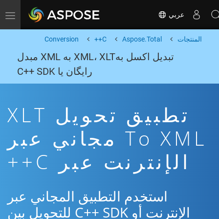
عربي
Toggle navigation
المنتجات
Aspose.Total
C++
Conversion
تبدیل اکسل بهXML، XLT به XML مبدل
رایگان یا C++ SDK
تطبيق تحويل XLT
To XML مجاني عبر
الإنترنت عبر C++
استخدم التطبيق المجاني عبر
الإنترنت أو C++ SDK للتحويل بين