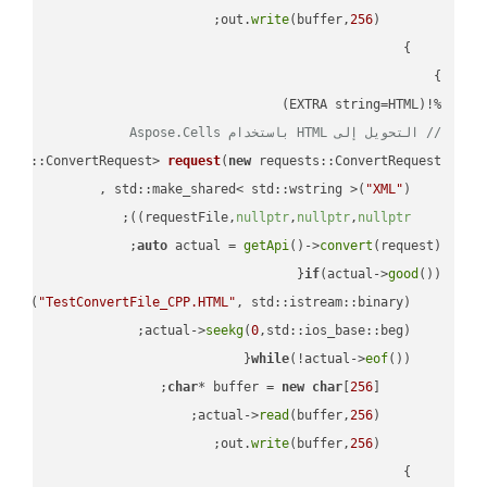
write
(buffer,
256
        out.
%!(EXTRA string=HTML)

// التحويل إلى HTML باستخدام Aspose.Cells
ests::ConvertRequest> 
request
(
new
"XML"
    std::make_shared< std::wstring >(
;

))
nullptr
,
nullptr
,
nullptr
    requestFile,
auto
 actual = 
getApi
()->
convert
(request);

if
(actual->
good
 
out
(
"TestConvertFile_CPP.HTML"
, std::istream::binary)
seekg
(
0
    actual->
while
(!actual->
eof
char
* buffer = 
new
char
[
256
read
(buffer,
256
        actual->
write
(buffer,
256
        out.