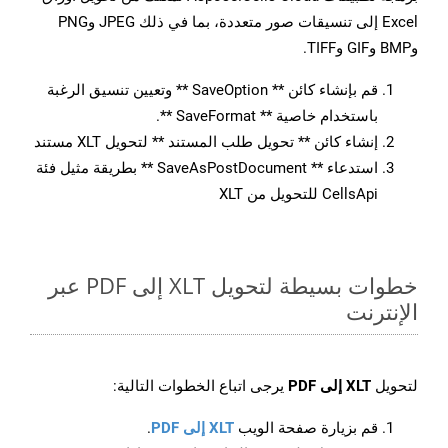
Excel إلى تنسيقات صور متعددة، بما في ذلك JPEG وPNG
وBMP وGIF وTIFF.
قم بإنشاء كائن ** SaveOption ** وتعيين تنسيق الرغبة
باستخدام خاصية ** SaveFormat **.
إنشاء كائن ** تحويل طلب المستند ** لتحويل XLT مستند
استدعاء ** SaveAsPostDocument ** بطريقة مثيل فئة
CellsApi للتحويل من XLT
خطوات بسيطة لتحويل XLT إلى PDF عبر
الإنترنت
لتحويل
XLT إلى PDF
يرجى اتباع الخطوات التالية:
قم بزيارة صفحة الويب
XLT إلى PDF
.