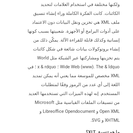
ولكنها مختلفة في استخدام العلامات لتحديد
الكائنات. كانت الفكرة الكاملة وراء إنشاء تنسيق
ملف XML هي تخزين ونقل البيانات دون الاعتماد
على أدوات البرامج أو الأجهزة. شعبيتها بسبب كونها
إنسانية وكذلك قابلة للقراءة الآلة. يمكّن ذلك من
إنشاء بروتوكولات بيانات شائعة في شكل كائنات
يتم تخزينها ومشاركتها عبر الشبكة مثل World
Wide Web (www). The & ldquo ؛ x & rdquo ؛ في
XML مخصص للموسعة مما يعني أنه يمكن تمديد
اللغة إلى أي عدد من الرموز وفقًا لمتطلبات
المستخدم. إنه لهذه الميزات التي تستخدمها العديد
من تنسيقات الملفات القياسية مثل Microsoft
Open XML و Libreoffice Opendocument و
XHTML و SVG.
ما هو تنسيق XLT؟