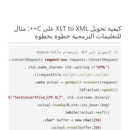
كيفية تحويل XLT to XML على C++: مثال
للتعليمات البرمجية خطوة بخطوة
// التحويل إلى XLT باستخدام Aspose.Cells
ests::ConvertRequest> 
request
(
new
"HTML"
    std::make_shared< std::wstring >(
;

))
nullptr
,
nullptr
,
nullptr
    requestFile,
auto
 actual = 
getApi
()->
convert
(request);

if
(actual->
good
m 
out
(
"TestConvertFile_CPP.XLT"
, std::istream::binary)
seekg
(
0
    actual->
while
(!actual->
eof
char
* buffer = 
new
char
[
256
read
(buffer,
256
        actual->