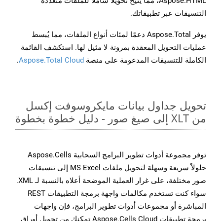
Aspose.HTML، مما يتيح تحويلًا شاملًا للملفات متعددة
التنسيقات عبر تطبيقاتك.
يوفر Aspose.Total دعمًا لمئات أنواع الملفات، مما يُبسط
عمليات التحويل المعقدة بمرونة لا مثيل لها. استكشف القائمة
الكاملة للتنسيقات المدعومة على منصة
Aspose.Total Cloud
.
تحويل جداول بيانات مايكروسوفت إكسل
من XLT إلى صيغ صور - دليل خطوة بخطوة
توفر مجموعة أدوات تطوير البرامج السحابية Aspose.Cells
حلولاً سريعة وسهلة لتحويل ملفات MS Excel إلى تنسيقات
صور مختلفة، على غرار العملية الموضحة أعلاه بالنسبة لـ XML.
سواء كنت تستخدم مكالمات واجهة برمجة التطبيقات REST
المباشرة أو مجموعات أدوات تطوير البرامج، فإن واجهات
برمجة تطبيقات Aspose.Cells Cloud تمكنك من تحويل أوراق