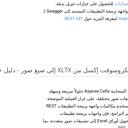
صدارات
للحصول على خيارات تنزيل بديلة.
Aspo
لمعرفة المزيد حول
REST API
.
 XLTX إلى صيغ صور - دليل خطوة بخطوة
توفر مجموعة أدوات تطوير البرامج السحابية Aspose.Cells حلولاً سريعة وسهلة
 MS Excel إلى تنسيقات صور مختلفة، على غرار العملية الموضحة
أعلاه بالنسبة لـ ODP. سواء كنت تستخدم مكالمات واجهة برمجة التطبيقات REST
 البرامج، فإن واجهات برمجة تطبيقات
Aspose.Cells Cloud تمكنك من تحويل أوراق Excel إلى تنسيقات صور متعددة، بما