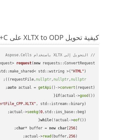
كيفية تحويل XLTX to ODP على C++: مثال للتعليمات البرمجية خطوة بخطوة
// التحويل إلى XLTX باستخدام Aspose.Cells
equest> 
request
(
new
"HTML"
    std::make_shared< std::wstring >(
;

))
nullptr
,
nullptr
,
nullptr
    requestFile,
auto
 actual = 
getApi
()->
convert
(request);

if
(actual->
good
ertFile_CPP.XLTX"
, std::istream::binary)
seekg
(
0
    actual->
while
(!actual->
eof
char
* buffer = 
new
char
[
256
read
(buffer,
256
        actual->