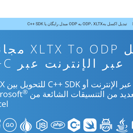
تبدیل اکسل بهODP، XLTX به ODP مبدل رایگان یا C++ SDK
تطبيق تحويل TX To ODP
عبر الإنترنت عبر C++
استخدم التطبيق ال
®
el.