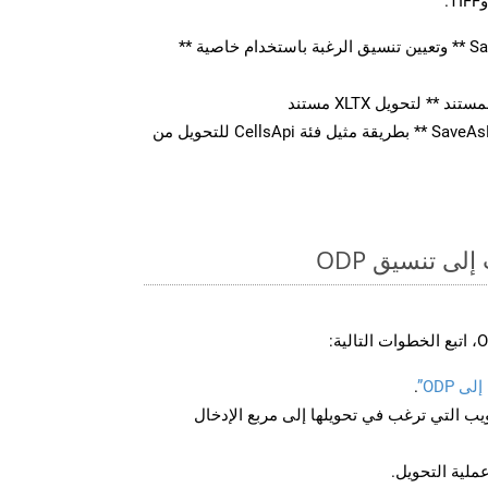
قم بإنشاء كائن ** SaveOption ** وتعيين تنسيق الرغبة باستخدام خاصية **
** لتحويل XLTX مستند
استدعاء ** SaveAsPostDocument ** بطريقة مثيل فئة CellsApi للتحويل من
ى تنسيق ODP
 ODP”
.
U لصفحة الويب التي ترغب في تحويلها إلى مربع الإدخال
عملية التحويل.