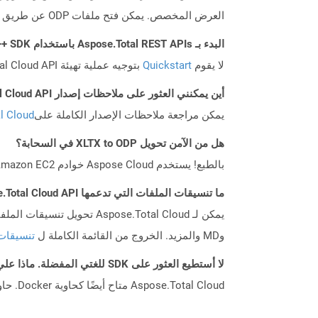
العرض المخصص. يمكن فتح ملفات ODP عن طريق التطبيقات التي تتوافق مع تنسيق OpenDocument (مثل OpenOffice أو StarOffice).
البدء بـ Aspose.Total REST APIs باستخدام C++ SDK: دليل المبتدئين
لا يقوم
Quickstart
بتوجيه عملية تهيئة Aspose.Total Cloud API فحسب، بل يساعد أيضًا في تثبيت المكتبات المطلوبة.
أين يمكنني العثور على ملاحظات إصدار Aspose.Total Cloud API لـ C++؟
يمكن مراجعة ملاحظات الإصدار الكاملة على
tal Cloud
هل من الآمن تحويل XLTX to ODP في السحابة؟
بالطبع! يستخدم Aspose Cloud خوادم Amazon EC2 السحابية التي تضمن أمان الخدمة ومرونتها. يرجى قراءة المزيد عن الممارسات الأمنية في Aspose.
ما تنسيقات الملفات التي تدعمها Aspose.Total Cloud API؟
وMD والمزيد. الخروج من القائمة الكاملة ل
تنسيقات
لا أستطيع العثور على SDK للغتي المفضلة. ماذا علي أن أفعل؟
Aspose.Total Cloud متاح أيضًا كحاوية Docker. حاول استخدامه مع cURL في حالة عدم توفر SDK المطلوب بعد.