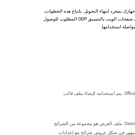
ل الملف ODP على جهازك بمجرد انتهاء التحويل. باتباع هذه الخطوات،
يمكنك بسهولة تحويل وتنزيل صفحات الويب بالتنسيق ODP المطلوب للوصول
مواصلة استخدامها.
تمثل الملفات التي تحتوي على .xltx امتداد ملفات قالب Microsoft Excel التي تعتمد على مواصفات تنسيق ملف Office OpenXML. يتم استخدامه لإنشاء ملف قالب
تمثل الملفات التي تحتوي على تمديد .odp تنسيق ملف العرض التقديمي المستخدم بواسطة OpenOffice.org في معيار Oasisopen. ملف العرض هو مجموعة من الشرائح
لجمهور في شكل عروض شرائح مع إعدادات