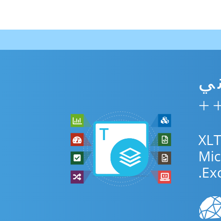
XL مجاني
مجاني عبر الإنترنت أو C++ SDK للتحويل بين XLTX
Exc