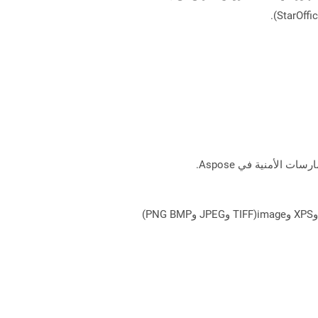
يمكن لـ Aspose.Total Cloud تحويل تنسيقات الملفات من أي مجموعة منتجات إلى أي عائلة منتجات أخرى إلى PDF وDOCX وXPS وimage(TIFF وJPEG وPNG BMP)