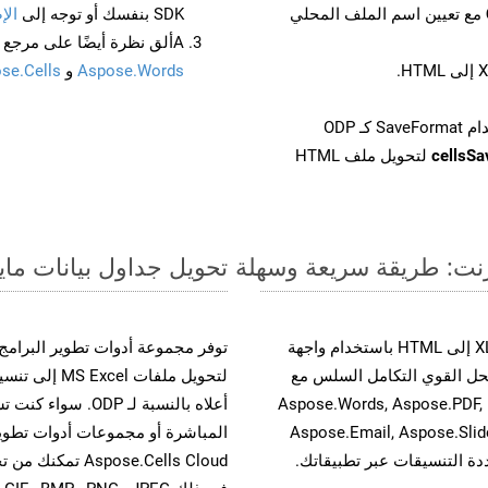
مع تعيين اسم الملف المحلي
SDK بنفسك أو توجه إلى
الإ
Aألق نظرة أيضًا على مرجع واجهة برمجة التطبيقات المستند إلى Swagger لـ
Aspose.Words
و
se.Cells
cellsS
لتحويل ملف HTML
تحويل جداول بيانات مايكروسوفت إكسل من
حسّن سير عمل تحويل مستنداتك بتحويل ملفات XLTX إلى HTML باستخدام واجهة
القوية. يدعم هذا الحل القوي التكامل السلس مع
لتحويل ملفات
واجهات برمجة تطبيقات Aspose.Total الأخرى، مثل Aspose.Words, Aspose.PDF,
Aspose.Email, Aspose.Slid
المباشرة أو مجموعات أدوات تطوير