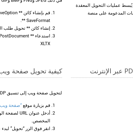
في ذلك JPEG وPNG وBMP وGIF وTIFF.
لفات، مما يُبسط عمليات التحويل المعقدة
يقات المدعومة على منصة
SaveFormat **.
إنشاء كائن ** تحويل طلب المستند 
XLTX
كيفية تحويل صفحة ويب إل
لتحويل صفحة ويب إلى تنسيق ODP، اتبع الخطوات التالية:
قم بزيارة موقع
“صفحة ويب إلى
أدخل عنوان RL
المخصص.
انقر فوق الزر “تحويل” لبدء 