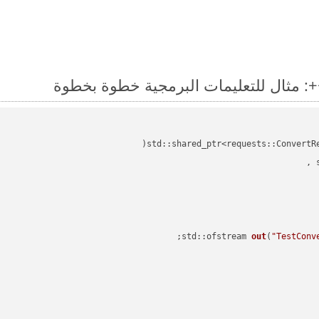
std::shared_ptr<requests::ConvertR
std::ofstream 
out
(
"TestConv