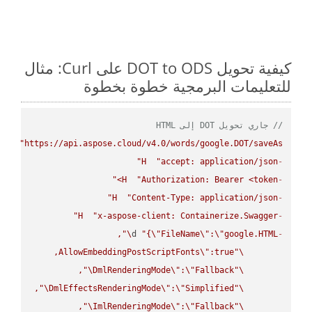
كيفية تحويل DOT to ODS على Curl: مثال
للتعليمات البرمجية خطوة بخطوة
// جاري تحويل DOT إلى HTML
PUT
"https://api.aspose.cloud/v4.0/words/google.DOT/saveAs"
H
"accept: application/json"
-
H
"Authorization: Bearer <token>"
-
H
"Content-Type: application/json"
-
H
"x-aspose-client: Containerize.Swagger"
-
\"
d 
"{
\"
FileName
\"
:
\"
google.HTML
-
AllowEmbeddingPostScriptFonts
\"
\"
\"
DmlRenderingMode
\"
:
\"
Fallback
\"
\"
DmlEffectsRenderingMode
\"
:
\"
Simplified
\"
\"
ImlRenderingMode
\"
:
\"
Fallback
\"