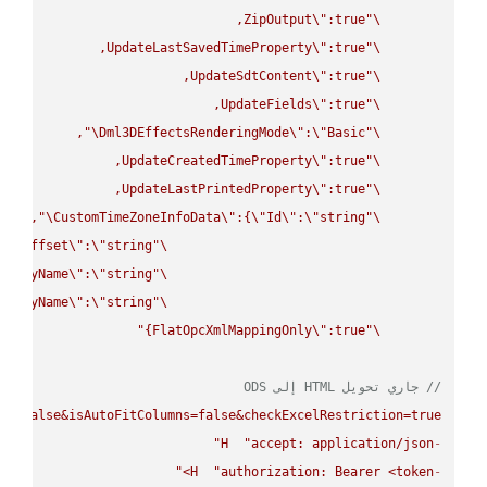
ZipOutput
\"
\"
UpdateLastSavedTimeProperty
\"
\"
UpdateSdtContent
\"
\"
UpdateFields
\"
\"
\"
Dml3DEffectsRenderingMode
\"
:
\"
Basic
\"
UpdateCreatedTimeProperty
\"
\"
UpdateLastPrintedProperty
\"
\"
\"
CustomTimeZoneInfoData
\"
:{
\"
Id
\"
:
\"
string
\"
UtcOffset
\"
:
\"
string
\"
splayName
\"
:
\"
string
\"
splayName
\"
:
\"
string
\"
FlatOpcXmlMappingOnly
\"
:true}"
\"
// جاري تحويل HTML إلى ODS
ws=false&isAutoFitColumns=false&checkExcelRestriction=true"
H
"accept: application/json"
-
H
"authorization: Bearer <token>"
-