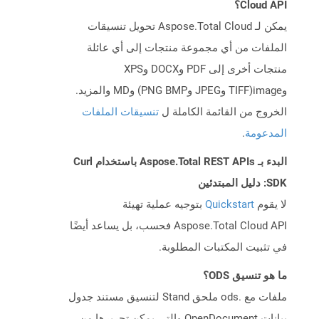
Cloud API؟
يمكن لـ Aspose.Total Cloud تحويل تنسيقات
الملفات من أي مجموعة منتجات إلى أي عائلة
منتجات أخرى إلى PDF وDOCX وXPS
وimage(TIFF وJPEG وPNG BMP) وMD والمزيد.
الخروج من القائمة الكاملة ل
تنسيقات الملفات
المدعومة
.
البدء بـ Aspose.Total REST APIs باستخدام Curl
SDK: دليل المبتدئين
لا يقوم
Quickstart
بتوجيه عملية تهيئة
Aspose.Total Cloud API فحسب، بل يساعد أيضًا
في تثبيت المكتبات المطلوبة.
ما هو تنسيق ODS؟
ملفات مع .ods ملحق Stand لتنسيق مستند جدول
بيانات OpenDocument والتي يمكن تحريرها من