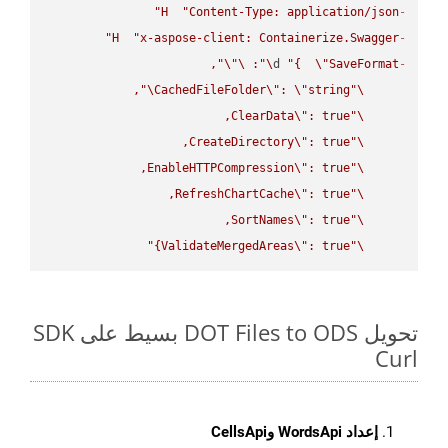
H
"Content-Type: application/json"
-
H
"x-aspose-client: Containerize.Swagger"
-
\"
\"
: 
\"
d 
"{  
\"
SaveFormat
-
\"
CachedFileFolder
\"
: 
\"
string
\"
ClearData
\"
\"
CreateDirectory
\"
\"
EnableHTTPCompression
\"
\"
RefreshChartCache
\"
\"
SortNames
\"
\"
ValidateMergedAreas
\"
: true}"
\"
تحويل DOT Files to ODS بسيط على SDK
Curl
إعداد WordsApi وCellsApi