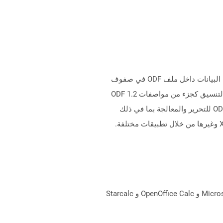
ملفات مع .ods ملحق Stand لتنسيق مستند جدول بيانات OpenDocument والتي يمكن تحريرها من قبل المستخدم. يتم تخزين البيانات داخل ملف ODF في صفوف
وأعمدة. إنه تنسيق قائم على XML وهو أحد الأنواع الفرعية العديدة في عائلة تنسيقات المستندات المفتوحة (ODF). يتم تحديد التنسيق كجزء من مواصفات ODF 1.2
المنشورة والاحتفاظ بها بواسطة الواحة. يمكن لعدد من التطبيقات على Windows وكذلك أنظمة التشغيل الأخرى فتح ملفات ODS للتحرير والمعالجة بما في ذلك
DIF يرمز إلى تنسيق تبادل البيانات المستخدم لاستيراد/تصدير بيانات البيانات بين التطبيقات المختلفة. وتشمل هذه Microsoft Excel و OpenOffice Calc و Starcalc