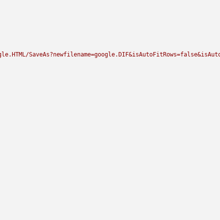
gle.HTML/SaveAs?newfilename=google.DIF&isAutoFitRows=false&isAuto