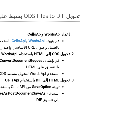
تحويل ODS Files to DIF بسيط على SDK Curl
إعداد WordsApi وCellsApi
قم بتهيئة
WordsApi
و
CellsApi
باستخدا
بالعميل وعنوان URL الأساسي وإصدار واجهة برمجة التطبيقات
تحويل ODS إلى HTML باستخدام WordsApi
قم بإنشاء
ConvertDocumentRequest
والتنسيق على HTML.
استخدم WordsApi لتحويل مستند ODS إلى HTML.
تحويل HTML إلى DIF باستخدام CellsApi
تهيئة
SaveOption
من CellsAPI باستخدام SaveFormat كـ DIF
استدعاء
aveAsPostDocumentSaveAs
إلى تنسيق
DIF