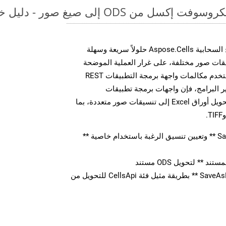
 ODS إلى صيغ صور - دليل خطوة بخطوة
توفر مجموعة أدوات تطوير البرامج السحابية Aspose.Cells حلولاً سريعة وسهلة
 MS Excel إلى تنسيقات صور مختلفة، على غرار العملية الموضحة
أعلاه بالنسبة لـ DIF. سواء كنت تستخدم مكالمات واجهة برمجة التطبيقات REST
 البرامج، فإن واجهات برمجة تطبيقات
Aspose.Cells Cloud تمكنك من تحويل أوراق Excel إلى تنسيقات صور متعددة، بما
قم بإنشاء كائن ** SaveOption ** وتعيين تنسيق الرغبة باستخدام خاصية **
** لتحويل ODS مستند
استدعاء ** SaveAsPostDocument ** بطريقة مثيل فئة CellsApi للتحويل من