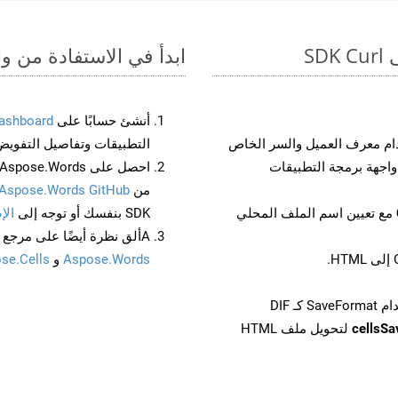
ابدأ في الاستفادة من واجهات برمجة الت
أنشئ حسابًا على
ashboard
م معرف العميل والسر الخاص
التطبيقات وتفاصيل التفويض
من
Aspose.Words GitHub
مع تعيين اسم الملف المحلي
SDK بنفسك أو توجه إلى
الإ
Aألق نظرة أيضًا على مرجع واجهة برمجة التطبيقات المستند إلى Swagger لـ
Aspose.Words
و
se.Cells
cellsS
لتحويل ملف HTML