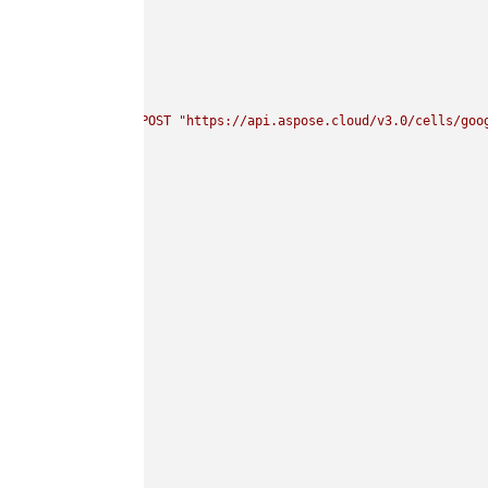
curl 
-
X
POST
"https://api.aspose.cloud/v3.0/cells/goo