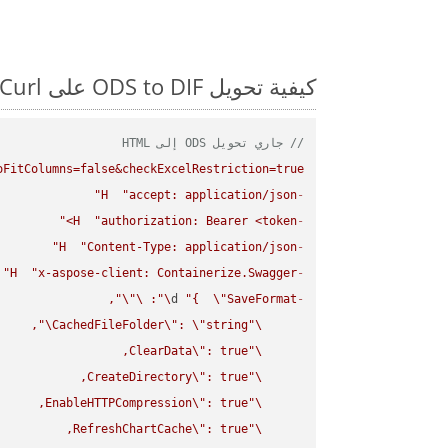
كيفية تحويل ODS to DIF على Curl: مثال للتعليمات البرمجية خطوة بخطوة
// جاري تحويل ODS إلى HTML
FitColumns=false&checkExcelRestriction=true"
H
"accept: application/json"
-
H
"authorization: Bearer <token>"
-
H
"Content-Type: application/json"
-
H
"x-aspose-client: Containerize.Swagger"
-
\"
\"
: 
\"
d 
"{  
\"
SaveFormat
-
\"
CachedFileFolder
\"
: 
\"
string
\"
ClearData
\"
\"
CreateDirectory
\"
\"
EnableHTTPCompression
\"
\"
RefreshChartCache
\"
\"