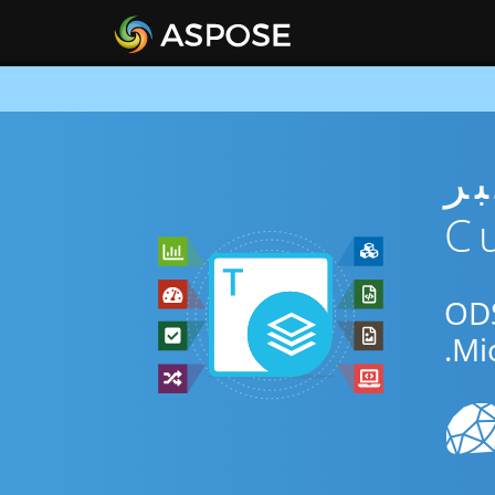
ني عبر
ق المجاني عبر الإنترنت أو Curl SDK للتحويل بين ODS