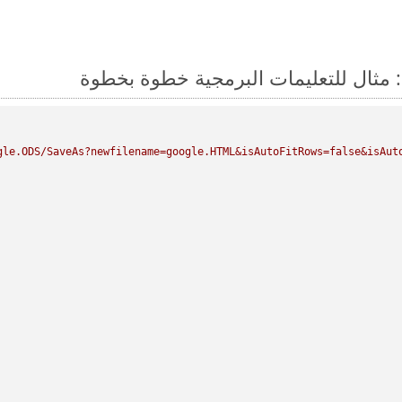
gle.ODS/SaveAs?newfilename=google.HTML&isAutoFitRows=false&isAuto