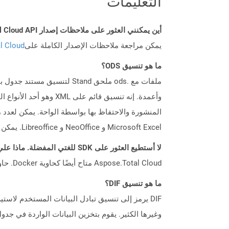
التعليمات
أين يمكنني العثور على ملاحظات إصدار Aspose.Total Cloud API لـ Curl؟
يمكن مراجعة ملاحظات الإصدار الكاملة على
tal Cloud
ما هو تنسيق ODS؟
Microsoft Excel و NeoOffice و Libreoffice. يمكن أيضًا تحويل ملفات ODS إلى تنسيقات جدول بيانات أخرى مثل XLS و XLSX وغيرها من خلال تطبيقات مختلفة.
لا أستطيع العثور على SDK للغتي المفضلة. ماذا علي أن أفعل؟
Aspose.Total Cloud متاح أيضًا كحاوية Docker. حاول استخدامه مع cURL في حالة عدم توفر SDK المطلوب بعد.
ما هو تنسيق DIF؟
وغيرها الكثير. يقوم بتخزين البيانات الواردة في جدو