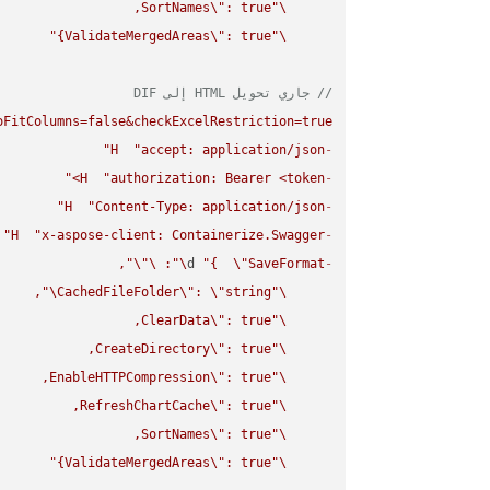
SortNames
\"
\"
ValidateMergedAreas
\"
: true}"
\"
// جاري تحويل HTML إلى DIF
FitColumns=false&checkExcelRestriction=true"
H
"accept: application/json"
-
H
"authorization: Bearer <token>"
-
H
"Content-Type: application/json"
-
H
"x-aspose-client: Containerize.Swagger"
-
\"
\"
: 
\"
d 
"{  
\"
SaveFormat
-
\"
CachedFileFolder
\"
: 
\"
string
\"
ClearData
\"
\"
CreateDirectory
\"
\"
EnableHTTPCompression
\"
\"
RefreshChartCache
\"
\"
SortNames
\"
\"
ValidateMergedAreas
\"
: true}"
\"