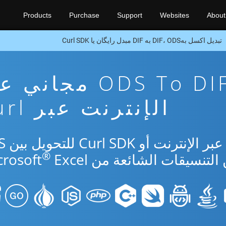
Products
Purchase
Support
Websites
About
تبدیل اکسل بهDIF، ODS به DIF مبدل رایگان یا Curl SDK
تطبيق تحويل ODS To DIF مجا
الإنترنت عبر Curl
استخدم التطبي
®
Excel.