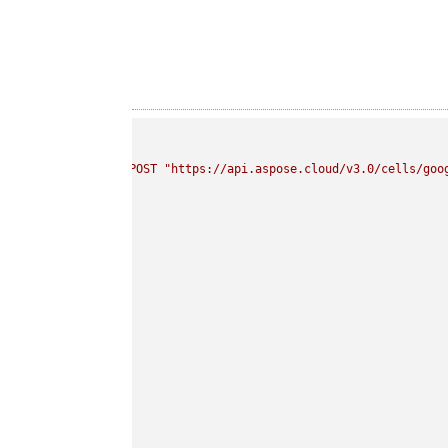
curl 
-
X
POST
"https://api.aspose.cloud/v3.0/cells/goo