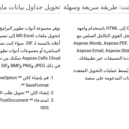
تحويل جداول بيانات مايكروسوفت إكسل من
حسّن سير عمل تحويل مستنداتك بتحويل ملفات ODS إلى HTML باستخدام واجهة
القوية. يدعم هذا الحل القوي التكامل السلس مع
لتحويل ملفات
واجهات برمجة تطبيقات Aspose.Total الأخرى، مثل Aspose.Words, Aspose.PDF,
Aspose.Email, Aspose.Slid
المباشرة أو مجموعات أدوات تطوير
في ذلك JPEG وPNG وBMP وGIF وTIFF.
لفات، مما يُبسط عمليات التحويل المعقدة
يقات المدعومة على منصة
SaveFormat **.
إنشاء كائن ** تحويل طلب المستند 
ODS