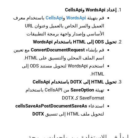
إعداد WordsApi وCellsApi
قم بتهيئة
WordsApi
و
CellsApi
باستخدام معرف
العميل والسر الخاص بالعميل وعنوان URL
الأساسي وإصدار واجهة برمجة التطبيقات
تحويل ODS إلى HTML باستخدام WordsApi
قم بإنشاء
ConvertDocumentRequest
مع تعيين
اسم الملف المحلي والتنسيق على HTML.
استخدم WordsApi لتحويل مستند ODS إلى
HTML.
تحويل HTML إلى DOTX باستخدام CellsApi
تهيئة
SaveOption
من CellsAPI باستخدام
SaveFormat كـ DOTX
استدعاء
cellsSaveAsPostDocumentSaveAs
لتحويل ملف HTML إلى تنسيق
DOTX
ابدأ في الاستفادة من واجهات برمجة