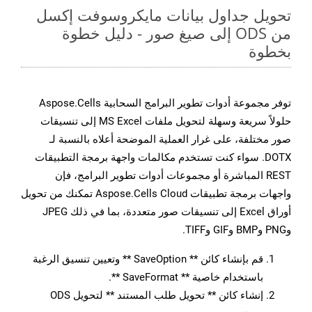
تحويل جداول بيانات مايكروسوفت إكسل
من ODS إلى صيغ صور - دليل خطوة
بخطوة
توفر مجموعة أدوات تطوير البرامج السحابية Aspose.Cells
حلولاً سريعة وسهلة لتحويل ملفات MS Excel إلى تنسيقات
صور مختلفة، على غرار العملية الموضحة أعلاه بالنسبة لـ
DOTX. سواء كنت تستخدم مكالمات واجهة برمجة التطبيقات
REST المباشرة أو مجموعات أدوات تطوير البرامج، فإن
واجهات برمجة تطبيقات Aspose.Cells Cloud تمكنك من تحويل
أوراق Excel إلى تنسيقات صور متعددة، بما في ذلك JPEG
وPNG وBMP وGIF وTIFF.
قم بإنشاء كائن ** SaveOption ** وتعيين تنسيق الرغبة
باستخدام خاصية ** SaveFormat **.
إنشاء كائن ** تحويل طلب المستند ** لتحويل ODS