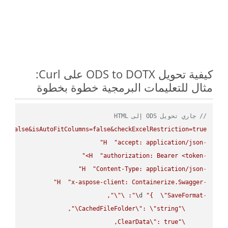
كيفية تحويل ODS to DOTX على Curl:
مثال للتعليمات البرمجية خطوة بخطوة
// جاري تحويل ODS إلى HTML
ws=false&isAutoFitColumns=false&checkExcelRestriction=true"
H
"accept: application/json"
-
H
"authorization: Bearer <token>"
-
H
"Content-Type: application/json"
-
H
"x-aspose-client: Containerize.Swagger"
-
\"
\"
: 
\"
d 
"{  
\"
SaveFormat
-
\"
CachedFileFolder
\"
: 
\"
string
\"
ClearData
\"
\"