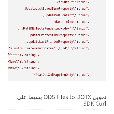
ZipOutput
\"
\"
UpdateLastSavedTimeProperty
\"
\"
UpdateSdtContent
\"
\"
UpdateFields
\"
\"
\"
Dml3DEffectsRenderingMode
\"
:
\"
Basic
\"
UpdateCreatedTimeProperty
\"
\"
UpdateLastPrintedProperty
\"
\"
\"
CustomTimeZoneInfoData
\"
:{
\"
Id
\"
:
\"
string
\"
UtcOffset
\"
:
\"
string
\"
splayName
\"
:
\"
string
\"
splayName
\"
:
\"
string
\"
FlatOpcXmlMappingOnly
\"
:true}"
\"
تحويل ODS Files to DOTX بسيط على
SDK Curl