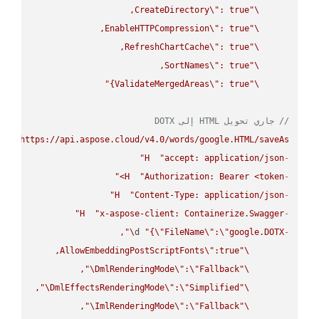
CreateDirectory
\"
\"
EnableHTTPCompression
\"
\"
RefreshChartCache
\"
\"
SortNames
\"
\"
ValidateMergedAreas
\"
: true}"
\"
// جاري تحويل HTML إلى DOTX
UT
"https://api.aspose.cloud/v4.0/words/google.HTML/saveAs"
H
"accept: application/json"
-
H
"Authorization: Bearer <token>"
-
H
"Content-Type: application/json"
-
H
"x-aspose-client: Containerize.Swagger"
-
\"
d 
"{
\"
FileName
\"
:
\"
google.DOTX
-
AllowEmbeddingPostScriptFonts
\"
\"
\"
DmlRenderingMode
\"
:
\"
Fallback
\"
\"
DmlEffectsRenderingMode
\"
:
\"
Simplified
\"
\"
ImlRenderingMode
\"
:
\"
Fallback
\"