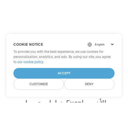
COOKIE NOTICE
To provide you with the best experience, we use cookies for
personalization, analytics, and ads. By using our site, you agree
to
our cookie policy
.
ACCEPT
CUSTOMIZE
DENY
خيارات تحويل Excel الأخرى
تحويل ODS إلى DOC
DOC:
Microsoft Word Binary Format