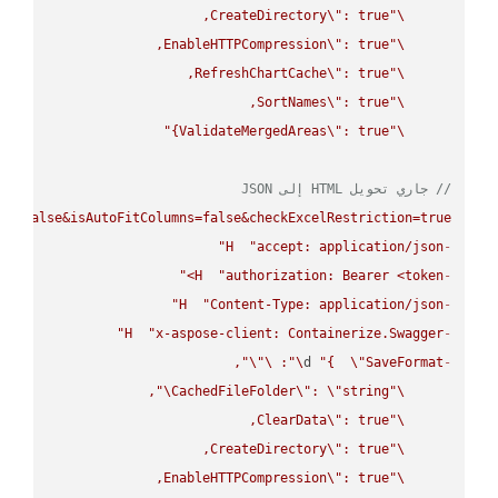
CreateDirectory
\"
\"
EnableHTTPCompression
\"
\"
RefreshChartCache
\"
\"
SortNames
\"
\"
ValidateMergedAreas
\"
: true}"
\"
// جاري تحويل HTML إلى JSON
ws=false&isAutoFitColumns=false&checkExcelRestriction=true"
H
"accept: application/json"
-
H
"authorization: Bearer <token>"
-
H
"Content-Type: application/json"
-
H
"x-aspose-client: Containerize.Swagger"
-
\"
\"
: 
\"
d 
"{  
\"
SaveFormat
-
\"
CachedFileFolder
\"
: 
\"
string
\"
ClearData
\"
\"
CreateDirectory
\"
\"
EnableHTTPCompression
\"
\"