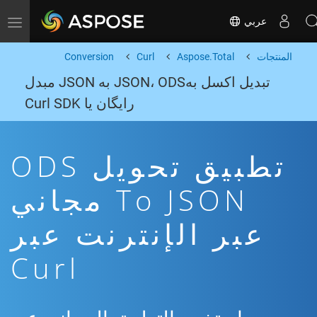
عربي
Toggle navigation
المنتجات
Aspose.Total
Curl
Conversion
تبدیل اکسل بهJSON، ODS به JSON مبدل
رایگان یا Curl SDK
تطبيق تحويل ODS
To JSON مجاني
عبر الإنترنت عبر
Curl