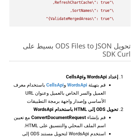
RefreshChartCache
\"
\"
SortNames
\"
\"
ValidateMergedAreas
\"
: true}"
\"
تحويل ODS Files to JSON بسيط على
SDK Curl
إعداد WordsApi وCellsApi
قم بتهيئة
WordsApi
و
CellsApi
باستخدام معرف
العميل والسر الخاص بالعميل وعنوان URL
الأساسي وإصدار واجهة برمجة التطبيقات
تحويل ODS إلى HTML باستخدام WordsApi
قم بإنشاء
ConvertDocumentRequest
مع تعيين
اسم الملف المحلي والتنسيق على HTML.
استخدم WordsApi لتحويل مستند ODS إلى