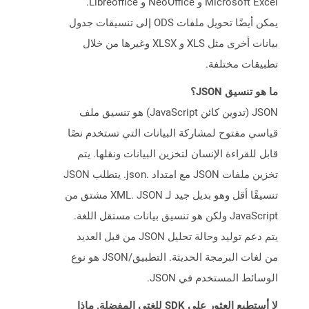
Microsoft Excel و NeoOffice و Libreoffice.
يمكن أيضًا تحويل ملفات ODS إلى تنسيقات جدول
بيانات أخرى مثل XLS و XLSX وغيرها من خلال
تطبيقات مختلفة.
ما هو تنسيق JSON؟
JSON (تدوين كائن JavaScript) هو تنسيق ملف
قياسي مفتوح لمشاركة البيانات التي تستخدم نصًا
قابل للقراءة الإنسان لتخزين البيانات ونقلها. يتم
تخزين ملفات JSON مع امتداد .json. يتطلب JSON
تنسيقًا أقل وهو بديل جيد لـ XML. JSON مشتق من
JavaScript ولكن هو تنسيق بيانات مستقل اللغة.
يتم دعم توليد وحالة تحليل JSON من قبل العديد
من لغات البرمجة الحديثة. التطبيق/JSON هو نوع
الوسائط المستخدم في JSON.
لا أستطيع العثور على SDK للغتي المفضلة. ماذا