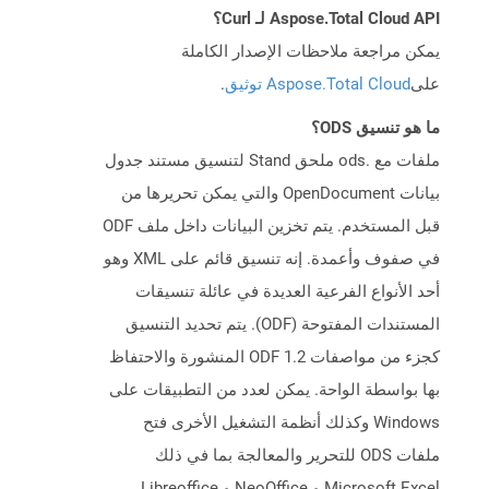
Aspose.Total Cloud API لـ Curl؟
يمكن مراجعة ملاحظات الإصدار الكاملة
على
Aspose.Total Cloud توثيق
.
ما هو تنسيق ODS؟
ملفات مع .ods ملحق Stand لتنسيق مستند جدول
بيانات OpenDocument والتي يمكن تحريرها من
قبل المستخدم. يتم تخزين البيانات داخل ملف ODF
في صفوف وأعمدة. إنه تنسيق قائم على XML وهو
أحد الأنواع الفرعية العديدة في عائلة تنسيقات
المستندات المفتوحة (ODF). يتم تحديد التنسيق
كجزء من مواصفات ODF 1.2 المنشورة والاحتفاظ
بها بواسطة الواحة. يمكن لعدد من التطبيقات على
Windows وكذلك أنظمة التشغيل الأخرى فتح
ملفات ODS للتحرير والمعالجة بما في ذلك
Microsoft Excel و NeoOffice و Libreoffice.