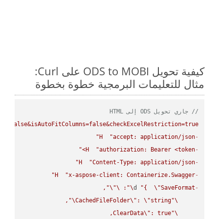
كيفية تحويل ODS to MOBI على Curl:
مثال للتعليمات البرمجية خطوة بخطوة
// جاري تحويل ODS إلى HTML
ws=false&isAutoFitColumns=false&checkExcelRestriction=true"
H
"accept: application/json"
-
H
"authorization: Bearer <token>"
-
H
"Content-Type: application/json"
-
H
"x-aspose-client: Containerize.Swagger"
-
\"
\"
: 
\"
d 
"{  
\"
SaveFormat
-
\"
CachedFileFolder
\"
: 
\"
string
\"
ClearData
\"
\"