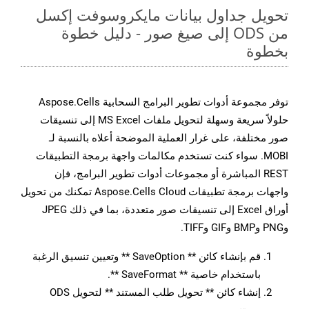
تحويل جداول بيانات مايكروسوفت إكسل
من ODS إلى صيغ صور - دليل خطوة
بخطوة
توفر مجموعة أدوات تطوير البرامج السحابية Aspose.Cells
حلولاً سريعة وسهلة لتحويل ملفات MS Excel إلى تنسيقات
صور مختلفة، على غرار العملية الموضحة أعلاه بالنسبة لـ
MOBI. سواء كنت تستخدم مكالمات واجهة برمجة التطبيقات
REST المباشرة أو مجموعات أدوات تطوير البرامج، فإن
واجهات برمجة تطبيقات Aspose.Cells Cloud تمكنك من تحويل
أوراق Excel إلى تنسيقات صور متعددة، بما في ذلك JPEG
وPNG وBMP وGIF وTIFF.
قم بإنشاء كائن ** SaveOption ** وتعيين تنسيق الرغبة
باستخدام خاصية ** SaveFormat **.
إنشاء كائن ** تحويل طلب المستند ** لتحويل ODS