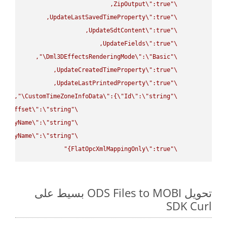
ZipOutput
\"
\"
UpdateLastSavedTimeProperty
\"
\"
UpdateSdtContent
\"
\"
UpdateFields
\"
\"
\"
Dml3DEffectsRenderingMode
\"
:
\"
Basic
\"
UpdateCreatedTimeProperty
\"
\"
UpdateLastPrintedProperty
\"
\"
\"
CustomTimeZoneInfoData
\"
:{
\"
Id
\"
:
\"
string
\"
UtcOffset
\"
:
\"
string
\"
splayName
\"
:
\"
string
\"
splayName
\"
:
\"
string
\"
FlatOpcXmlMappingOnly
\"
:true}"
\"
تحويل ODS Files to MOBI بسيط على
SDK Curl