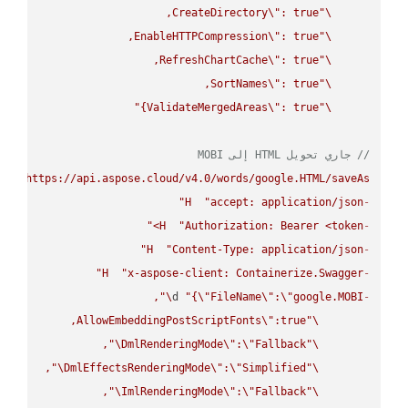
CreateDirectory
\"
\"
EnableHTTPCompression
\"
\"
RefreshChartCache
\"
\"
SortNames
\"
\"
ValidateMergedAreas
\"
: true}"
\"
// جاري تحويل HTML إلى MOBI
UT
"https://api.aspose.cloud/v4.0/words/google.HTML/saveAs"
H
"accept: application/json"
-
H
"Authorization: Bearer <token>"
-
H
"Content-Type: application/json"
-
H
"x-aspose-client: Containerize.Swagger"
-
\"
d 
"{
\"
FileName
\"
:
\"
google.MOBI
-
AllowEmbeddingPostScriptFonts
\"
\"
\"
DmlRenderingMode
\"
:
\"
Fallback
\"
\"
DmlEffectsRenderingMode
\"
:
\"
Simplified
\"
\"
ImlRenderingMode
\"
:
\"
Fallback
\"