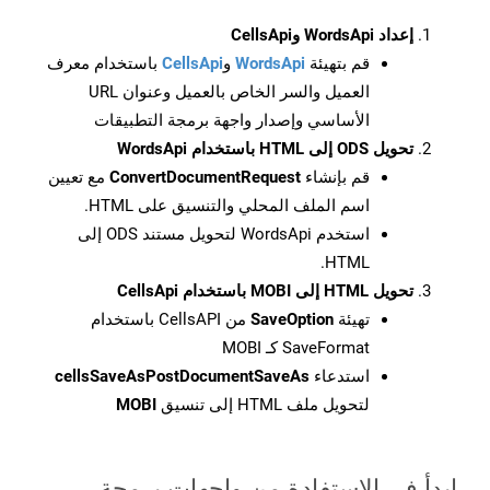
إعداد WordsApi وCellsApi
قم بتهيئة
WordsApi
و
CellsApi
باستخدام معرف
العميل والسر الخاص بالعميل وعنوان URL
الأساسي وإصدار واجهة برمجة التطبيقات
تحويل ODS إلى HTML باستخدام WordsApi
قم بإنشاء
ConvertDocumentRequest
مع تعيين
اسم الملف المحلي والتنسيق على HTML.
استخدم WordsApi لتحويل مستند ODS إلى
HTML.
تحويل HTML إلى MOBI باستخدام CellsApi
تهيئة
SaveOption
من CellsAPI باستخدام
SaveFormat كـ MOBI
استدعاء
cellsSaveAsPostDocumentSaveAs
لتحويل ملف HTML إلى تنسيق
MOBI
ابدأ في الاستفادة من واجهات برمجة