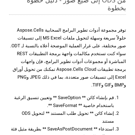
بخطوة
توفر مجموعة أدوات تطوير البرامج السحابية Aspose.Cells
حلولاً سريعة وسهلة لتحويل ملفات MS Excel إلى تنسيقات
صور مختلفة، على غرار العملية الموضحة أعلاه بالنسبة لـ ODT.
سواء كنت تستخدم مكالمات واجهة برمجة التطبيقات REST
المباشرة أو مجموعات أدوات تطوير البرامج، فإن واجهات
برمجة تطبيقات Aspose.Cells Cloud تمكنك من تحويل أوراق
Excel إلى تنسيقات صور متعددة، بما في ذلك JPEG وPNG
وBMP وGIF وTIFF.
قم بإنشاء كائن ** SaveOption ** وتعيين تنسيق الرغبة
باستخدام خاصية ** SaveFormat **.
إنشاء كائن ** تحويل طلب المستند ** لتحويل ODS
مستند
استدعاء ** SaveAsPostDocument ** بطريقة مثيل فئة