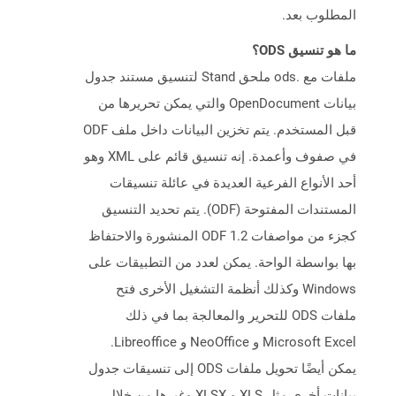
المطلوب بعد.
ما هو تنسيق ODS؟
ملفات مع .ods ملحق Stand لتنسيق مستند جدول
بيانات OpenDocument والتي يمكن تحريرها من
قبل المستخدم. يتم تخزين البيانات داخل ملف ODF
في صفوف وأعمدة. إنه تنسيق قائم على XML وهو
أحد الأنواع الفرعية العديدة في عائلة تنسيقات
المستندات المفتوحة (ODF). يتم تحديد التنسيق
كجزء من مواصفات ODF 1.2 المنشورة والاحتفاظ
بها بواسطة الواحة. يمكن لعدد من التطبيقات على
Windows وكذلك أنظمة التشغيل الأخرى فتح
ملفات ODS للتحرير والمعالجة بما في ذلك
Microsoft Excel و NeoOffice و Libreoffice.
يمكن أيضًا تحويل ملفات ODS إلى تنسيقات جدول
بيانات أخرى مثل XLS و XLSX وغيرها من خلال