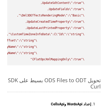
UpdateSdtContent
\"
\"
UpdateFields
\"
\"
\"
Dml3DEffectsRenderingMode
\"
:
\"
Basic
\"
UpdateCreatedTimeProperty
\"
\"
UpdateLastPrintedProperty
\"
\"
\"
CustomTimeZoneInfoData
\"
:{
\"
Id
\"
:
\"
string
\"
UtcOffset
\"
:
\"
string
\"
splayName
\"
:
\"
string
\"
splayName
\"
:
\"
string
\"
FlatOpcXmlMappingOnly
\"
:true}"
\"
تحويل ODS Files to ODT بسيط على SDK
Curl
إعداد WordsApi وCellsApi