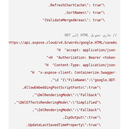
RefreshChartCache
\"
\"
SortNames
\"
\"
ValidateMergedAreas
\"
: true}"
\"
// جاري تحويل HTML إلى ODT
UT
"https://api.aspose.cloud/v4.0/words/google.HTML/saveAs"
H
"accept: application/json"
-
H
"Authorization: Bearer <token>"
-
H
"Content-Type: application/json"
-
H
"x-aspose-client: Containerize.Swagger"
-
\"
d 
"{
\"
FileName
\"
:
\"
google.ODT
-
AllowEmbeddingPostScriptFonts
\"
\"
\"
DmlRenderingMode
\"
:
\"
Fallback
\"
\"
DmlEffectsRenderingMode
\"
:
\"
Simplified
\"
\"
ImlRenderingMode
\"
:
\"
Fallback
\"
ZipOutput
\"
\"
UpdateLastSavedTimeProperty
\"
\"