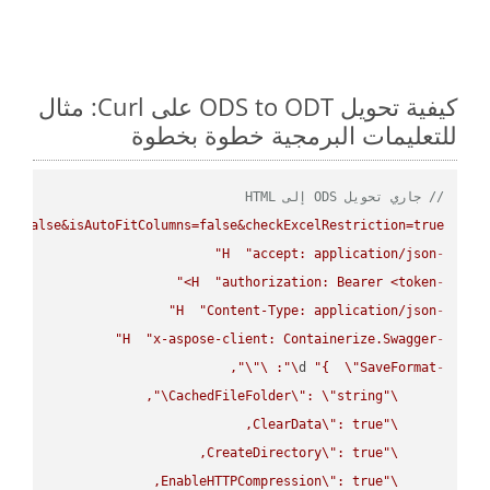
كيفية تحويل ODS to ODT على Curl: مثال
للتعليمات البرمجية خطوة بخطوة
// جاري تحويل ODS إلى HTML
ws=false&isAutoFitColumns=false&checkExcelRestriction=true"
H
"accept: application/json"
-
H
"authorization: Bearer <token>"
-
H
"Content-Type: application/json"
-
H
"x-aspose-client: Containerize.Swagger"
-
\"
\"
: 
\"
d 
"{  
\"
SaveFormat
-
\"
CachedFileFolder
\"
: 
\"
string
\"
ClearData
\"
\"
CreateDirectory
\"
\"
EnableHTTPCompression
\"
\"