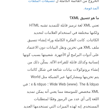
الخروج من القائمة الكاملة ل
تنسيقات الملفات
المدعومة
.
ما هو تنسيق XML؟
تعني XML لغة ترميز قابلة للتمديد تشبه HTML
ولكنها مختلفة في استخدام العلامات لتحديد
الكائنات. كانت الفكرة الكاملة وراء إنشاء تنسيق
ملف XML هي تخزين ونقل البيانات دون الاعتماد
على أدوات البرامج أو الأجهزة. شعبيتها بسبب كونها
إنسانية وكذلك قابلة للقراءة الآلة. يمكّن ذلك من
إنشاء بروتوكولات بيانات شائعة في شكل كائنات
يتم تخزينها ومشاركتها عبر الشبكة مثل World
Wide Web (www). The & ldquo ؛ x & rdquo ؛ في
XML مخصص للموسعة مما يعني أنه يمكن تمديد
اللغة إلى أي عدد من الرموز وفقًا لمتطلبات
المستخدم. إنه لهذه الميزات التي تستخدمها العديد