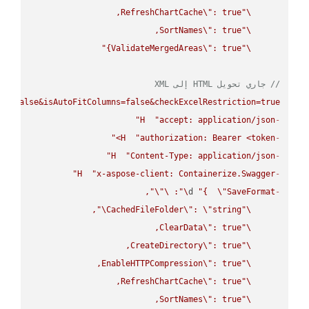
RefreshChartCache
\"
\"
SortNames
\"
\"
ValidateMergedAreas
\"
: true}"
\"
// جاري تحويل HTML إلى XML
ws=false&isAutoFitColumns=false&checkExcelRestriction=true"
H
"accept: application/json"
-
H
"authorization: Bearer <token>"
-
H
"Content-Type: application/json"
-
H
"x-aspose-client: Containerize.Swagger"
-
\"
\"
: 
\"
d 
"{  
\"
SaveFormat
-
\"
CachedFileFolder
\"
: 
\"
string
\"
ClearData
\"
\"
CreateDirectory
\"
\"
EnableHTTPCompression
\"
\"
RefreshChartCache
\"
\"
SortNames
\"
\"