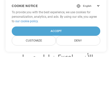
COOKIE NOTICE
To provide you with the best experience, we use cookies for
personalization, analytics, and ads. By using our site, you agree
to
our cookie policy
.
ACCEPT
CUSTOMIZE
DENY
خيارات تحويل Excel الأخرى
تحويل ODS إلى DOC
DOC:
Microsoft Word Binary Format
تحويل ODS إلى DOT
DOT:
Microsoft Word Template Files
تحويل ODS إلى DOCX