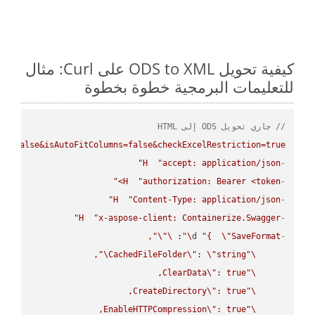
كيفية تحويل ODS to XML على Curl: مثال
للتعليمات البرمجية خطوة بخطوة
// جاري تحويل ODS إلى HTML
ws=false&isAutoFitColumns=false&checkExcelRestriction=true"
H
"accept: application/json"
-
H
"authorization: Bearer <token>"
-
H
"Content-Type: application/json"
-
H
"x-aspose-client: Containerize.Swagger"
-
\"
\"
: 
\"
d 
"{  
\"
SaveFormat
-
\"
CachedFileFolder
\"
: 
\"
string
\"
ClearData
\"
\"
CreateDirectory
\"
\"
EnableHTTPCompression
\"
\"