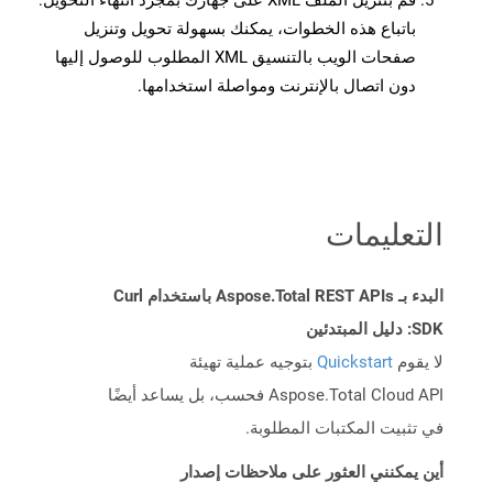
قم بتنزيل الملف XML على جهازك بمجرد انتهاء التحويل.
باتباع هذه الخطوات، يمكنك بسهولة تحويل وتنزيل
صفحات الويب بالتنسيق XML المطلوب للوصول إليها
دون اتصال بالإنترنت ومواصلة استخدامها.
التعليمات
البدء بـ Aspose.Total REST APIs باستخدام Curl
SDK: دليل المبتدئين
لا يقوم
Quickstart
بتوجيه عملية تهيئة
Aspose.Total Cloud API فحسب، بل يساعد أيضًا
في تثبيت المكتبات المطلوبة.
أين يمكنني العثور على ملاحظات إصدار