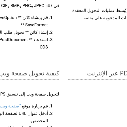
في ذلك JPEG وPNG وBMP وGIF وTIFF.
لفات، مما يُبسط عمليات التحويل المعقدة
يقات المدعومة على منصة
SaveFormat **.
إنشاء كائن ** تحويل طلب المستند 
ODS
كيفية تحويل صفحة ويب إل
لتحويل صفحة ويب إلى تنسيق XPS، اتبع الخطوات التالية:
قم بزيارة موقع
“صفحة ويب إلى
أدخل عنوان RL
المخصص.