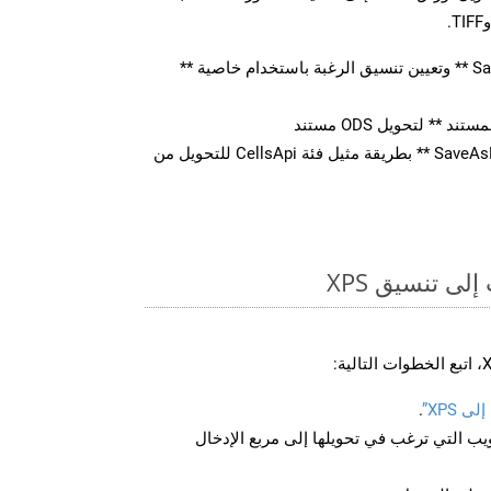
قم بإنشاء كائن ** SaveOption ** وتعيين تنسيق الرغبة باستخدام خاصية **
** لتحويل ODS مستند
استدعاء ** SaveAsPostDocument ** بطريقة مثيل فئة CellsApi للتحويل من
ى تنسيق XPS
 XPS”
.
U لصفحة الويب التي ترغب في تحويلها إلى مربع الإدخال