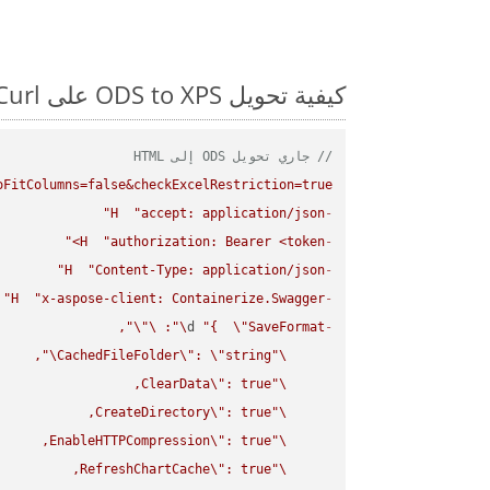
كيفية تحويل ODS to XPS على Curl: مثال للتعليمات البرمجية خطوة بخطوة
// جاري تحويل ODS إلى HTML
FitColumns=false&checkExcelRestriction=true"
H
"accept: application/json"
-
H
"authorization: Bearer <token>"
-
H
"Content-Type: application/json"
-
H
"x-aspose-client: Containerize.Swagger"
-
\"
\"
: 
\"
d 
"{  
\"
SaveFormat
-
\"
CachedFileFolder
\"
: 
\"
string
\"
ClearData
\"
\"
CreateDirectory
\"
\"
EnableHTTPCompression
\"
\"
RefreshChartCache
\"
\"