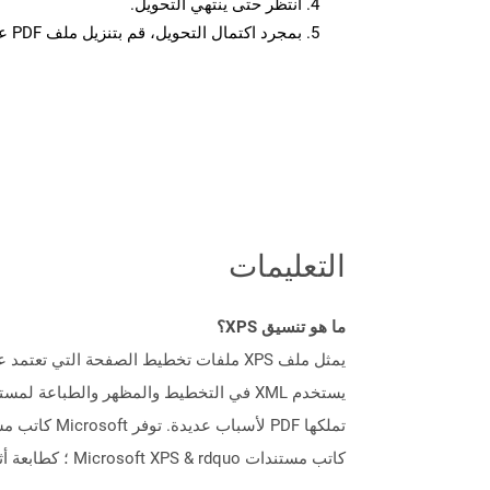
انتظر حتى ينتهي التحويل.
بمجرد اكتمال التحويل، قم بتنزيل ملف PDF على جهازك.
التعليمات
ما هو تنسيق XPS؟
كاتب مستندات Microsoft XPS & rdquo ؛ كطابعة أثناء طباعة المستند.