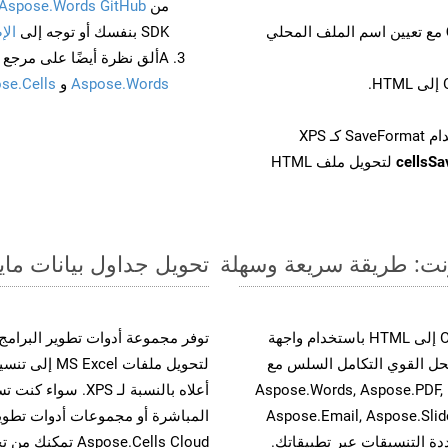
من
Aspose.Words GitHub
مع تعيين اسم الملف المحلي
SDK بنفسك أو توجه إلى
الإ
Aألق نظرة أيضًا على مرجع واجهة برمجة التطبيقات المستند إلى Swagger لـ
Aspose.Words
و
se.Cells
cellsS
لتحويل ملف HTML
تحويل جداول بيانات مايكروسوفت إكسل من
حسّن سير عمل تحويل مستنداتك بتحويل ملفات ODS إلى HTML باستخدام واجهة
القوية. يدعم هذا الحل القوي التكامل السلس مع
لتحويل ملفات
واجهات برمجة تطبيقات Aspose.Total الأخرى، مثل Aspose.Words, Aspose.PDF,
Aspose.Email, Aspose.Slid
المباشرة أو مجموعات أدوات تطوير