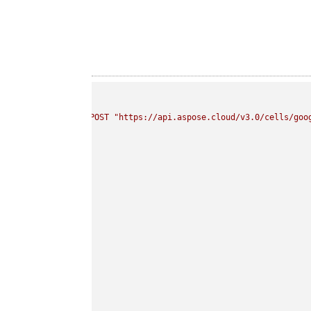
curl 
-
X
POST
"https://api.aspose.cloud/v3.0/cells/goo