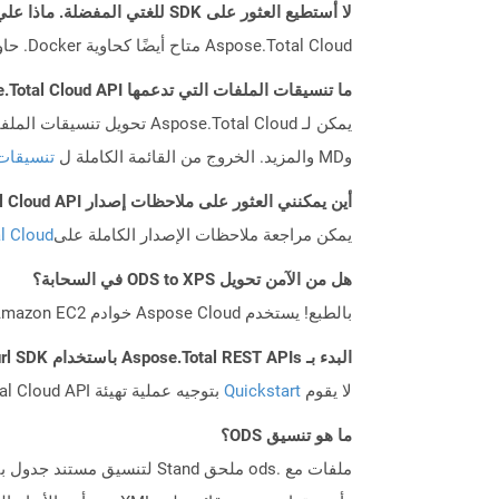
لا أستطيع العثور على SDK للغتي المفضلة. ماذا علي أن أفعل؟
Aspose.Total Cloud متاح أيضًا كحاوية Docker. حاول استخدامه مع cURL في حالة عدم توفر SDK المطلوب بعد.
ما تنسيقات الملفات التي تدعمها Aspose.Total Cloud API؟
وMD والمزيد. الخروج من القائمة الكاملة ل
تنسيقات
أين يمكنني العثور على ملاحظات إصدار Aspose.Total Cloud API لـ Curl؟
يمكن مراجعة ملاحظات الإصدار الكاملة على
tal Cloud
هل من الآمن تحويل ODS to XPS في السحابة؟
بالطبع! يستخدم Aspose Cloud خوادم Amazon EC2 السحابية التي تضمن أمان الخدمة ومرونتها. يرجى قراءة المزيد عن الممارسات الأمنية في Aspose.
البدء بـ Aspose.Total REST APIs باستخدام Curl SDK: دليل المبتدئين
لا يقوم
Quickstart
بتوجيه عملية تهيئة Aspose.Total Cloud API فحسب، بل يساعد أيضًا في تثبيت المكتبات المطلوبة.
ما هو تنسيق ODS؟