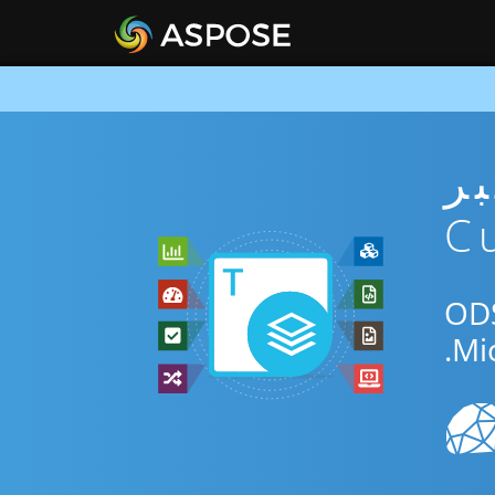
ني عبر
ق المجاني عبر الإنترنت أو Curl SDK للتحويل بين ODS