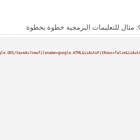
gle.ODS/SaveAs?newfilename=google.HTML&isAutoFitRows=false&isAuto