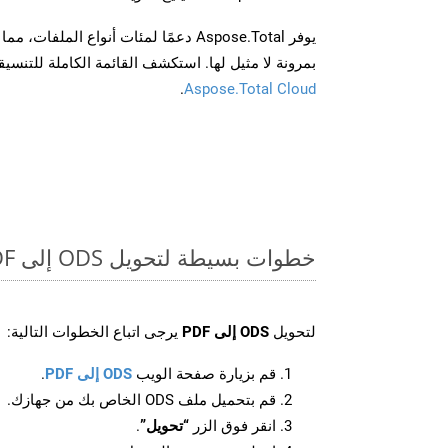
يوفر Aspose.Total دعمًا لمئات أنواع الم
بمرونة لا مثيل لها. استكشف القائمة الكاملة للتنس
.
Aspose.Total Cloud
خطوات بسيطة لتحويل ODS إلى PDF عبر الإنترنت
لتحويل
ODS إلى PDF
يرجى اتباع الخطوات التالية:
قم بزيارة صفحة الويب
ODS إلى PDF
.
قم بتحميل ملف ODS الخاص بك من جهازك.
انقر فوق الزر
“تحويل”
.