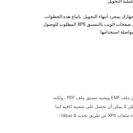
عملية التحويل.
ل الملف XPS على جهازك بمجرد انتهاء التحويل. باتباع هذه الخطوات،
يمكنك بسهولة تحويل وتنزيل صفحات الويب بالتنسيق XPS المطلوب للوصول
مواصلة استخدامها.
يمثل ملف XPS ملفات تخطيط الصفحة التي تعتمد على مواصفات ورق XML التي أنشأتها Microsoft. تم تطويره كبديل لتنسيق ملف EMF ويشبه تنسيق ملف PDF ، ولكنه
التخطيط والمظهر والطباعة لمستند. في الواقع ، من المبرر أكثر أن نقول إن XPS هي محاولة على PDF ، ولكن لا يمكن أن تحصل على شعبية كافية كما
تملكها PDF لأسباب عديدة. توفر Microsoft كاتب مستند XPS افتراضيًا من Windows 7 فصاعدًا لإنشاء ملفات XPS. يمكن إنشاء ملفات XPS عن طريق تحديد & ldquo ؛