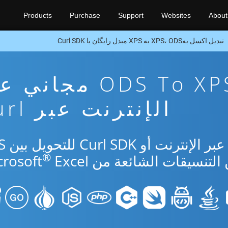
Products
Purchase
Support
Websites
About
تبدیل اکسل بهXPS، ODS به XPS مبدل رایگان یا Curl SDK
تطبيق تحويل ODS To XPS مجا
الإنترنت عبر Curl
استخدم التطبي
®
Excel.