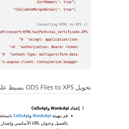
SortNames
\"
\"
ValidateMergedAreas
\"
: true}"
\"
// Converting HTML to XPS
df/convert/HTML?outPath=tax_certificate.XPS"
H
"accept: application/json"
-
H
"authorization: Bearer <token>"
-
H
"Content-Type: multipart/form-data"
-
"x-aspose-client: Containerize.Swagger"
-
تحويل ODS Files to XPS بسيط على SDK Curl
إعداد WordsApi وCellsApi
قم بتهيئة
WordsApi
و
CellsApi
باستخدا
بالعميل وعنوان URL الأساسي وإصدار واجهة برمجة التطبيقات