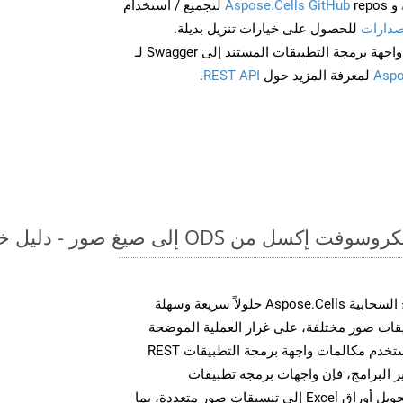
و
Aspose.Cells GitHub
repos لتجميع / استخدام
صدارات
للحصول على خيارات تنزيل بديلة.
Aspo
لمعرفة المزيد حول
REST API
.
 ODS إلى صيغ صور - دليل خطوة بخطوة
توفر مجموعة أدوات تطوير البرامج السحابية Aspose.Cells حلولاً سريعة وسهلة
 MS Excel إلى تنسيقات صور مختلفة، على غرار العملية الموضحة
أعلاه بالنسبة لـ XPS. سواء كنت تستخدم مكالمات واجهة برمجة التطبيقات REST
 البرامج، فإن واجهات برمجة تطبيقات
Aspose.Cells Cloud تمكنك من تحويل أوراق Excel إلى تنسيقات صور متعددة، بما