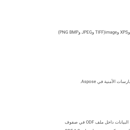
يمكن لـ Aspose.Total Cloud تحويل تنسيقات الملفات من أي مجموعة منتجات إلى أي عائلة منتجات أخرى إلى PDF وDOCX وXPS وimage(TIFF وJPEG وPNG BMP)
ملفات مع .ods ملحق Stand لتنسيق مستند جدول بيانات OpenDocument والتي يمكن تحريرها من قبل المستخدم. يتم تخزين البيانات داخل ملف ODF في صفوف