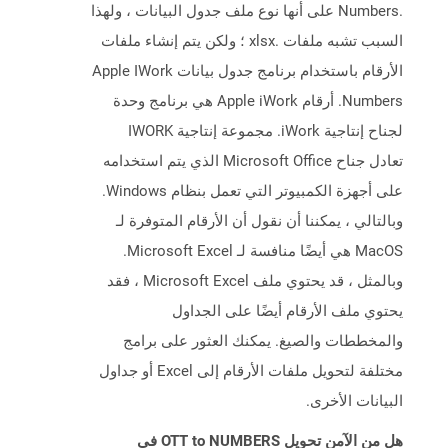
.Numbers على أنها نوع ملف جدول البيانات ، ولهذا
السبب تشبه ملفات .xlsx ؛ ولكن يتم إنشاء ملفات
الأرقام باستخدام برنامج جدول بيانات Apple IWork
Numbers. أرقام Apple iWork هي برنامج وحدة
لجناح إنتاجية iWork. مجموعة إنتاجية IWORK
تعادل جناح Microsoft Office الذي يتم استخدامه
على أجهزة الكمبيوتر التي تعمل بنظام Windows.
وبالتالي ، يمكننا أن نقول أن الأرقام المتوفرة لـ
MacOS هي أيضًا منافسة لـ Microsoft Excel.
وبالمثل ، قد يحتوي ملف Microsoft Excel ، فقد
يحتوي ملف الأرقام أيضًا على الجداول
والمخططات والصيغ. يمكنك العثور على برامج
مختلفة لتحويل ملفات الأرقام إلى Excel أو جداول
البيانات الأخرى.
هل من الآمن تحويل OTT to NUMBERS في