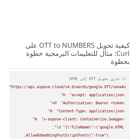
كيفية تحويل OTT to NUMBERS على
Curl: مثال للتعليمات البرمجية خطوة
بخطوة
// جاري تحويل OTT إلى HTML
PUT
"https://api.aspose.cloud/v4.0/words/google.OTT/saveAs"
H
"accept: application/json"
-
H
"Authorization: Bearer <token>"
-
H
"Content-Type: application/json"
-
H
"x-aspose-client: Containerize.Swagger"
-
\"
d 
"{
\"
FileName
\"
:
\"
google.HTML
-
AllowEmbeddingPostScriptFonts
\"
\"