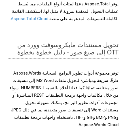
يوفر Aspose.Total دعمًا لمئات أنواع الملفات، مما يُبسط
عمليات التحويل المعقدة بمرونة لا مثيل لها. استكشف القائمة
الكاملة للتنسيقات المدعومة على منصة
Aspose.Total Cloud
.
تحويل مستندات مايكروسوفت وورد من
OTT إلى صيغ صور - دليل خطوة بخطوة
توفر مجموعة أدوات تطوير البرامج السحابية Aspose.Words
طرقًا سريعة ومباشرة لتحويل ملفات MS Word إلى تنسيقات
صور مختلفة، تمامًا كما فعلنا أعلاه بالنسبة لـ NUMBERS. سواء
من خلال مكالمات واجهة برمجة التطبيقات REST المباشرة أو
مجموعات أدوات تطوير البرامج، يمكنك بسهولة تحويل
مستندات Word إلى تنسيقات صور متعددة، بما في ذلك JPEG
وPNG وBMP وGIF وTIFF، باستخدام واجهات برمجة تطبيقات
Aspose.Words Cloud.