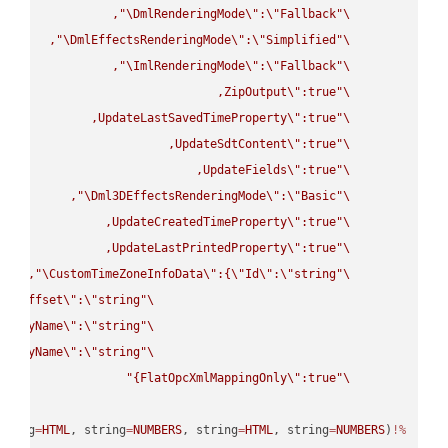
\"
DmlRenderingMode
\"
:
\"
Fallback
\"
\"
DmlEffectsRenderingMode
\"
:
\"
Simplified
\"
\"
ImlRenderingMode
\"
:
\"
Fallback
\"
ZipOutput
\"
\"
UpdateLastSavedTimeProperty
\"
\"
UpdateSdtContent
\"
\"
UpdateFields
\"
\"
\"
Dml3DEffectsRenderingMode
\"
:
\"
Basic
\"
UpdateCreatedTimeProperty
\"
\"
UpdateLastPrintedProperty
\"
\"
\"
CustomTimeZoneInfoData
\"
:{
\"
Id
\"
:
\"
string
\"
UtcOffset
\"
:
\"
string
\"
splayName
\"
:
\"
string
\"
splayName
\"
:
\"
string
\"
FlatOpcXmlMappingOnly
\"
:true}"
\"
tring
=
HTML
, string
=
NUMBERS
, string
=
HTML
, string
=
NUMBERS
(
%!