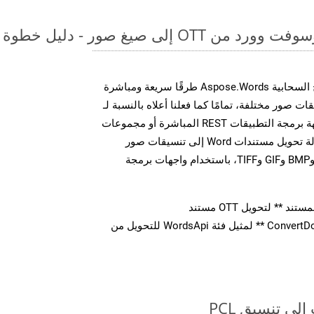
لى صيغ صور - دليل خطوة بخطوة
توفر مجموعة أدوات تطوير البرامج السحابية Aspose.Words طرقًا سريعة ومباشرة
MS Word إلى تنسيقات صور مختلفة، تمامًا كما فعلنا أعلاه بالنسبة لـ
PCL. سواء من خلال مكالمات واجهة برمجة التطبيقات REST المباشرة أو مجموعات
أدوات تطوير البرامج، يمكنك بسهولة تحويل مستندات Word إلى تنسيقات صور
متعددة، بما في ذلك JPEG وPNG وBMP وGIF وTIFF، باستخدام واجهات برمجة
** لتحويل OTT مستند
استدعاء طريقة ** ConvertDocument ** لمثيل فئة WordsApi للتحويل من
ى تنسيق PCL