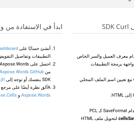
H
ابدأ في الاستفادة من واجهات برمجة الت
أنشئ حسابًا على
ashboard
م معرف العميل والسر الخاص
التطبيقات وتفاصيل التفويض
من
Aspose.Words GitHub
مع تعيين اسم الملف المحلي
SDK بنفسك أو توجه إلى
الإ
Aألق نظرة أيضًا على مرجع واجهة برمجة التطبيقات المستند إلى Swagger لـ
Aspose.Words
و
se.Cells
cellsS
لتحويل ملف HTML