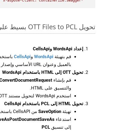
"x-aspose-client: Containerize.Swagger"
-
تحويل OTT Files to PCL بسيط على SDK Curl
إعداد WordsApi وCellsApi
قم بتهيئة
WordsApi
و
CellsApi
باستخدا
بالعميل وعنوان URL الأساسي وإصدار واجهة برمجة التطبيقات
تحويل OTT إلى HTML باستخدام WordsApi
قم بإنشاء
ConvertDocumentRequest
والتنسيق على HTML.
استخدم WordsApi لتحويل مستند OTT إلى HTML.
تحويل HTML إلى PCL باستخدام CellsApi
تهيئة
SaveOption
من CellsAPI باستخدام SaveFormat كـ PCL
استدعاء
aveAsPostDocumentSaveAs
إلى تنسيق
PCL