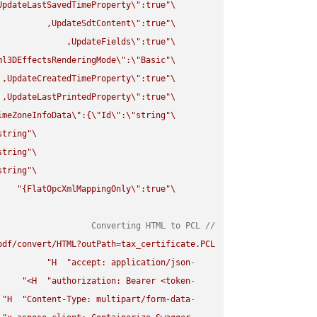
UpdateLastSavedTimeProperty
\"
\"
UpdateSdtContent
\"
\"
UpdateFields
\"
\"
ml3DEffectsRenderingMode
\"
:
\"
Basic
\"
UpdateCreatedTimeProperty
\"
\"
UpdateLastPrintedProperty
\"
\"
imeZoneInfoData
\"
:{
\"
Id
\"
:
\"
string
\"
string
\"
string
\"
string
\"
FlatOpcXmlMappingOnly
\"
:true}"
\"
// Converting HTML to PCL
df/convert/HTML?outPath=tax_certificate.PCL"
H
"accept: application/json"
-
H
"authorization: Bearer <token>"
-
H
"Content-Type: multipart/form-data"
-