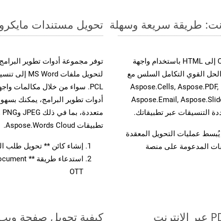
تحويل مستندات مايكروسوفت وورد من OTT إ
حسّن سير عمل تحويل مستنداتك بتحويل ملفات OTT إلى HTML باستخدام واجهة
A القوية. يدعم هذا الحل القوي التكامل السلس مع
لتحويل ملفات 
واجهات برمجة تطبيقات Aspose.Total الأخرى، مثل Aspose.Cells, Aspose.PDF,
Aspose.Email, Aspose.Slid
تطبيقات Aspose.Words Cloud.
لفات، مما يُبسط عمليات التحويل المعقدة
إنشاء كائن ** تحويل طلب المستند 
يقات المدعومة على منصة
OTT
كيفية تحويل صفحة ويب إل