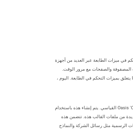
Hewlett Packard (H). أنشأ HP PCL لتوفير طريقة فعالة للتحكم في ميزات الطابعة عبر العديد من أجهزة
S -Dot P ، ولكنه كان جزءًا من مختلف طابعات المصفوفة والصفحات مع مرور الوقت.
تعلق بميزات التحكم في الطابعة. اليوم ،
تمثل الملفات التي تحتوي على تمديد OTT مستندات القالب التي تم إنشاؤها بواسطة التطبيقات وفقًا لتنسيق Oasis 'OpenDocument القياسي. يتم إنشاء هذه باستخدام
نشاء مستندات جديدة من ملفات القالب هذه. تتضمن هذه
ت الرسمية مثل رسائل الشركة والنماذج