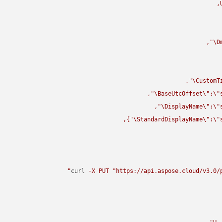
\"
D
\"
CustomT
\"
BaseUtcOffset
\"
:
\"
\"
DisplayName
\"
:
\"
\"
StandardDisplayName
\"
:
\"
curl 
-
X
PUT
"https://api.aspose.cloud/v3.0/p