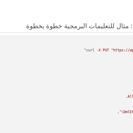
curl 
-
X
PUT
"https://a
Al
\"
DmlE