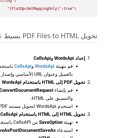
string
\"
FlatOpcXmlMappingOnly
\"
:true}"
\"
تحويل PDF Files to HTML بسيط على SDK Curl
إعداد WordsApi وCellsApi
قم بتهيئة
WordsApi
و
CellsApi
باستخدا
بالعميل وعنوان URL الأساسي وإصدار واجهة برمجة التطبيقات
تحويل PDF إلى HTML باستخدام WordsApi
قم بإنشاء
ConvertDocumentRequest
والتنسيق على HTML.
استخدم WordsApi لتحويل مستند PDF إلى HTML.
تحويل HTML إلى HTML باستخدام CellsApi
تهيئة
SaveOption
من CellsAPI باستخدام SaveFormat كـ HTML
استدعاء
aveAsPostDocumentSaveAs