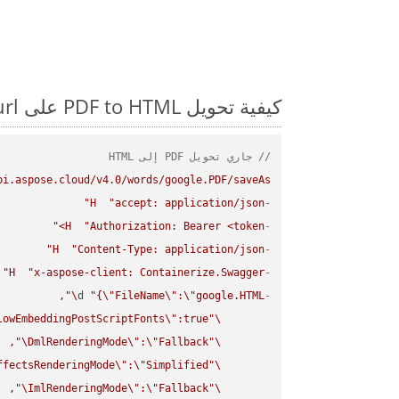
كيفية تحويل PDF to HTML على Curl: مثال للتعليمات البرمجية خطوة بخطوة
// جاري تحويل PDF إلى HTML
pi.aspose.cloud/v4.0/words/google.PDF/saveAs"
H
"accept: application/json"
-
H
"Authorization: Bearer <token>"
-
H
"Content-Type: application/json"
-
H
"x-aspose-client: Containerize.Swagger"
-
\"
d 
"{
\"
FileName
\"
:
\"
google.HTML
-
lowEmbeddingPostScriptFonts
\"
\"
\"
DmlRenderingMode
\"
:
\"
Fallback
\"
ffectsRenderingMode
\"
:
\"
Simplified
\"
\"
ImlRenderingMode
\"
:
\"
Fallback
\"