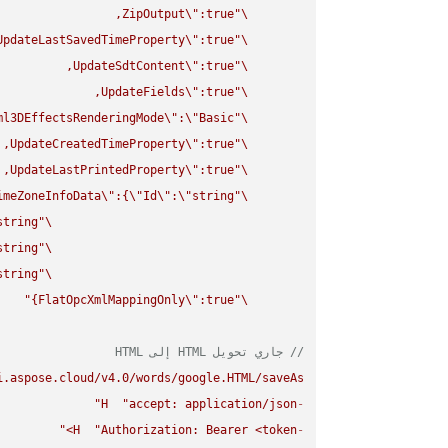
ZipOutput
\"
\"
UpdateLastSavedTimeProperty
\"
\"
UpdateSdtContent
\"
\"
UpdateFields
\"
\"
ml3DEffectsRenderingMode
\"
:
\"
Basic
\"
UpdateCreatedTimeProperty
\"
\"
UpdateLastPrintedProperty
\"
\"
imeZoneInfoData
\"
:{
\"
Id
\"
:
\"
string
\"
string
\"
string
\"
string
\"
FlatOpcXmlMappingOnly
\"
:true}"
\"
// جاري تحويل HTML إلى HTML
i.aspose.cloud/v4.0/words/google.HTML/saveAs"
H
"accept: application/json"
-
H
"Authorization: Bearer <token>"
-