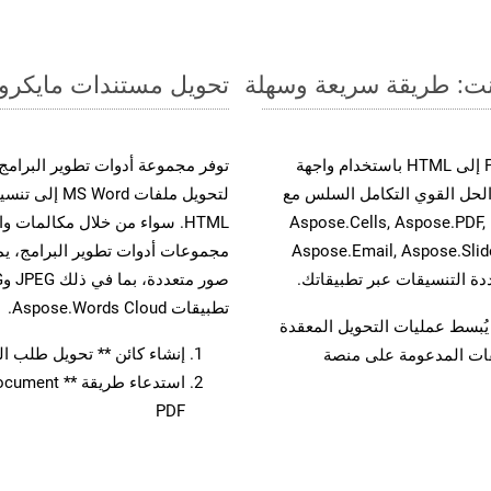
تحويل مستندات مايكروسوفت وورد من PDF إ
حسّن سير عمل تحويل مستنداتك بتحويل ملفات PDF إلى HTML باستخدام واجهة
A القوية. يدعم هذا الحل القوي التكامل السلس مع
لتحويل ملفات 
واجهات برمجة تطبيقات Aspose.Total الأخرى، مثل Aspose.Cells, Aspose.PDF,
Aspose.Email, Aspose.Slid
تطبيقات Aspose.Words Cloud.
لفات، مما يُبسط عمليات التحويل المعقدة
إنشاء كائن ** تحويل طلب المستند 
يقات المدعومة على منصة
PDF