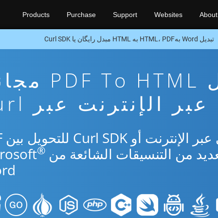
Products
Purchase
Support
Websites
About
تبدیل Word بهHTML، PDF به HTML مبدل رایگان یا Curl SDK
تطبيق تحويل F To HTML
عبر الإنترنت عبر Curl
استخدم 
®
rd.