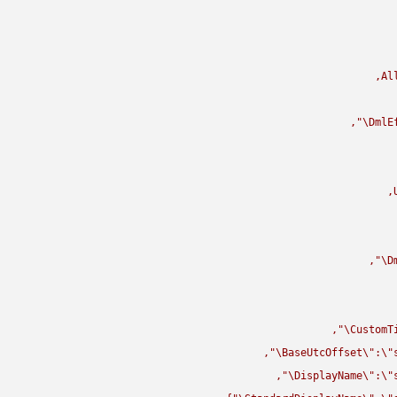
Al
\"
DmlE
\"
D
\"
CustomT
\"
BaseUtcOffset
\"
:
\"
\"
DisplayName
\"
:
\"