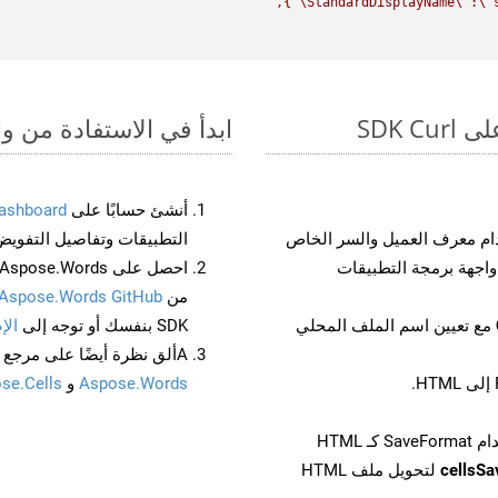
\"
StandardDisplayName
\"
:
\"
ابدأ في الاستفادة من واجهات برمجة الت
أنشئ حسابًا على
ashboard
م معرف العميل والسر الخاص
التطبيقات وتفاصيل التفويض
من
Aspose.Words GitHub
مع تعيين اسم الملف المحلي
SDK بنفسك أو توجه إلى
الإ
Aألق نظرة أيضًا على مرجع واجهة برمجة التطبيقات المستند إلى Swagger لـ
Aspose.Words
و
se.Cells
cellsS
لتحويل ملف HTML