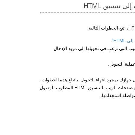
ى تنسيق HTML
HTML”
.
U لصفحة الويب التي ترغب في تحويلها إلى مربع الإدخال
عملية التحويل.
نزيل الملف HTML على جهازك بمجرد انتهاء التحويل. باتباع هذه الخطوات،
يمكنك بسهولة تحويل وتنزيل صفحات الويب بالتنسيق HTML المطلوب للوصول
مواصلة استخدامها.