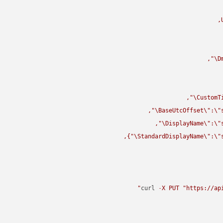
\"
D
\"
CustomT
\"
BaseUtcOffset
\"
:
\"
\"
DisplayName
\"
:
\"
\"
StandardDisplayName
\"
:
\"
curl 
-
X
PUT
"https://ap