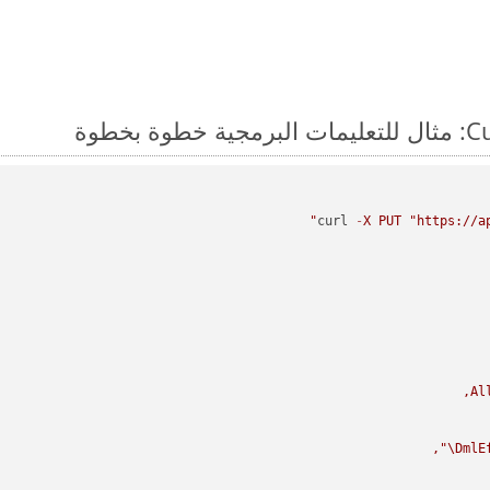
curl 
-
X
PUT
"https://a
Al
\"
DmlE