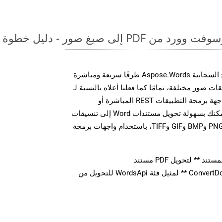
لى صيغ صور - دليل خطوة بخطوة
توفر مجموعة أدوات تطوير البرامج السحابية Aspose.Words طرقًا سريعة ومباشرة
MS Word إلى تنسيقات صور مختلفة، تمامًا كما فعلنا أعلاه بالنسبة لـ
HTML. سواء من خلال مكالمات واجهة برمجة التطبيقات REST المباشرة أو
مجموعات أدوات تطوير البرامج، يمكنك بسهولة تحويل مستندات Word إلى تنسيقات
صور متعددة، بما في ذلك JPEG وPNG وBMP وGIF وTIFF، باستخدام واجهات برمجة
** لتحويل PDF مستند
استدعاء طريقة ** ConvertDocument ** لمثيل فئة WordsApi للتحويل من