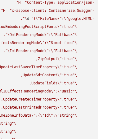
H
"Content-Type: application/json"
-
H
"x-aspose-client: Containerize.Swagger"
-
\"
d 
"{
\"
FileName
\"
:
\"
google.HTML
-
lowEmbeddingPostScriptFonts
\"
\"
\"
DmlRenderingMode
\"
:
\"
Fallback
\"
ffectsRenderingMode
\"
:
\"
Simplified
\"
\"
ImlRenderingMode
\"
:
\"
Fallback
\"
ZipOutput
\"
\"
UpdateLastSavedTimeProperty
\"
\"
UpdateSdtContent
\"
\"
UpdateFields
\"
\"
ml3DEffectsRenderingMode
\"
:
\"
Basic
\"
UpdateCreatedTimeProperty
\"
\"
UpdateLastPrintedProperty
\"
\"
imeZoneInfoData
\"
:{
\"
Id
\"
:
\"
string
\"
string
\"
string
\"