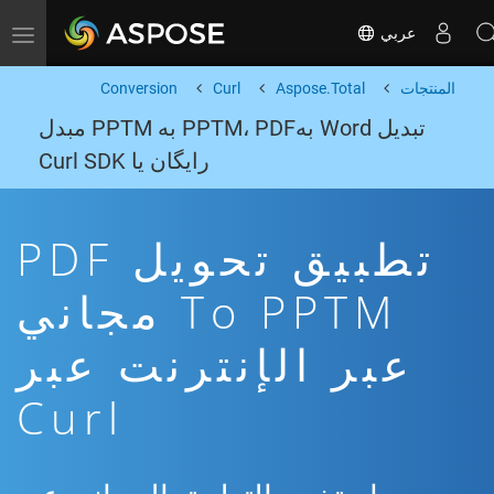
عربي
Toggle navigation
المنتجات
Aspose.Total
Curl
Conversion
تبدیل Word بهPPTM، PDF به PPTM مبدل
رایگان یا Curl SDK
تطبيق تحويل PDF
To PPTM مجاني
عبر الإنترنت عبر
Curl