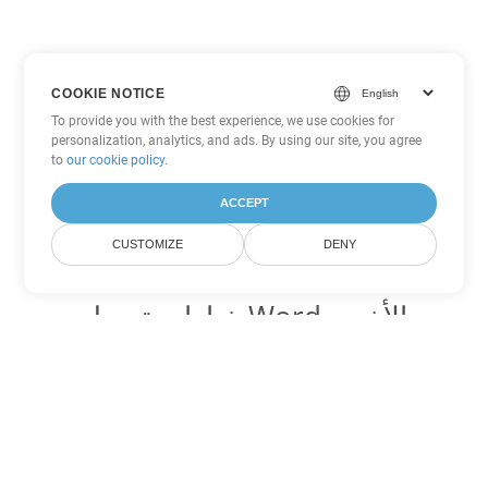
COOKIE NOTICE
To provide you with the best experience, we use cookies for
personalization, analytics, and ads. By using our site, you agree
to
our cookie policy
.
ACCEPT
CUSTOMIZE
DENY
خيارات تحويل Word الأخرى
تحويل PDF إلى DOC
DOC:
Microsoft Word Binary Format
تحويل PDF إلى DOT