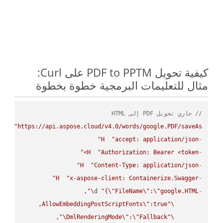
كيفية تحويل PDF to PPTM على Curl:
مثال للتعليمات البرمجية خطوة بخطوة
// جاري تحويل PDF إلى HTML
PUT
"https://api.aspose.cloud/v4.0/words/google.PDF/saveAs"
H
"accept: application/json"
-
H
"Authorization: Bearer <token>"
-
H
"Content-Type: application/json"
-
H
"x-aspose-client: Containerize.Swagger"
-
\"
d 
"{
\"
FileName
\"
:
\"
google.HTML
-
AllowEmbeddingPostScriptFonts
\"
\"
\"
DmlRenderingMode
\"
:
\"
Fallback
\"