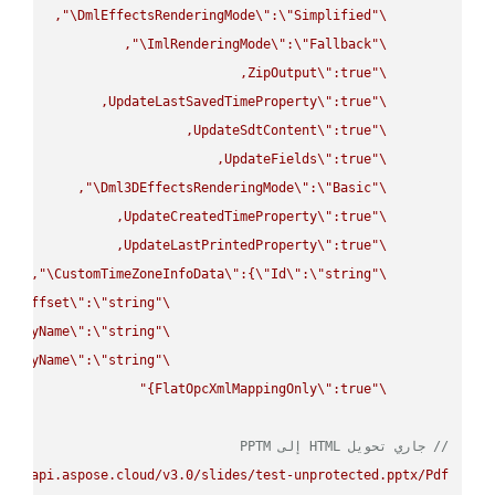
\"
DmlEffectsRenderingMode
\"
:
\"
Simplified
\"
\"
ImlRenderingMode
\"
:
\"
Fallback
\"
ZipOutput
\"
\"
UpdateLastSavedTimeProperty
\"
\"
UpdateSdtContent
\"
\"
UpdateFields
\"
\"
\"
Dml3DEffectsRenderingMode
\"
:
\"
Basic
\"
UpdateCreatedTimeProperty
\"
\"
UpdateLastPrintedProperty
\"
\"
\"
CustomTimeZoneInfoData
\"
:{
\"
Id
\"
:
\"
string
\"
UtcOffset
\"
:
\"
string
\"
splayName
\"
:
\"
string
\"
splayName
\"
:
\"
string
\"
FlatOpcXmlMappingOnly
\"
:true}"
\"
// جاري تحويل HTML إلى PPTM
s://api.aspose.cloud/v3.0/slides/test-unprotected.pptx/Pdf"