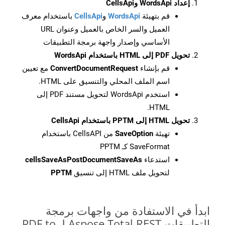
إعداد WordsApi وCellsApi
قم بتهيئة
WordsApi
و
CellsApi
باستخدام معرف
العميل والسر الخاص بالعميل وعنوان URL
الأساسي وإصدار واجهة برمجة التطبيقات
تحويل PDF إلى HTML باستخدام WordsApi
قم بإنشاء
ConvertDocumentRequest
مع تعيين
اسم الملف المحلي والتنسيق على HTML.
استخدم WordsApi لتحويل مستند PDF إلى
HTML.
تحويل HTML إلى PPTM باستخدام CellsApi
تهيئة
SaveOption
من CellsAPI باستخدام
SaveFormat كـ PPTM
استدعاء
cellsSaveAsPostDocumentSaveAs
لتحويل ملف HTML إلى تنسيق
PPTM
ابدأ في الاستفادة من واجهات برمجة
التطبيقات Aspose.Total REST لـ PDF to