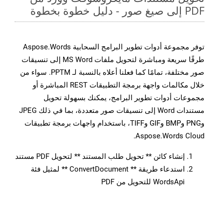
PDF إلى صيغ صور - دليل خطوة بخطوة
توفر مجموعة أدوات تطوير البرامج السحابية Aspose.Words
طرقًا سريعة ومباشرة لتحويل ملفات MS Word إلى تنسيقات
صور مختلفة، تمامًا كما فعلنا أعلاه بالنسبة لـ PPTM. سواء من
خلال مكالمات واجهة برمجة التطبيقات REST المباشرة أو
مجموعات أدوات تطوير البرامج، يمكنك بسهولة تحويل
مستندات Word إلى تنسيقات صور متعددة، بما في ذلك JPEG
وPNG وBMP وGIF وTIFF، باستخدام واجهات برمجة تطبيقات
Aspose.Words Cloud.
إنشاء كائن ** تحويل طلب المستند ** لتحويل PDF مستند
استدعاء طريقة ** ConvertDocument ** لمثيل فئة
WordsApi للتحويل من PDF