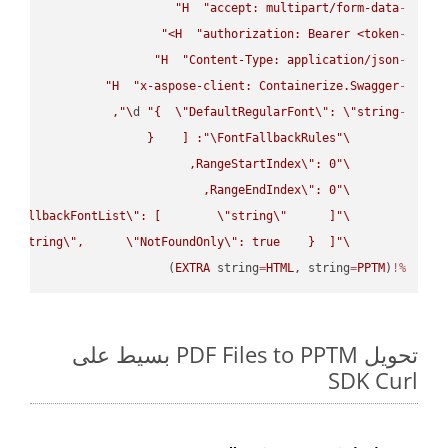
H
"accept: multipart/form-data"
-
H
"authorization: Bearer <token>"
-
H
"Content-Type: application/json"
-
H
"x-aspose-client: Containerize.Swagger"
-
\"
d 
"{  
\"
DefaultRegularFont
\"
: 
\"
string
-
\"
FontFallbackRules
\"
RangeStartIndex
\"
\"
RangeEndIndex
\"
\"
FallbackFontList
\"
: [        
\"
string
\"
\"
 
\"
string
\"
,      
\"
NotFoundOnly
\"
: true    }  ]}"
\"
)
EXTRA
 string
=
HTML
, string
=
PPTM
(
%!
تحويل PDF Files to PPTM بسيط على
SDK Curl