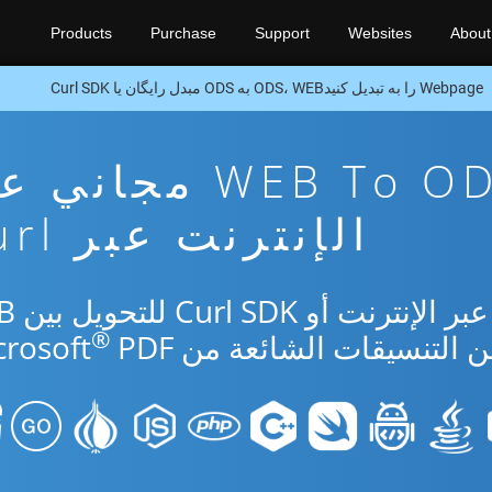
Products
Purchase
Support
Websites
About
Webpage را به تبدیل کنیدODS، WEB به ODS مبدل رایگان یا Curl SDK
تطبيق تحويل WEB To ODS مجا
الإنترنت عبر Curl
استخدم التطبيق 
®
PDF.