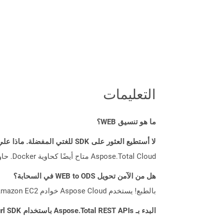
التعليمات
ما هو تنسيق WEB؟
لا أستطيع العثور على SDK للغتي المفضلة. ماذا علي أن أفعل؟
Aspose.Total Cloud متاح أيضًا كحاوية Docker. حاول استخدامه مع cURL في حالة عدم توفر SDK المطلوب بعد.
هل من الآمن تحويل WEB to ODS في السحابة؟
بالطبع! يستخدم Aspose Cloud خوادم Amazon EC2 السحابية التي تضمن أمان الخدمة ومرونتها. يرجى قراءة المزيد عن الممارسات الأمنية في Aspose.
البدء بـ Aspose.Total REST APIs باستخدام Curl SDK: دليل المبتدئين