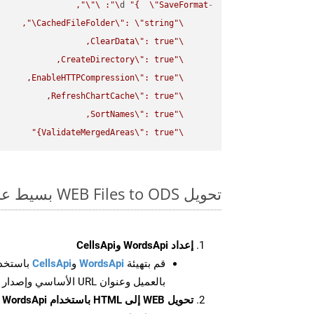
\"
\"
: 
\"
d 
"{  
\"
SaveFormat
-
\"
CachedFileFolder
\"
: 
\"
string
\"
ClearData
\"
\"
CreateDirectory
\"
\"
EnableHTTPCompression
\"
\"
RefreshChartCache
\"
\"
SortNames
\"
\"
ValidateMergedAreas
\"
: true}"
\"
تحويل WEB Files to ODS بسيط على SDK Curl
إعداد WordsApi وCellsApi
قم بتهيئة
WordsApi
و
CellsApi
باستخدا
بالعميل وعنوان URL الأساسي وإصدار واجهة برمجة التطبيقات
تحويل WEB إلى HTML باستخدام WordsApi