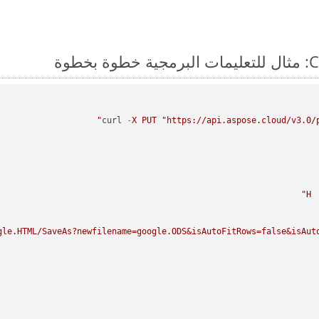
curl 
-
X
PUT
"https://api.aspose.cloud/v3.0/p
H
gle.HTML/SaveAs?newfilename=google.ODS&isAutoFitRows=false&isAuto