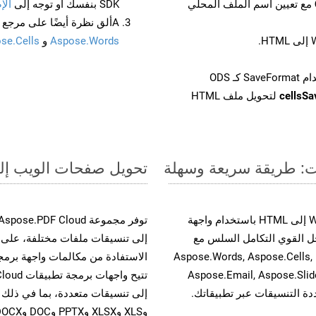
مع تعيين اسم الملف المحلي
SDK بنفسك أو توجه إلى
الإ
Aألق نظرة أيضًا على مرجع واجهة برمجة التطبيقات المستند إلى Swagger لـ
Aspose.Words
و
se.Cells
cellsS
لتحويل ملف HTML
تحويل صفحات الويب إلى صيغة ODS - دل
حسّن سير عمل تحويل مستنداتك بتحويل ملفات WEB إلى HTML باستخدام واجهة
وية. يدعم هذا الحل القوي التكامل السلس مع
واجهات برمجة تطبيقات Aspose.Total الأخرى، مثل Aspose.Words, Aspose.Cells,
Aspose.Email, Aspose.Slid
وXLS وXLSX وPPTX وDOC وDOCX وMOBIXML وEMF وTIFF.