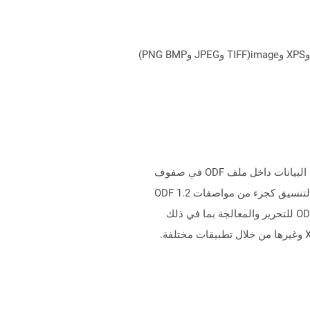
يمكن لـ Aspose.Total Cloud تحويل تنسيقات الملفات من أي مجموعة منتجات إلى أي عائلة منتجات أخرى إلى PDF وDOCX وXPS وimage(TIFF وJPEG وPNG BMP)
ملفات مع .ods ملحق Stand لتنسيق مستند جدول بيانات OpenDocument والتي يمكن تحريرها من قبل المستخدم. يتم تخزين البيانات داخل ملف ODF في صفوف
وأعمدة. إنه تنسيق قائم على XML وهو أحد الأنواع الفرعية العديدة في عائلة تنسيقات المستندات المفتوحة (ODF). يتم تحديد التنسيق كجزء من مواصفات ODF 1.2
المنشورة والاحتفاظ بها بواسطة الواحة. يمكن لعدد من التطبيقات على Windows وكذلك أنظمة التشغيل الأخرى فتح ملفات ODS للتحرير والمعالجة بما في ذلك