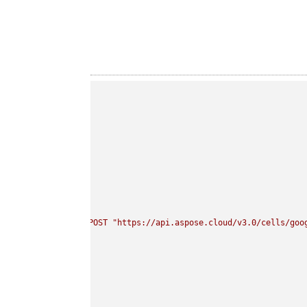
curl 
-
X
POST
"https://api.aspose.cloud/v3.0/cells/goo