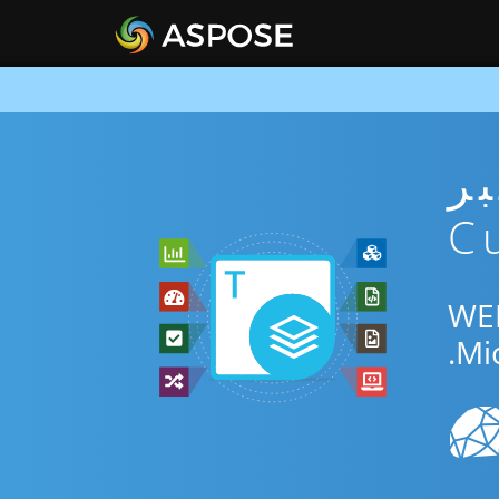
ني عبر
المجاني عبر الإنترنت أو Curl SDK للتحويل بين WEB