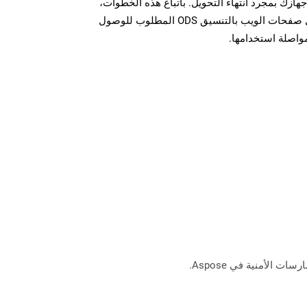
ل الملف ODS على جهازك بمجرد انتهاء التحويل. باتباع هذه الخطوات،
يمكنك بسهولة تحويل وتنزيل صفحات الويب بالتنسيق ODS المطلوب للوصول
مواصلة استخدامها.