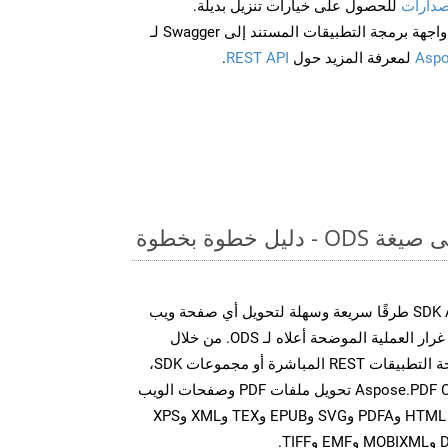
صدارات
للحصول على خيارات تنزيل بديلة.
Aspo
لمعرفة المزيد حول
REST API
.
يل خطوة بخطوة
توفر مجموعة SDK Aspose.PDF Cloud طرقًا سريعة وسهلة لتحويل أي صفحة ويب
إلى تنسيقات ملفات مختلفة، على غرار العملية الموضحة أعلاه لـ ODS. من خلال
الاستفادة من مكالمات واجهة برمجة التطبيقات REST المباشرة أو مجموعات SDK،
تتيح واجهات برمجة تطبيقات Aspose.PDF Cloud تحويل ملفات PDF وصفحات الويب
إلى تنسيقات متعددة، بما في ذلك HTML وPDFA وSVG وEPUB وTEX وXML وXPS