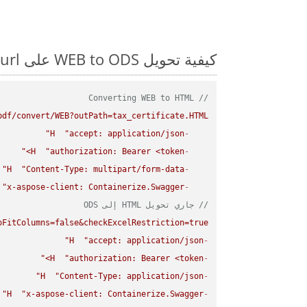
كيفية تحويل WEB to ODS على Curl: مثال للتعليمات البرمجية خطوة بخطوة
// Converting WEB to HTML
df/convert/WEB?outPath=tax_certificate.HTML"
H
"accept: application/json"
-
H
"authorization: Bearer <token>"
-
H
"Content-Type: multipart/form-data"
-
"x-aspose-client: Containerize.Swagger"
-
// جاري تحويل HTML إلى ODS
FitColumns=false&checkExcelRestriction=true"
H
"accept: application/json"
-
H
"authorization: Bearer <token>"
-
H
"Content-Type: application/json"
-
H
"x-aspose-client: Containerize.Swagger"
-