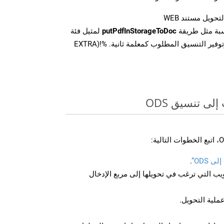
تحويل مستند WEB
سبة مثل طريقة
putPdfInStorageToDoc
لمثيل فئة
PDFApi للتحويل من WEB وتوفير التنسيق المطلوب كمعلمة ثانية. %!(EXTRA
ى تنسيق ODS
 ODS”
.
U لصفحة الويب التي ترغب في تحويلها إلى مربع الإدخال
عملية التحويل.