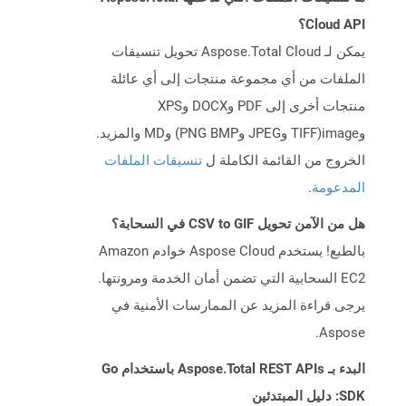
Cloud API؟
يمكن لـ Aspose.Total Cloud تحويل تنسيقات
الملفات من أي مجموعة منتجات إلى أي عائلة
منتجات أخرى إلى PDF وDOCX وXPS
وimage(TIFF وJPEG وPNG BMP) وMD والمزيد.
الخروج من القائمة الكاملة ل
تنسيقات الملفات
المدعومة
.
هل من الآمن تحويل CSV to GIF في السحابة؟
بالطبع! يستخدم Aspose Cloud خوادم Amazon
EC2 السحابية التي تضمن أمان الخدمة ومرونتها.
يرجى قراءة المزيد عن الممارسات الأمنية في
Aspose.
البدء بـ Aspose.Total REST APIs باستخدام Go
SDK: دليل المبتدئين