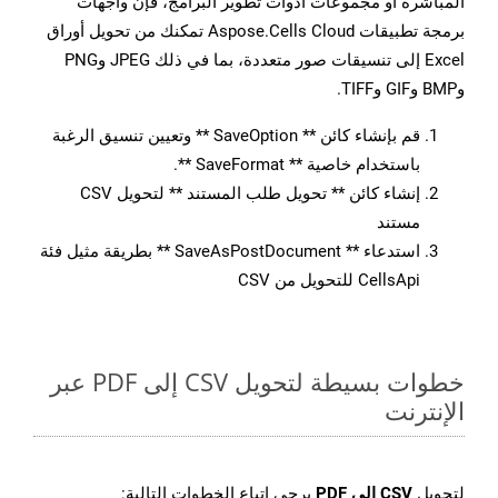
المباشرة أو مجموعات أدوات تطوير البرامج، فإن واجهات
برمجة تطبيقات Aspose.Cells Cloud تمكنك من تحويل أوراق
Excel إلى تنسيقات صور متعددة، بما في ذلك JPEG وPNG
وBMP وGIF وTIFF.
قم بإنشاء كائن ** SaveOption ** وتعيين تنسيق الرغبة
باستخدام خاصية ** SaveFormat **.
إنشاء كائن ** تحويل طلب المستند ** لتحويل CSV
مستند
استدعاء ** SaveAsPostDocument ** بطريقة مثيل فئة
CellsApi للتحويل من CSV
خطوات بسيطة لتحويل CSV إلى PDF عبر
الإنترنت
لتحويل
CSV إلى PDF
يرجى اتباع الخطوات التالية: