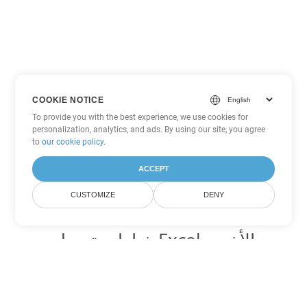
COOKIE NOTICE
To provide you with the best experience, we use cookies for
personalization, analytics, and ads. By using our site, you agree
to
our cookie policy
.
ACCEPT
CUSTOMIZE
DENY
خيارات تحويل Excel الأخرى
تحويل CSV إلى DOC
DOC:
Microsoft Word Binary Format