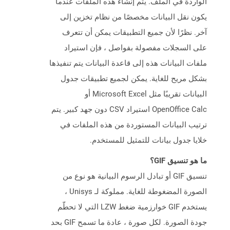
الواردة في الملف. يتم إنشاء هذه الملفات عندما
يكون نقل البيانات مخصصًا من نظام تخزين إلى
آخر. نظرًا لأن جميع التطبيقات يمكن أن تتعرف
على السجلات مفصولة بفواصل ، فإن استيراد
ملفات البيانات هذه إلى قاعدة البيانات يتم تنفيذها
بشكل مريح للغاية. يمكن لجميع تطبيقات جدول
البيانات تقريبًا مثل Microsoft Excel أو
OpenOffice Calc استيراد CSV دون جهد كبير. يتم
ترتيب البيانات المستوردة من هذه الملفات في
خلايا جدول بيانات للتمثيل للمستخدم.
ما هو تنسيق GIF؟
تنسيق GIF أو تبادل الرسوم البيانية هو نوع من
الصورة المضغوطة للغاية. مملوكة لـ Unisys ،
يستخدم GIF خوارزمية ضغط LZW التي لا تحطّم
جودة الصورة. لكل صورة ، عادة ما تسمح GIF بحد