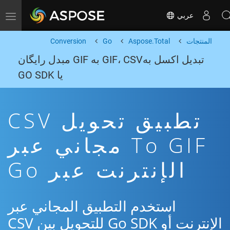
عربي
Toggle navigation
المنتجات
Aspose.Total
Go
Conversion
تبدیل اکسل بهGIF، CSV به GIF مبدل رایگان
یا GO SDK
تطبيق تحويل CSV
To GIF مجاني عبر
الإنترنت عبر Go
استخدم التطبيق المجاني عبر
الإنترنت أو Go SDK للتحويل بين CSV