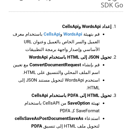
SDK Go
إعداد WordsApi وCellsApi
قم بتهيئة
WordsApi
و
CellsApi
باستخدام معرف
العميل والسر الخاص بالعميل وعنوان URL
الأساسي وإصدار واجهة برمجة التطبيقات
تحويل JSON إلى HTML باستخدام WordsApi
قم بإنشاء
ConvertDocumentRequest
مع تعيين
اسم الملف المحلي والتنسيق على HTML.
استخدم WordsApi لتحويل مستند JSON إلى
HTML.
تحويل HTML إلى PDFA باستخدام CellsApi
تهيئة
SaveOption
من CellsAPI باستخدام
SaveFormat كـ PDFA
استدعاء
cellsSaveAsPostDocumentSaveAs
لتحويل ملف HTML إلى تنسيق
PDFA