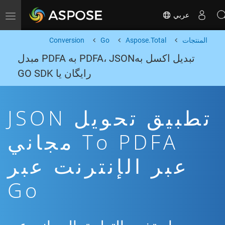
عربي
Toggle navigation
المنتجات
Aspose.Total
Go
Conversion
تبدیل اکسل بهPDFA، JSON به PDFA مبدل
رایگان یا GO SDK
تطبيق تحويل JSON
To PDFA مجاني
عبر الإنترنت عبر
Go