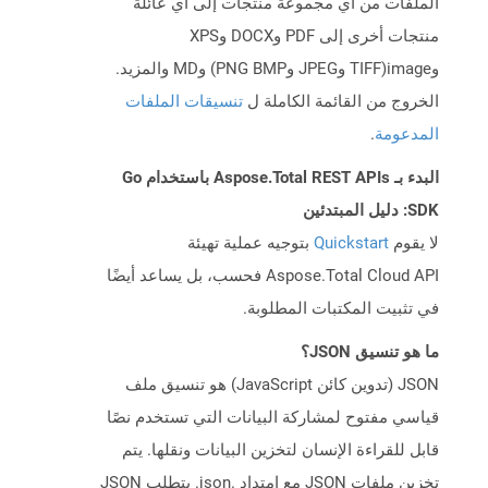
الملفات من أي مجموعة منتجات إلى أي عائلة
منتجات أخرى إلى PDF وDOCX وXPS
وimage(TIFF وJPEG وPNG BMP) وMD والمزيد.
الخروج من القائمة الكاملة ل
تنسيقات الملفات
المدعومة
.
البدء بـ Aspose.Total REST APIs باستخدام Go
SDK: دليل المبتدئين
لا يقوم
Quickstart
بتوجيه عملية تهيئة
Aspose.Total Cloud API فحسب، بل يساعد أيضًا
في تثبيت المكتبات المطلوبة.
ما هو تنسيق JSON؟
JSON (تدوين كائن JavaScript) هو تنسيق ملف
قياسي مفتوح لمشاركة البيانات التي تستخدم نصًا
قابل للقراءة الإنسان لتخزين البيانات ونقلها. يتم
تخزين ملفات JSON مع امتداد .json. يتطلب JSON