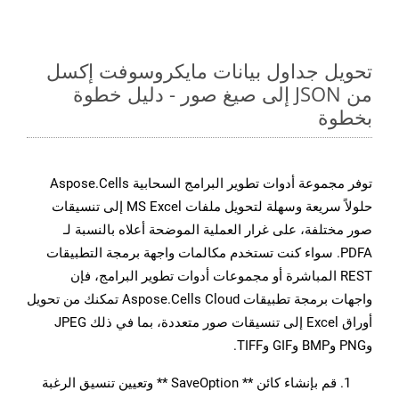
تحويل جداول بيانات مايكروسوفت إكسل
من JSON إلى صيغ صور - دليل خطوة
بخطوة
توفر مجموعة أدوات تطوير البرامج السحابية Aspose.Cells
حلولاً سريعة وسهلة لتحويل ملفات MS Excel إلى تنسيقات
صور مختلفة، على غرار العملية الموضحة أعلاه بالنسبة لـ
PDFA. سواء كنت تستخدم مكالمات واجهة برمجة التطبيقات
REST المباشرة أو مجموعات أدوات تطوير البرامج، فإن
واجهات برمجة تطبيقات Aspose.Cells Cloud تمكنك من تحويل
أوراق Excel إلى تنسيقات صور متعددة، بما في ذلك JPEG
وPNG وBMP وGIF وTIFF.
قم بإنشاء كائن ** SaveOption ** وتعيين تنسيق الرغبة