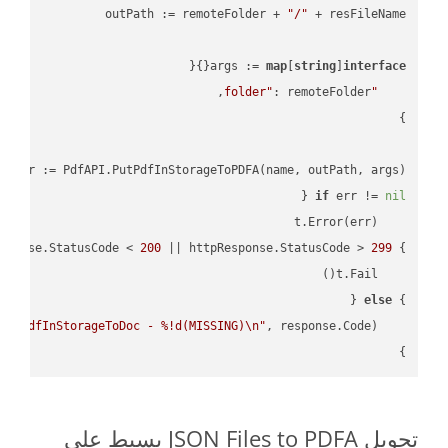
outPath := remoteFolder + 
"/"
args := 
map
[
string
]
interface
"folder"
, err := PdfAPI.PutPdfInStorageToPDFA(name, outPath, args)

if
 err != 
nil
sponse.StatusCode < 
200
 || httpResponse.StatusCode > 
299
} 
else
} 
PutPdfInStorageToDoc - %!d(MISSING)\n"
    fmt.Printf(
}

تحويل JSON Files to PDFA بسيط على