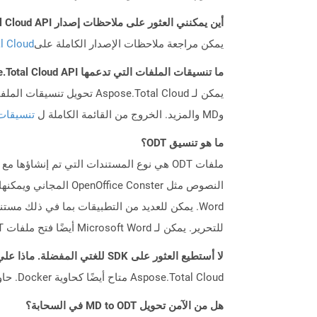
أين يمكنني العثور على ملاحظات إصدار Aspose.Total Cloud API لـ Go؟
يمكن مراجعة ملاحظات الإصدار الكاملة على
tal Cloud
ما تنسيقات الملفات التي تدعمها Aspose.Total Cloud API؟
وMD والمزيد. الخروج من القائمة الكاملة ل
تنسيقات
ما هو تنسيق ODT؟
للتحرير. يمكن لـ Microsoft Word أيضًا فتح ملفات ODT وحفظها في تنسيقات أخرى مثل DOC و DOCX.
لا أستطيع العثور على SDK للغتي المفضلة. ماذا علي أن أفعل؟
Aspose.Total Cloud متاح أيضًا كحاوية Docker. حاول استخدامه مع cURL في حالة عدم توفر SDK المطلوب بعد.
هل من الآمن تحويل MD to ODT في السحابة؟