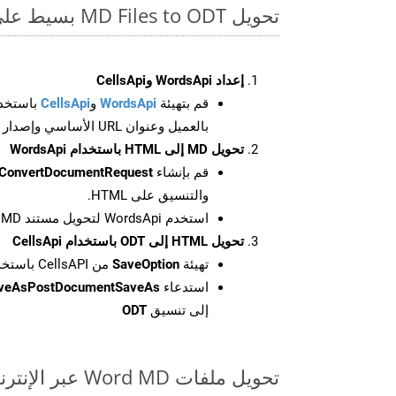
تحويل MD Files to ODT بسيط على SDK Go
إعداد WordsApi وCellsApi
قم بتهيئة
WordsApi
و
CellsApi
باستخدا
بالعميل وعنوان URL الأساسي وإصدار واجهة برمجة التطبيقات
تحويل MD إلى HTML باستخدام WordsApi
قم بإنشاء
ConvertDocumentRequest
والتنسيق على HTML.
استخدم WordsApi لتحويل مستند MD إلى HTML.
تحويل HTML إلى ODT باستخدام CellsApi
تهيئة
SaveOption
من CellsAPI باستخدام SaveFormat كـ ODT
استدعاء
aveAsPostDocumentSaveAs
إلى تنسيق
ODT
تحويل ملفات Word MD عبر الإنترنت: طريقة سريعة وسهلة