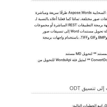
توفر مجموعة أدوات تطوير البرامج السحابية Aspose.Words طرقًا سريعة ومباشرة
MS Word إلى تنسيقات صور مختلفة، تمامًا كما فعلنا أعلاه بالنسبة لـ
ODT. سواء من خلال مكالمات واجهة برمجة التطبيقات REST المباشرة أو مجموعات
أدوات تطوير البرامج، يمكنك بسهولة تحويل مستندات Word إلى تنسيقات صور
متعددة، بما في ذلك JPEG وPNG وBMP وGIF وTIFF، باستخدام واجهات برمجة
 ** لتحويل MD مستند
استدعاء طريقة ** ConvertDocument ** لمثيل فئة WordsApi للتحويل من
ى تنسيق ODT