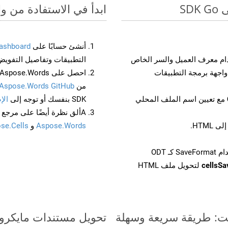
ابدأ في الاستفادة من واجهات برمجة ال
أنشئ حسابًا على
ashboard
م معرف العميل والسر الخاص
التطبيقات وتفاصيل التفويض
من
Aspose.Words GitHub
مع تعيين اسم الملف المحلي
SDK بنفسك أو توجه إلى
الإ
Aألق نظرة أيضًا على مرجع واجهة برمجة التطبيقات المستند إلى Swagger لـ
Aspose.Words
و
se.Cells
cellsS
لتحويل ملف HTML
تحويل مستندات مايكروسوفت وورد من MD إل