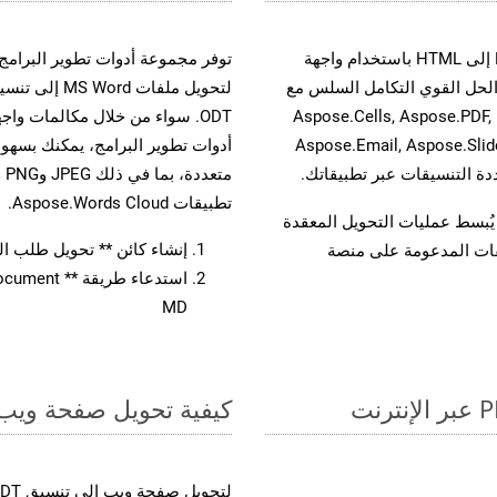
حسّن سير عمل تحويل مستنداتك بتحويل ملفات MD إلى HTML باستخدام واجهة
A القوية. يدعم هذا الحل القوي التكامل السلس مع
لتحويل ملفات 
واجهات برمجة تطبيقات Aspose.Total الأخرى، مثل Aspose.Cells, Aspose.PDF,
Aspose.Email, Aspose.Slid
تطبيقات Aspose.Words Cloud.
لفات، مما يُبسط عمليات التحويل المعقدة
إنشاء كائن ** تحويل طلب المستند
يقات المدعومة على منصة
MD
كيفية تحويل صفحة ويب إل
لتحويل صفحة ويب إلى تنسيق ODT، اتبع الخطوات التالية: