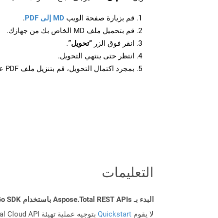
قم بزيارة صفحة الويب
MD إلى PDF
.
قم بتحميل ملف MD الخاص بك من جهازك.
انقر فوق الزر
“تحويل”
.
انتظر حتى ينتهي التحويل.
بمجرد اكتمال التحويل، قم بتنزيل ملف PDF على جهازك.
التعليمات
البدء بـ Aspose.Total REST APIs باستخدام Go SDK: دليل المبتدئين
لا يقوم
Quickstart
بتوجيه عملية تهيئة Aspose.Total Cloud API فحسب، بل يساعد أيضًا في تثبيت المكتبات المطلوبة.