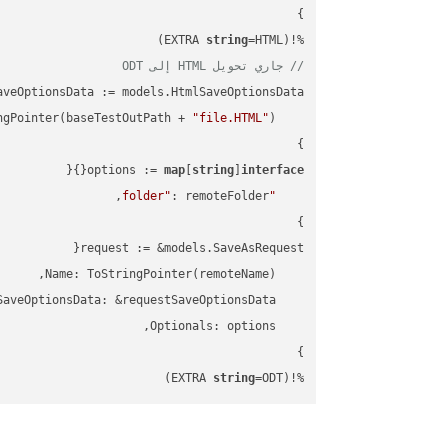
string
=HTML)

%!(EXTRA 
// جاري تحويل HTML إلى ODT
"file.HTML"
    FileName: ToStringPointer(baseTestOutPath + 
options := 
map
[
string
]
interface
"folder"
string
=ODT)
%!(EXTRA 