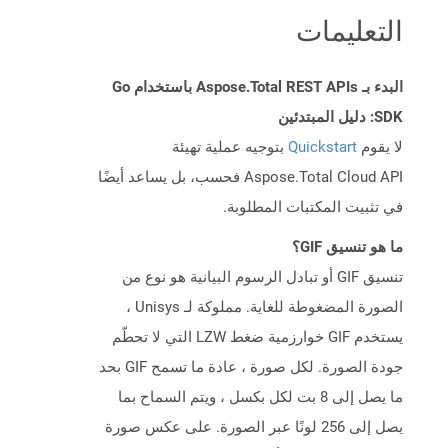
التعليمات
البدء بـ Aspose.Total REST APIs باستخدام Go
SDK: دليل المبتدئين
لا يقوم
Quickstart
بتوجيه عملية تهيئة
Aspose.Total Cloud API فحسب، بل يساعد أيضًا
في تثبيت المكتبات المطلوبة.
ما هو تنسيق GIF؟
تنسيق GIF أو تبادل الرسوم البيانية هو نوع من
الصورة المضغوطة للغاية. مملوكة لـ Unisys ،
يستخدم GIF خوارزمية ضغط LZW التي لا تحطّم
جودة الصورة. لكل صورة ، عادة ما تسمح GIF بحد
ما يصل إلى 8 بت لكل بكسل ، ويتم السماح بما
يصل إلى 256 لونًا عبر الصورة. على عكس صورة