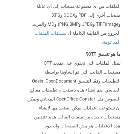
الملفات من أي مجموعة منتجات إلى أي عائلة
منتجات أخرى إلى PDF وDOCX وXPS
وimage(TIFF وJPEG وPNG BMP) وMD والمزيد.
الخروج من القائمة الكاملة ل
تنسيقات الملفات
المدعومة
.
ما هو تنسيق OTT؟
تمثل الملفات التي تحتوي على تمديد OTT
مستندات القالب التي تم إنشاؤها بواسطة
التطبيقات وفقًا لتنسيق Oasis 'OpenDocument
القياسي. يتم إنشاء هذه باستخدام تطبيقات معالج
النصوص مثل OpenOffice Conster المجاني ويمكن
أن تستوعب إعدادات يمكن استخدامها لإنشاء
مستندات جديدة من ملفات القالب هذه. تتضمن
هذه الإعدادات هوامش الصفحات والحدود