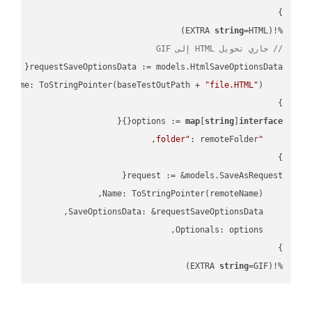
string
=HTML)

%!(EXTRA 
// جاري تحويل HTML إلى GIF
"file.HTML"
    FileName: ToStringPointer(baseTestOutPath + 
options := 
map
[
string
]
interface
"folder"
string
=GIF)
%!(EXTRA 