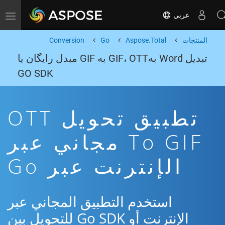
عربي
Toggle navigation
المنتجات
Aspose.Total
Go
Conversion
تبدیل Word بهGIF، OTT به GIF مبدل رایگان یا
GO SDK
تطبيق تحويل OTT
To GIF مجاني عبر
الإنترنت عبر Go
استخدم التطبيق المجاني عبر
الإنترنت أو Go SDK للتحويل بين