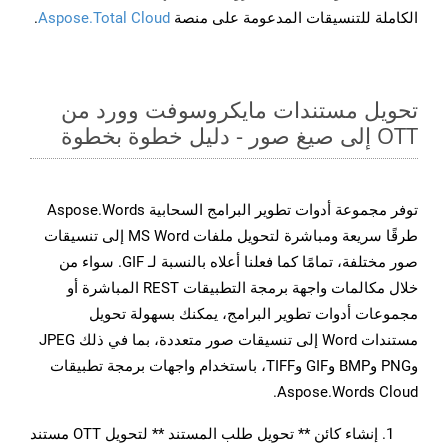
الكاملة للتنسيقات المدعومة على منصة
Aspose.Total Cloud
.
تحويل مستندات مايكروسوفت وورد من
OTT إلى صيغ صور - دليل خطوة بخطوة
توفر مجموعة أدوات تطوير البرامج السحابية Aspose.Words
طرقًا سريعة ومباشرة لتحويل ملفات MS Word إلى تنسيقات
صور مختلفة، تمامًا كما فعلنا أعلاه بالنسبة لـ GIF. سواء من
خلال مكالمات واجهة برمجة التطبيقات REST المباشرة أو
مجموعات أدوات تطوير البرامج، يمكنك بسهولة تحويل
مستندات Word إلى تنسيقات صور متعددة، بما في ذلك JPEG
وPNG وBMP وGIF وTIFF، باستخدام واجهات برمجة تطبيقات
Aspose.Words Cloud.
إنشاء كائن ** تحويل طلب المستند ** لتحويل OTT مستند