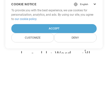
COOKIE NOTICE
To provide you with the best experience, we use cookies for
personalization, analytics, and ads. By using our site, you agree
to
our cookie policy
.
ACCEPT
CUSTOMIZE
DENY
خيارات تحويل Word الأخرى
تحويل OTT إلى DOC
DOC:
Microsoft Word Binary Format
تحويل OTT إلى DOT
DOT:
Microsoft Word Template Files
تحويل OTT إلى DOCX