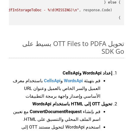
else
} 
PutPdfInStorageToDoc - %!d(MISSING)\n"
    fmt.Printf(
}

تحويل OTT Files to PDFA بسيط على
SDK Go
إعداد WordsApi وCellsApi
قم بتهيئة
WordsApi
و
CellsApi
باستخدام معرف
العميل والسر الخاص بالعميل وعنوان URL
الأساسي وإصدار واجهة برمجة التطبيقات
تحويل OTT إلى HTML باستخدام WordsApi
قم بإنشاء
ConvertDocumentRequest
مع تعيين
اسم الملف المحلي والتنسيق على HTML.
استخدم WordsApi لتحويل مستند OTT إلى