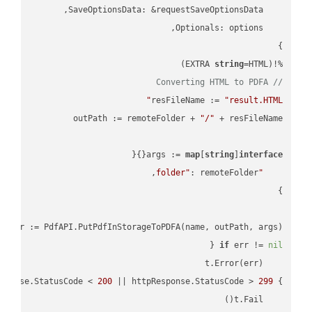
string
=HTML)

%!(EXTRA 
// Converting HTML to PDFA
resFileName := 
"result.HTML"
outPath := remoteFolder + 
"/"
args := 
map
[
string
]
interface
"folder"
, err := PdfAPI.PutPdfInStorageToPDFA(name, outPath, args)

if
 err != 
nil
sponse.StatusCode < 
200
 || httpResponse.StatusCode > 
299
} 