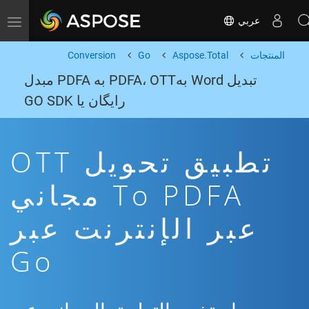
عربي
Toggle navigation
المنتجات
Aspose.Total
Go
Conversion
تبدیل Word بهPDFA، OTT به PDFA مبدل
رایگان یا GO SDK
تطبيق تحويل OTT
To PDFA مجاني
عبر الإنترنت عبر
Go