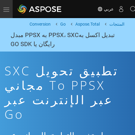
عربي
Toggle navigation
المنتجات
Aspose.Total
Go
Conversion
تبدیل اکسل بهPPSX، SXC به PPSX مبدل
رایگان یا GO SDK
تطبيق تحويل SXC
To PPSX مجاني
عبر الإنترنت عبر
Go