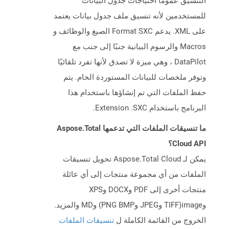
التنسيق عمومًا احتياجات جدول البيانات
للمستخدمين لأنه تنسيق ملف جدول بيانات يعتمد
على XML. يدعم Format SXC الصيغ والوظائف و
Macros والرسوم البيانية جنبًا إلى جنب مع
DataPilot ، وهي ميزة لا تصدق لأنها تفرد تلقائيًا
وتوفر ملخصات للبيانات المستوردة الخام. يتم
حفظ الملفات التي تم إنشاؤها باستخدام هذا
البرنامج باستخدام Extension .SXC.
ما تنسيقات الملفات التي تدعمها Aspose.Total
Cloud API؟
يمكن لـ Aspose.Total Cloud تحويل تنسيقات
الملفات من أي مجموعة منتجات إلى أي عائلة
منتجات أخرى إلى PDF وDOCX وXPS
وimage(TIFF وJPEG وPNG BMP) وMD والمزيد.
الخروج من القائمة الكاملة ل
تنسيقات الملفات