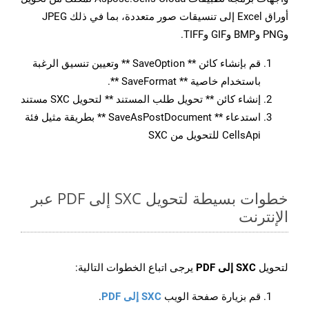
أوراق Excel إلى تنسيقات صور متعددة، بما في ذلك JPEG
وPNG وBMP وGIF وTIFF.
قم بإنشاء كائن ** SaveOption ** وتعيين تنسيق الرغبة
باستخدام خاصية ** SaveFormat **.
إنشاء كائن ** تحويل طلب المستند ** لتحويل SXC مستند
استدعاء ** SaveAsPostDocument ** بطريقة مثيل فئة
CellsApi للتحويل من SXC
خطوات بسيطة لتحويل SXC إلى PDF عبر
الإنترنت
لتحويل
SXC إلى PDF
يرجى اتباع الخطوات التالية:
قم بزيارة صفحة الويب
SXC إلى PDF
.