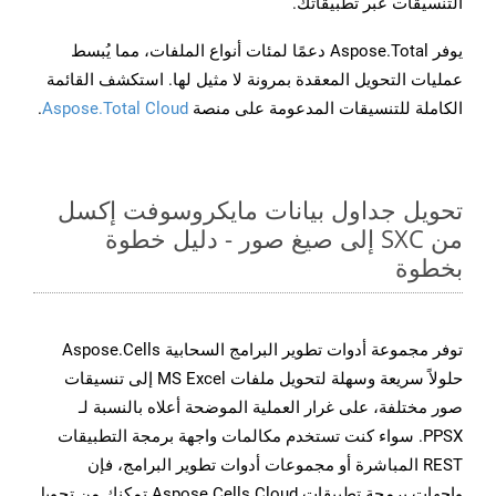
التنسيقات عبر تطبيقاتك.
يوفر Aspose.Total دعمًا لمئات أنواع الملفات، مما يُبسط
عمليات التحويل المعقدة بمرونة لا مثيل لها. استكشف القائمة
الكاملة للتنسيقات المدعومة على منصة
Aspose.Total Cloud
.
تحويل جداول بيانات مايكروسوفت إكسل
من SXC إلى صيغ صور - دليل خطوة
بخطوة
توفر مجموعة أدوات تطوير البرامج السحابية Aspose.Cells
حلولاً سريعة وسهلة لتحويل ملفات MS Excel إلى تنسيقات
صور مختلفة، على غرار العملية الموضحة أعلاه بالنسبة لـ
PPSX. سواء كنت تستخدم مكالمات واجهة برمجة التطبيقات
REST المباشرة أو مجموعات أدوات تطوير البرامج، فإن
واجهات برمجة تطبيقات Aspose.Cells Cloud تمكنك من تحويل