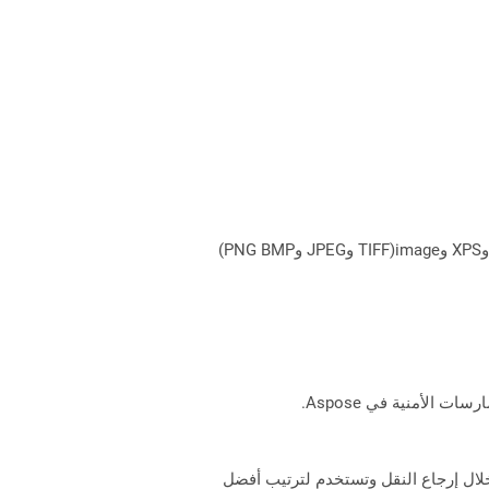
يمكن لـ Aspose.Total Cloud تحويل تنسيقات الملفات من أي مجموعة منتجات إلى أي عائلة منتجات أخرى إلى PDF وDOCX وXPS وimage(TIFF وJPEG وPNG BMP)
 من خلال إرجاع النقل وتستخدم لترتيب أفضل