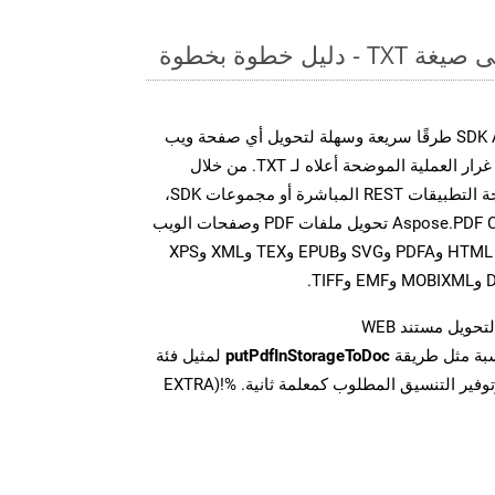
يل خطوة بخطوة
توفر مجموعة SDK Aspose.PDF Cloud طرقًا سريعة وسهلة لتحويل أي صفحة ويب
إلى تنسيقات ملفات مختلفة، على غرار العملية الموضحة أعلاه لـ TXT. من خلال
الاستفادة من مكالمات واجهة برمجة التطبيقات REST المباشرة أو مجموعات SDK،
تتيح واجهات برمجة تطبيقات Aspose.PDF Cloud تحويل ملفات PDF وصفحات الويب
إلى تنسيقات متعددة، بما في ذلك HTML وPDFA وSVG وEPUB وTEX وXML وXPS
تحويل مستند WEB
سبة مثل طريقة
putPdfInStorageToDoc
لمثيل فئة
PDFApi للتحويل من WEB وتوفير التنسيق المطلوب كمعلمة ثانية. %!(EXTRA