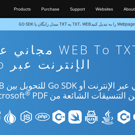
Products
Purchase
Support
Websites
About
Webpage را به تبدیل کنیدTXT، WEB به TXT مبدل رایگان یا GO SDK
تطبيق تحويل WEB To TXT مجا
الإنترنت عبر Go
استخدم التطبيق 
®
PDF.