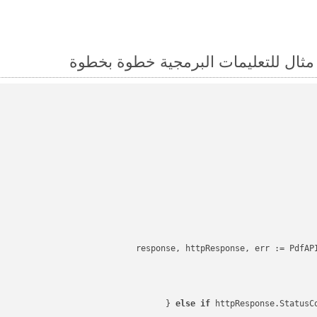
response, httpResponse, err := PdfAPI
else
if
 httpResponse.StatusC