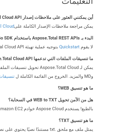
التعليمات
أين يمكنني العثور على ملاحظات إصدار Aspose.Total Cloud API لـ Go؟
يمكن مراجعة ملاحظات الإصدار الكاملة على
tal Cloud
البدء بـ Aspose.Total REST APIs باستخدام Go SDK: دليل المبتدئين
لا يقوم
Quickstart
بتوجيه عملية تهيئة Aspose.Total Cloud API فحسب، بل يساعد أيضًا في تثبيت المكتبات المطلوبة.
ما تنسيقات الملفات التي تدعمها Aspose.Total Cloud API؟
وMD والمزيد. الخروج من القائمة الكاملة ل
تنسيقات
ما هو تنسيق WEB؟
هل من الآمن تحويل WEB to TXT في السحابة؟
بالطبع! يستخدم Aspose Cloud خوادم Amazon EC2 السحابية التي تضمن أمان الخدمة ومرونتها. يرجى قراءة المزيد عن الممارسات الأمنية في Aspose.
ما هو تنسيق TXT؟
يمثل ملف مع ملحق .txt مستندً