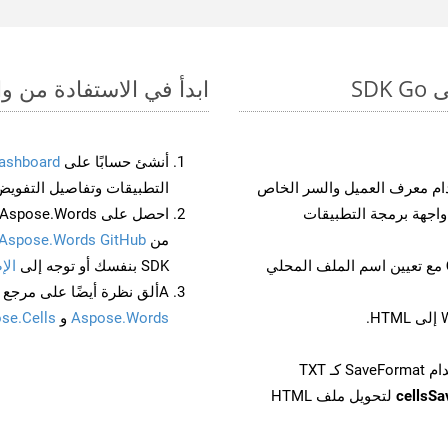
ابدأ في الاستفادة من واجهات برمجة الت
أنشئ حسابًا على
ashboard
م معرف العميل والسر الخاص
التطبيقات وتفاصيل التفويض
من
Aspose.Words GitHub
مع تعيين اسم الملف المحلي
SDK بنفسك أو توجه إلى
الإ
Aألق نظرة أيضًا على مرجع واجهة برمجة التطبيقات المستند إلى Swagger لـ
Aspose.Words
و
se.Cells
cellsS
لتحويل ملف HTML