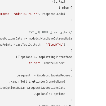
else
} 
eToDoc - %!d(MISSING)\n"
    fmt.Printf(
// جاري تحويل HTML إلى TXT
"file.HTML"
    FileName: ToStringPointer(baseTestOutPath + 
options := 
map
[
string
]
interface
"folder"