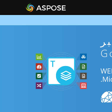
ني عبر
المجاني عبر الإنترنت أو Go SDK للتحويل بين WEB