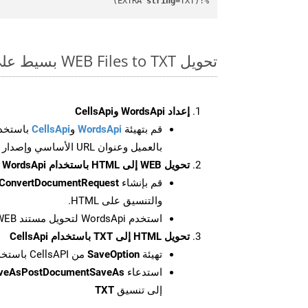
string
=TXT)
%!(EXTRA 
تحويل WEB Files to TXT بسيط على SDK Go
إعداد WordsApi وCellsApi
قم بتهيئة
WordsApi
و
CellsApi
باستخدا
بالعميل وعنوان URL الأساسي وإصدار واجهة برمجة التطبيقات
تحويل WEB إلى HTML باستخدام WordsApi
قم بإنشاء
ConvertDocumentRequest
والتنسيق على HTML.
استخدم WordsApi لتحويل مستند WEB إلى HTML.
تحويل HTML إلى TXT باستخدام CellsApi
تهيئة
SaveOption
من CellsAPI باستخدام SaveFormat كـ TXT
استدعاء
aveAsPostDocumentSaveAs
إلى تنسيق
TXT