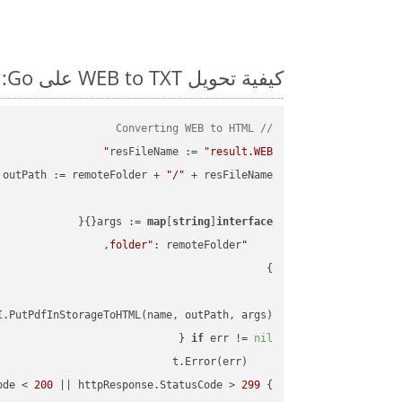
كيفية تحويل WEB to TXT على Go: مثال للتعليمات البرمجية خطوة بخطوة
// Converting WEB to HTML
resFileName := 
"result.WEB"
outPath := remoteFolder + 
"/"
args := 
map
[
string
]
interface
"folder"
.PutPdfInStorageToHTML(name, outPath, args)

if
 err != 
nil
ode < 
200
 || httpResponse.StatusCode > 
299
} 