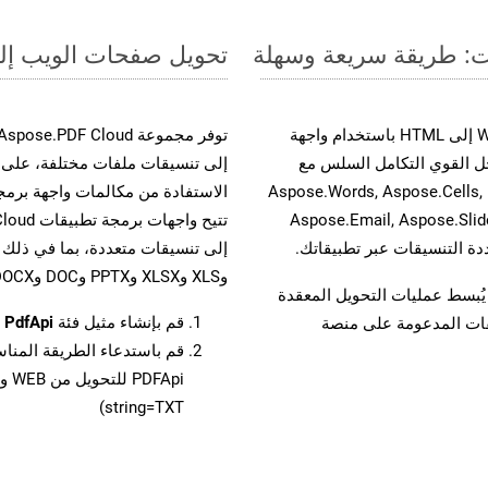
تحويل صفحات الويب إلى صيغة TXT - دل
حسّن سير عمل تحويل مستنداتك بتحويل ملفات WEB إلى HTML باستخدام واجهة
وية. يدعم هذا الحل القوي التكامل السلس مع
واجهات برمجة تطبيقات Aspose.Total الأخرى، مثل Aspose.Words, Aspose.Cells,
Aspose.Email, Aspose.Slid
وXLS وXLSX وPPTX وDOC وDOCX وMOBIXML وEMF وTIFF.
لفات، مما يُبسط عمليات التحويل المعقدة
قم بإنشاء مثيل فئة
PdfApi
ل
يقات المدعومة على منصة
قم باستدعاء الطريقة المنا
string=TXT)