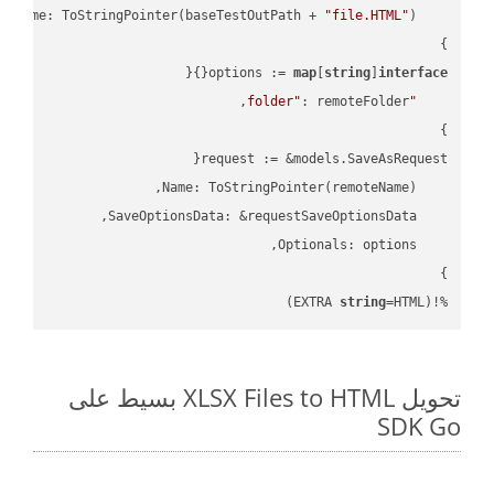
"file.HTML"
    FileName: ToStringPointer(baseTestOutPath + 
options := 
map
[
string
]
interface
"folder"
string
=HTML)
%!(EXTRA 
تحويل XLSX Files to HTML بسيط على
SDK Go