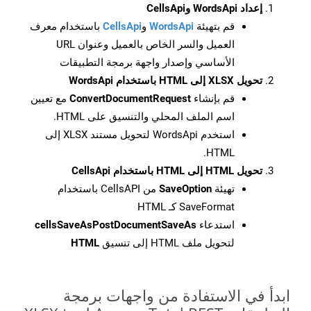
إعداد WordsApi وCellsApi
قم بتهيئة
WordsApi
و
CellsApi
باستخدام معرف
العميل والسر الخاص بالعميل وعنوان URL
الأساسي وإصدار واجهة برمجة التطبيقات
تحويل XLSX إلى HTML باستخدام WordsApi
قم بإنشاء
ConvertDocumentRequest
مع تعيين
اسم الملف المحلي والتنسيق على HTML.
استخدم WordsApi لتحويل مستند XLSX إلى
HTML.
تحويل HTML إلى HTML باستخدام CellsApi
تهيئة
SaveOption
من CellsAPI باستخدام
SaveFormat كـ HTML
استدعاء
cellsSaveAsPostDocumentSaveAs
لتحويل ملف HTML إلى تنسيق
HTML
ابدأ في الاستفادة من واجهات برمجة