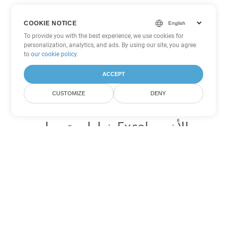
COOKIE NOTICE
To provide you with the best experience, we use cookies for
personalization, analytics, and ads. By using our site, you agree
to
our cookie policy
.
ACCEPT
CUSTOMIZE
DENY
خيارات تحويل Excel الأخرى
تحويل XLSX إلى DOC
DOC:
Microsoft Word Binary Format
تحويل XLSX إلى DOT
DOT:
Microsoft Word Template Files