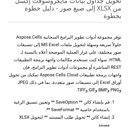
تحويل جداول بيانات مايكروسوفت إكسل
من XLSX إلى صيغ صور - دليل خطوة
بخطوة
توفر مجموعة أدوات تطوير البرامج السحابية Aspose.Cells
حلولاً سريعة وسهلة لتحويل ملفات MS Excel إلى تنسيقات
صور مختلفة، على غرار العملية الموضحة أعلاه بالنسبة لـ
HTML. سواء كنت تستخدم مكالمات واجهة برمجة التطبيقات
REST المباشرة أو مجموعات أدوات تطوير البرامج، فإن
واجهات برمجة تطبيقات Aspose.Cells Cloud تمكنك من تحويل
أوراق Excel إلى تنسيقات صور متعددة، بما في ذلك JPEG
وPNG وBMP وGIF وTIFF.
قم بإنشاء كائن ** SaveOption ** وتعيين تنسيق الرغبة
باستخدام خاصية ** SaveFormat **.
إنشاء كائن ** تحويل طلب المستند ** لتحويل XLSX
مستند