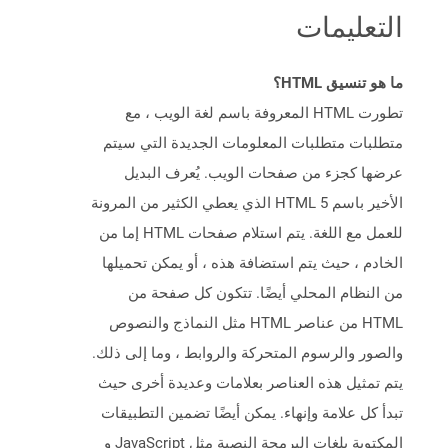
التعليمات
ما هو تنسيق HTML؟
تطورت HTML المعروفة باسم لغة الويب ، مع
متطلبات متطلبات المعلومات الجديدة التي سيتم
عرضها كجزء من صفحات الويب. يُعرف البديل
الأخير باسم HTML 5 الذي يعطي الكثير من المرونة
للعمل مع اللغة. يتم استلام صفحات HTML إما من
الخادم ، حيث يتم استضافة هذه ، أو يمكن تحميلها
من النظام المحلي أيضًا. تتكون كل صفحة من
HTML من عناصر HTML مثل النماذج والنصوص
والصور والرسوم المتحركة والروابط ، وما إلى ذلك.
يتم تمثيل هذه العناصر بعلامات وعديدة أخرى حيث
تبدأ كل علامة وإنهاء. يمكن أيضًا تضمين التطبيقات
المكتوبة بلغات البرمجة النصية مثل JavaScript و