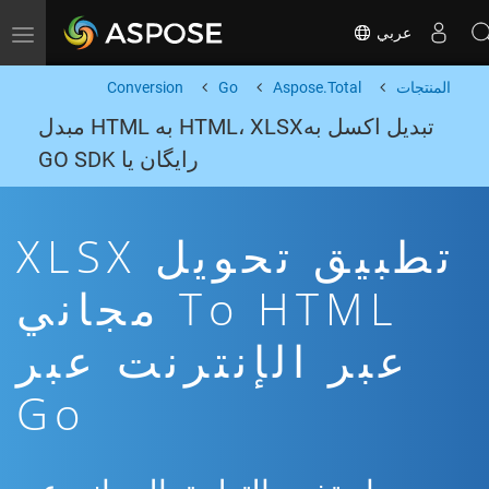
عربي
Toggle navigation
المنتجات
Aspose.Total
Go
Conversion
تبدیل اکسل بهHTML، XLSX به HTML مبدل
رایگان یا GO SDK
تطبيق تحويل XLSX
To HTML مجاني
عبر الإنترنت عبر
Go