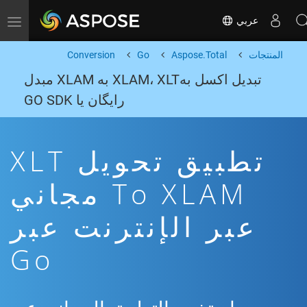
عربي
Toggle navigation
المنتجات
Aspose.Total
Go
Conversion
تبدیل اکسل بهXLAM، XLT به XLAM مبدل
رایگان یا GO SDK
تطبيق تحويل XLT
To XLAM مجاني
عبر الإنترنت عبر
Go