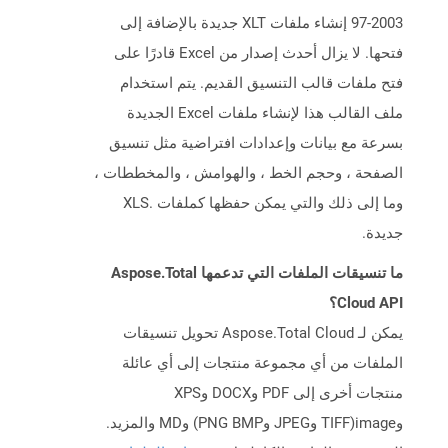
97-2003 إنشاء ملفات XLT جديدة بالإضافة إلى
فتحها. لا يزال أحدث إصدار من Excel قادرًا على
فتح ملفات قالب التنسيق القديم. يتم استخدام
ملف القالب هذا لإنشاء ملفات Excel الجديدة
بسرعة مع بيانات وإعدادات افتراضية مثل تنسيق
الصفحة ، وحجم الخط ، والهوامش ، والمخططات ،
وما إلى ذلك والتي يمكن حفظها كملفات .XLS
جديدة.
ما تنسيقات الملفات التي تدعمها Aspose.Total
Cloud API؟
يمكن لـ Aspose.Total Cloud تحويل تنسيقات
الملفات من أي مجموعة منتجات إلى أي عائلة
منتجات أخرى إلى PDF وDOCX وXPS
وimage(TIFF وJPEG وPNG BMP) وMD والمزيد.