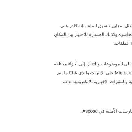
تمتثل لمعايير تنسيق الملف. إنه قادر على
اسرة وكذلك الخسارة للاختيار بين المكان
 الملفات.
موعة من صفحات HTML. يوفر فهرسًا للوصول السريع إلى الموضوعات والتنقل إلى أجزاء مختلفة
من وثيقة المساعدة. يمكن البحث في ملف CHM عن المحتويات عبر خيار البحث المقدم. CHM هو تنسيق ملف Microsoft Proprietary على الإنترنت والذي غالبًا ما يتم
 والنشرات الإخبارية الإلكترونية. تدعم