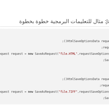
HtmlSaveOptionsData requ
req
equest request = 
new
 SaveAsRequest(
"file.HTML"
,requestSaveOption
HtmlSaveOptionsData requ
requ
equest request = 
new
 SaveAsRequest(
"file.TIFF"
,requestSaveOption
Sa