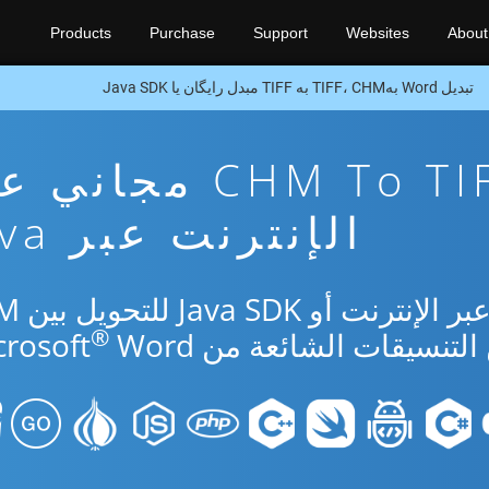
Products
Purchase
Support
Websites
About
تبدیل Word بهTIFF، CHM به TIFF مبدل رایگان یا Java SDK
تطبيق تحويل CHM To TIFF مجا
الإنترنت عبر Java
استخدم التطبيق الم
®
Word.