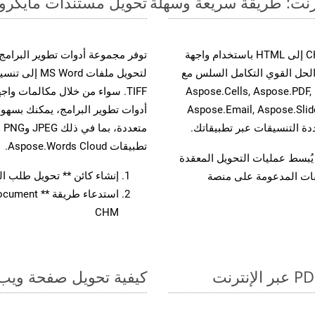
تحويل مستندات مايكروسوفت وورد من CHM إ
حسّن سير عمل تحويل مستنداتك بتحويل ملفات CHM إلى HTML باستخدام واجهة
A القوية. يدعم هذا الحل القوي التكامل السلس مع
لتحويل ملفات 
واجهات برمجة تطبيقات Aspose.Total الأخرى، مثل Aspose.Cells, Aspose.PDF,
Aspose.Email, Aspose.Slid
تطبيقات Aspose.Words Cloud.
لفات، مما يُبسط عمليات التحويل المعقدة
إنشاء كائن ** تحويل طلب المستند 
يقات المدعومة على منصة
CHM
كيفية تحويل صفحة ويب إل