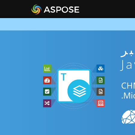
ني عبر
جاني عبر الإنترنت أو Java SDK للتحويل بين CHM