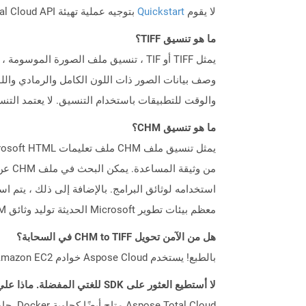
لا يقوم
Quickstart
بتوجيه عملية تهيئة Aspose.Total Cloud API فحسب، بل يساعد أيضًا في تثبيت المكتبات المطلوبة.
ما هو تنسيق TIFF؟
يمثل TIFF أو TIF ، تنسيق ملف الصورة
وصف بيانات الصور ذات اللون الكامل والرمادي وال
والوقت للتطبيقات باستخدام التنسيق. لا يعتمد التنس
ما هو تنسيق CHM؟
استخدامه لوثائق البرامج. بالإضافة إلى ذلك ، يتم اس
معظم بيئات تطوير Microsoft الحديثة توليد وثائق CHM من المعلومات المتاحة في التطبيق.
هل من الآمن تحويل CHM to TIFF في السحابة؟
بالطبع! يستخدم Aspose Cloud خوادم Amazon EC2 السحابية التي تضمن أمان الخدمة ومرونتها. يرجى قراءة المزيد عن الممارسات الأمنية في Aspose.
لا أستطيع العثور على SDK للغتي المفضلة. ماذا علي أن أفعل؟
Aspose.Total Cloud متاح أيضًا كحاوية Docker. حاول استخدامه مع cURL في حالة عدم توفر SDK المطلوب بعد.