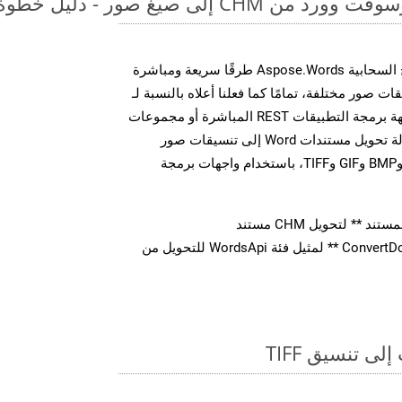
لى صيغ صور - دليل خطوة بخطوة
توفر مجموعة أدوات تطوير البرامج السحابية Aspose.Words طرقًا سريعة ومباشرة
MS Word إلى تنسيقات صور مختلفة، تمامًا كما فعلنا أعلاه بالنسبة لـ
TIFF. سواء من خلال مكالمات واجهة برمجة التطبيقات REST المباشرة أو مجموعات
أدوات تطوير البرامج، يمكنك بسهولة تحويل مستندات Word إلى تنسيقات صور
متعددة، بما في ذلك JPEG وPNG وBMP وGIF وTIFF، باستخدام واجهات برمجة
** لتحويل CHM مستند
استدعاء طريقة ** ConvertDocument ** لمثيل فئة WordsApi للتحويل من
ى تنسيق TIFF