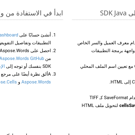
ابدأ في الاستفادة من واجهات برمجة الت
أنشئ حسابًا على
ashboard
م معرف العميل والسر الخاص
التطبيقات وتفاصيل التفويض
من
Aspose.Words GitHub
مع تعيين اسم الملف المحلي
SDK بنفسك أو توجه إلى
الإ
Aألق نظرة أيضًا على مرجع واجهة برمجة التطبيقات المستند إلى Swagger لـ
Aspose.Words
و
se.Cells
cellsS
لتحويل ملف HTML