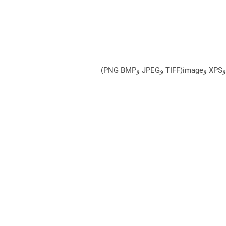
يمكن لـ Aspose.Total Cloud تحويل تنسيقات الملفات من أي مجموعة منتجات إلى أي عائلة منتجات أخرى إلى PDF وDOCX وXPS وimage(TIFF وJPEG وPNG BMP)