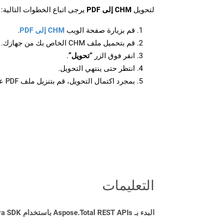
لتحويل
CHM إلى PDF
يرجى اتباع الخطوات التالية:
قم بزيارة صفحة الويب
CHM إلى PDF
.
قم بتحميل ملف CHM الخاص بك من جهازك.
انقر فوق الزر
“تحويل”
.
انتظر حتى ينتهي التحويل.
بمجرد اكتمال التحويل، قم بتنزيل ملف PDF على جهازك.
التعليمات
البدء بـ Aspose.Total REST APIs باستخدام Java SDK: دليل المبتدئين