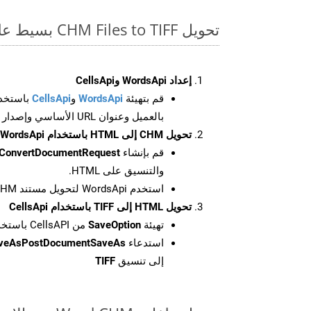
تحويل CHM Files to TIFF بسيط على SDK Java
إعداد WordsApi وCellsApi
قم بتهيئة
WordsApi
و
CellsApi
باستخدا
بالعميل وعنوان URL الأساسي وإصدار واجهة برمجة التطبيقات
تحويل CHM إلى HTML باستخدام WordsApi
قم بإنشاء
ConvertDocumentRequest
والتنسيق على HTML.
استخدم WordsApi لتحويل مستند CHM إلى HTML.
تحويل HTML إلى TIFF باستخدام CellsApi
تهيئة
SaveOption
من CellsAPI باستخدام SaveFormat كـ TIFF
استدعاء
aveAsPostDocumentSaveAs
إلى تنسيق
TIFF