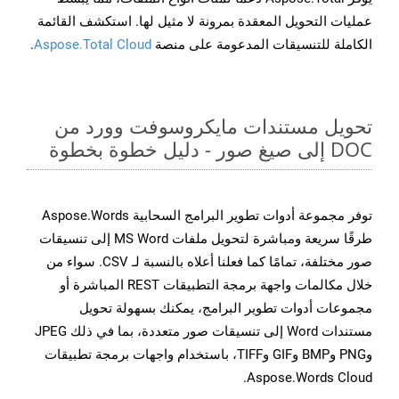
عمليات التحويل المعقدة بمرونة لا مثيل لها. استكشف القائمة
الكاملة للتنسيقات المدعومة على منصة
Aspose.Total Cloud
.
تحويل مستندات مايكروسوفت وورد من
DOC إلى صيغ صور - دليل خطوة بخطوة
توفر مجموعة أدوات تطوير البرامج السحابية Aspose.Words
طرقًا سريعة ومباشرة لتحويل ملفات MS Word إلى تنسيقات
صور مختلفة، تمامًا كما فعلنا أعلاه بالنسبة لـ CSV. سواء من
خلال مكالمات واجهة برمجة التطبيقات REST المباشرة أو
مجموعات أدوات تطوير البرامج، يمكنك بسهولة تحويل
مستندات Word إلى تنسيقات صور متعددة، بما في ذلك JPEG
وPNG وBMP وGIF وTIFF، باستخدام واجهات برمجة تطبيقات
Aspose.Words Cloud.