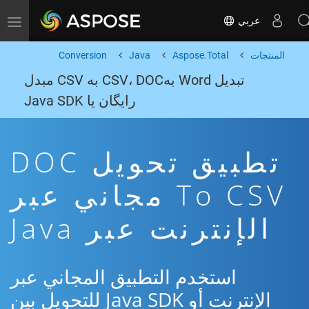
عربي
Toggle navigation
المنتجات
Aspose.Total
Java
Conversion
تبدیل Word بهCSV، DOC به CSV مبدل
رایگان یا Java SDK
تطبيق تحويل DOC
To CSV مجاني عبر
الإنترنت عبر Java
استخدم التطبيق المجاني عبر
الإنترنت أو Java SDK للتحويل بين