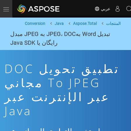
عربي
Toggle navigation
المنتجات
Aspose.Total
Java
Conversion
تبدیل Word بهJPEG، DOC به JPEG مبدل
رایگان یا Java SDK
تطبيق تحويل DOC
To JPEG مجاني
عبر الإنترنت عبر
Java