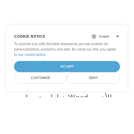
COOKIE NOTICE
To provide you with the best experience, we use cookies for
personalization, analytics, and ads. By using our site, you agree
to
our cookie policy
.
ACCEPT
CUSTOMIZE
DENY
خيارات تحويل Word الأخرى
تحويل DOC إلى DOT
DOT:
Microsoft Word Template Files