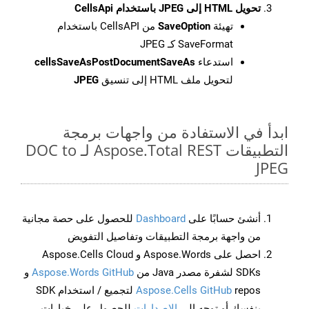
تحويل HTML إلى JPEG باستخدام CellsApi
تهيئة
SaveOption
من CellsAPI باستخدام
SaveFormat كـ JPEG
استدعاء
cellsSaveAsPostDocumentSaveAs
لتحويل ملف HTML إلى تنسيق
JPEG
ابدأ في الاستفادة من واجهات برمجة
التطبيقات Aspose.Total REST لـ DOC to
JPEG
أنشئ حسابًا على
Dashboard
للحصول على حصة مجانية
من واجهة برمجة التطبيقات وتفاصيل التفويض
احصل على Aspose.Words و Aspose.Cells Cloud
SDKs لشفرة مصدر Java من
Aspose.Words GitHub
و
Aspose.Cells GitHub
repos لتجميع / استخدام SDK
بنفسك أو توجه إلى
الإصدارات
للحصول على خيارات