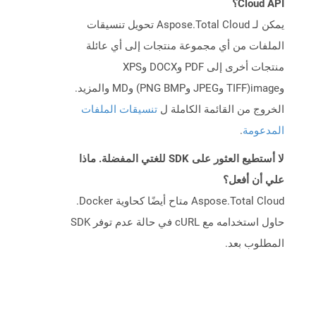
Cloud API؟
يمكن لـ Aspose.Total Cloud تحويل تنسيقات
الملفات من أي مجموعة منتجات إلى أي عائلة
منتجات أخرى إلى PDF وDOCX وXPS
وimage(TIFF وJPEG وPNG BMP) وMD والمزيد.
الخروج من القائمة الكاملة ل
تنسيقات الملفات
المدعومة
.
لا أستطيع العثور على SDK للغتي المفضلة. ماذا
علي أن أفعل؟
Aspose.Total Cloud متاح أيضًا كحاوية Docker.
حاول استخدامه مع cURL في حالة عدم توفر SDK
المطلوب بعد.