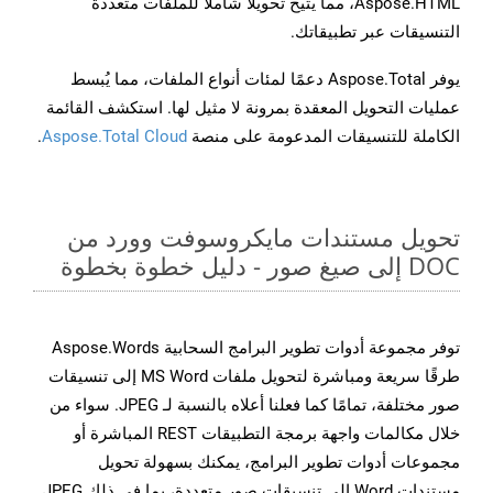
Aspose.HTML، مما يتيح تحويلًا شاملًا للملفات متعددة
التنسيقات عبر تطبيقاتك.
يوفر Aspose.Total دعمًا لمئات أنواع الملفات، مما يُبسط
عمليات التحويل المعقدة بمرونة لا مثيل لها. استكشف القائمة
الكاملة للتنسيقات المدعومة على منصة
Aspose.Total Cloud
.
تحويل مستندات مايكروسوفت وورد من
DOC إلى صيغ صور - دليل خطوة بخطوة
توفر مجموعة أدوات تطوير البرامج السحابية Aspose.Words
طرقًا سريعة ومباشرة لتحويل ملفات MS Word إلى تنسيقات
صور مختلفة، تمامًا كما فعلنا أعلاه بالنسبة لـ JPEG. سواء من
خلال مكالمات واجهة برمجة التطبيقات REST المباشرة أو
مجموعات أدوات تطوير البرامج، يمكنك بسهولة تحويل
مستندات Word إلى تنسيقات صور متعددة، بما في ذلك JPEG