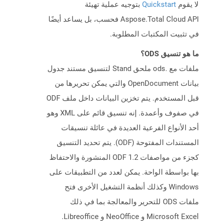
لا يقوم
Quickstart
بتوجيه عملية تهيئة
Aspose.Total Cloud API فحسب، بل يساعد أيضًا
في تثبيت المكتبات المطلوبة.
ما هو تنسيق ODS؟
ملفات مع .ods ملحق Stand لتنسيق مستند جدول
بيانات OpenDocument والتي يمكن تحريرها من
قبل المستخدم. يتم تخزين البيانات داخل ملف ODF
في صفوف وأعمدة. إنه تنسيق قائم على XML وهو
أحد الأنواع الفرعية العديدة في عائلة تنسيقات
المستندات المفتوحة (ODF). يتم تحديد التنسيق
كجزء من مواصفات ODF 1.2 المنشورة والاحتفاظ
بها بواسطة الواحة. يمكن لعدد من التطبيقات على
Windows وكذلك أنظمة التشغيل الأخرى فتح
ملفات ODS للتحرير والمعالجة بما في ذلك
Microsoft Excel و NeoOffice و Libreoffice.