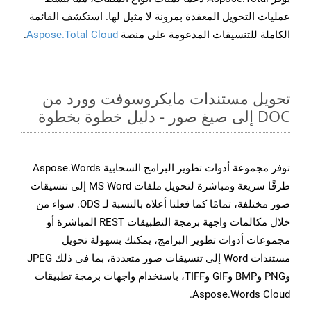
عمليات التحويل المعقدة بمرونة لا مثيل لها. استكشف القائمة
الكاملة للتنسيقات المدعومة على منصة
Aspose.Total Cloud
.
تحويل مستندات مايكروسوفت وورد من
DOC إلى صيغ صور - دليل خطوة بخطوة
توفر مجموعة أدوات تطوير البرامج السحابية Aspose.Words
طرقًا سريعة ومباشرة لتحويل ملفات MS Word إلى تنسيقات
صور مختلفة، تمامًا كما فعلنا أعلاه بالنسبة لـ ODS. سواء من
خلال مكالمات واجهة برمجة التطبيقات REST المباشرة أو
مجموعات أدوات تطوير البرامج، يمكنك بسهولة تحويل
مستندات Word إلى تنسيقات صور متعددة، بما في ذلك JPEG
وPNG وBMP وGIF وTIFF، باستخدام واجهات برمجة تطبيقات
Aspose.Words Cloud.