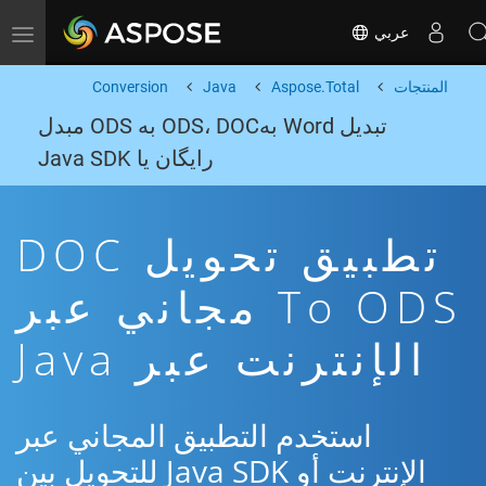
عربي
Toggle navigation
المنتجات
Aspose.Total
Java
Conversion
تبدیل Word بهODS، DOC به ODS مبدل
رایگان یا Java SDK
تطبيق تحويل DOC
To ODS مجاني عبر
الإنترنت عبر Java
استخدم التطبيق المجاني عبر
الإنترنت أو Java SDK للتحويل بين