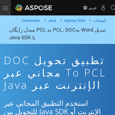
عربي
Toggle navigation
المنتجات
Aspose.Total
Java
Conversion
تبدیل Word بهPCL، DOC به PCL مبدل رایگان
یا Java SDK
تطبيق تحويل DOC
To PCL مجاني عبر
الإنترنت عبر Java
استخدم التطبيق المجاني عبر
الإنترنت أو Java SDK للتحويل بين