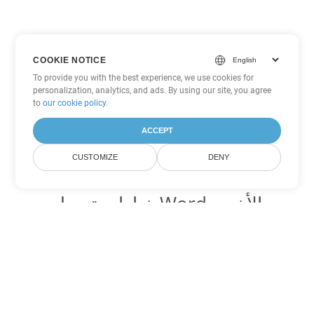
COOKIE NOTICE
To provide you with the best experience, we use cookies for
personalization, analytics, and ads. By using our site, you agree
to
our cookie policy
.
ACCEPT
CUSTOMIZE
DENY
خيارات تحويل Word الأخرى
تحويل DOC إلى DOT
DOT:
Microsoft Word Template Files
تحويل DOC إلى DOCX