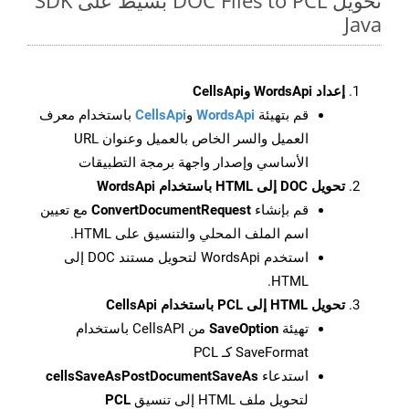
تحويل DOC Files to PCL بسيط على SDK
Java
إعداد WordsApi وCellsApi
قم بتهيئة
WordsApi
و
CellsApi
باستخدام معرف
العميل والسر الخاص بالعميل وعنوان URL
الأساسي وإصدار واجهة برمجة التطبيقات
تحويل DOC إلى HTML باستخدام WordsApi
قم بإنشاء
ConvertDocumentRequest
مع تعيين
اسم الملف المحلي والتنسيق على HTML.
استخدم WordsApi لتحويل مستند DOC إلى
HTML.
تحويل HTML إلى PCL باستخدام CellsApi
تهيئة
SaveOption
من CellsAPI باستخدام
SaveFormat كـ PCL
استدعاء
cellsSaveAsPostDocumentSaveAs
لتحويل ملف HTML إلى تنسيق
PCL