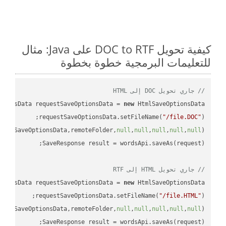
كيفية تحويل DOC to RTF على Java: مثال
للتعليمات البرمجية خطوة بخطوة
// جاري تحويل DOC إلى HTML
tionsData requestSaveOptionsData = 
new
requestSaveOptionsData.setFileName(
"/file.DOC"
uestSaveOptionsData,remoteFolder,
null
,
null
,
null
,
null
,
null
// جاري تحويل HTML إلى RTF
tionsData requestSaveOptionsData = 
new
requestSaveOptionsData.setFileName(
"/file.HTML"
uestSaveOptionsData,remoteFolder,
null
,
null
,
null
,
null
,
null
SaveResponse result = wordsApi.saveAs(request);
