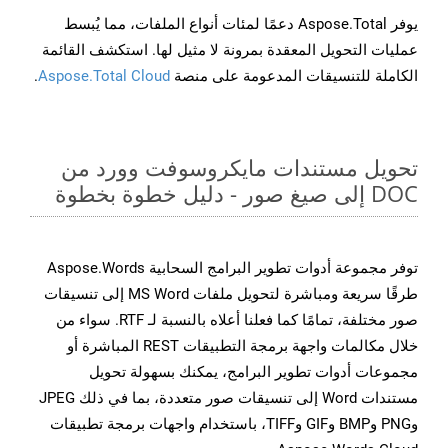
يوفر Aspose.Total دعمًا لمئات أنواع الملفات، مما يُبسط
عمليات التحويل المعقدة بمرونة لا مثيل لها. استكشف القائمة
الكاملة للتنسيقات المدعومة على منصة
Aspose.Total Cloud
.
تحويل مستندات مايكروسوفت وورد من
DOC إلى صيغ صور - دليل خطوة بخطوة
توفر مجموعة أدوات تطوير البرامج السحابية Aspose.Words
طرقًا سريعة ومباشرة لتحويل ملفات MS Word إلى تنسيقات
صور مختلفة، تمامًا كما فعلنا أعلاه بالنسبة لـ RTF. سواء من
خلال مكالمات واجهة برمجة التطبيقات REST المباشرة أو
مجموعات أدوات تطوير البرامج، يمكنك بسهولة تحويل
مستندات Word إلى تنسيقات صور متعددة، بما في ذلك JPEG
وPNG وBMP وGIF وTIFF، باستخدام واجهات برمجة تطبيقات