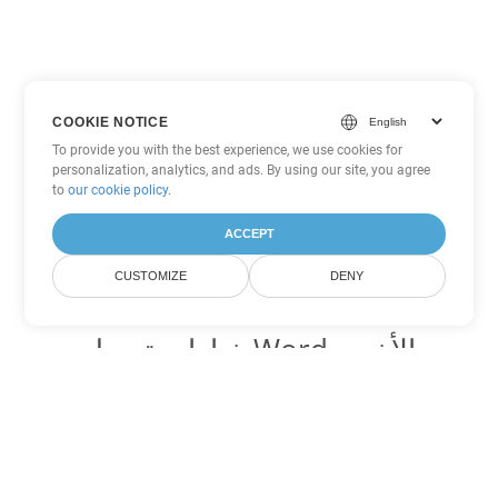
COOKIE NOTICE
To provide you with the best experience, we use cookies for
personalization, analytics, and ads. By using our site, you agree
to
our cookie policy
.
ACCEPT
CUSTOMIZE
DENY
خيارات تحويل Word الأخرى
تحويل DOC إلى DOT
DOT:
Microsoft Word Template Files
تحويل DOC إلى DOCX