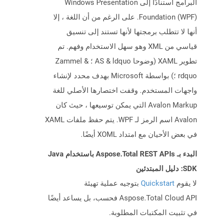
البرامج استنادًا إلى Windows Presentation
Foundation (WPF). على الرغم من أن اللغة ، إلا
أنها لا تتطلب برمجتها لأنها تستند إلى تنسيق
قياسي من XML وهو سهل الاستخدام وفهم. تم
تطوير XAML (وضوحا AS & ldquo ؛ Zammel &
rdquo ؛) بواسطة Microsoft بهدف محدد لإنشاء
واجهات المستخدم. وقفت اختصارها الأصلي للغة
Avalon Markup التي يمكن توسيعها ، حيث كان
Avalon اسم الرمز لـ WPF. يتم حفظ ملفات XAML
في بعض الأحيان مع امتداد XOML أيضًا.
البدء بـ Aspose.Total REST APIs باستخدام Java
SDK: دليل المبتدئين
لا يقوم
Quickstart
بتوجيه عملية تهيئة
Aspose.Total Cloud API فحسب، بل يساعد أيضًا
في تثبيت المكتبات المطلوبة.