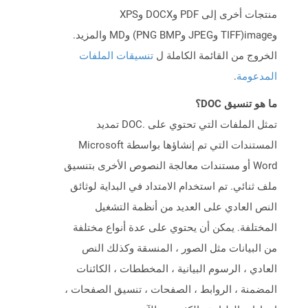
منتجات أخرى إلى PDF وDOCX وXPS
وimage(TIFF وJPEG وPNG BMP) وMD والمزيد.
الخروج من القائمة الكاملة ل
تنسيقات الملفات
المدعومة
.
ما هو تنسيق DOC؟
تمثل الملفات التي تحتوي على .DOC تمديد
المستندات التي تم إنشاؤها بواسطة Microsoft
Word أو مستندات معالجة النصوص الأخرى بتنسيق
ملف ثنائي. تم استخدام الامتداد في البداية لوثائق
النص العادي على العديد من أنظمة التشغيل
المختلفة. يمكن أن يحتوي على عدة أنواع مختلفة
من البيانات مثل الصور ، المنسقة وكذلك النص
العادي ، الرسوم البيانية ، المخططات ، الكائنات
المضمنة ، الروابط ، الصفحات ، تنسيق الصفحات ،