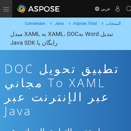
عربي
Toggle navigation
المنتجات
Aspose.Total
Java
Conversion
تبدیل Word بهXAML، DOC به XAML مبدل
رایگان یا Java SDK
تطبيق تحويل DOC
To XAML مجاني
عبر الإنترنت عبر
Java