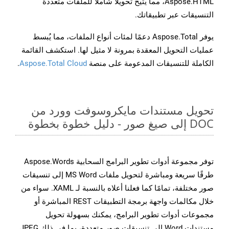
Aspose.HTML، مما يتيح تحويلًا شاملًا للملفات متعددة
التنسيقات عبر تطبيقاتك.
يوفر Aspose.Total دعمًا لمئات أنواع الملفات، مما يُبسط
عمليات التحويل المعقدة بمرونة لا مثيل لها. استكشف القائمة
الكاملة للتنسيقات المدعومة على منصة
Aspose.Total Cloud
.
تحويل مستندات مايكروسوفت وورد من
DOC إلى صيغ صور - دليل خطوة بخطوة
توفر مجموعة أدوات تطوير البرامج السحابية Aspose.Words
طرقًا سريعة ومباشرة لتحويل ملفات MS Word إلى تنسيقات
صور مختلفة، تمامًا كما فعلنا أعلاه بالنسبة لـ XAML. سواء من
خلال مكالمات واجهة برمجة التطبيقات REST المباشرة أو
مجموعات أدوات تطوير البرامج، يمكنك بسهولة تحويل
مستندات Word إلى تنسيقات صور متعددة، بما في ذلك JPEG