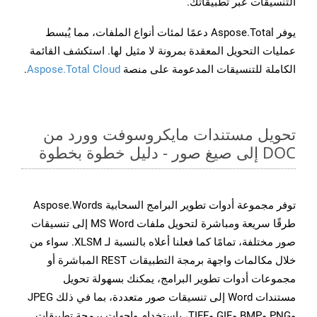
التنسيقات عبر تطبيقاتك.
يوفر Aspose.Total دعمًا لمئات أنواع الملفات، مما يُبسط
عمليات التحويل المعقدة بمرونة لا مثيل لها. استكشف القائمة
الكاملة للتنسيقات المدعومة على منصة
Aspose.Total Cloud
.
تحويل مستندات مايكروسوفت وورد من
DOC إلى صيغ صور - دليل خطوة بخطوة
توفر مجموعة أدوات تطوير البرامج السحابية Aspose.Words
طرقًا سريعة ومباشرة لتحويل ملفات MS Word إلى تنسيقات
صور مختلفة، تمامًا كما فعلنا أعلاه بالنسبة لـ XLSM. سواء من
خلال مكالمات واجهة برمجة التطبيقات REST المباشرة أو
مجموعات أدوات تطوير البرامج، يمكنك بسهولة تحويل
مستندات Word إلى تنسيقات صور متعددة، بما في ذلك JPEG
وPNG وBMP وGIF وTIFF، باستخدام واجهات برمجة تطبيقات