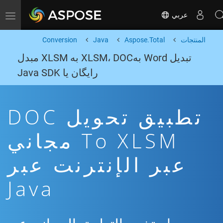
عربي
Toggle navigation
المنتجات
Aspose.Total
Java
Conversion
تبدیل Word بهXLSM، DOC به XLSM مبدل
رایگان یا Java SDK
تطبيق تحويل DOC
To XLSM مجاني
عبر الإنترنت عبر
Java