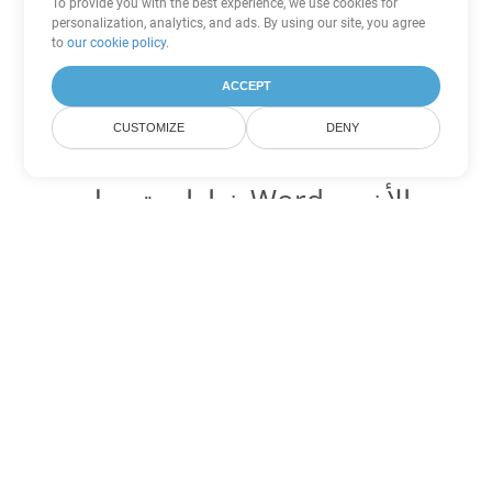
To provide you with the best experience, we use cookies for
personalization, analytics, and ads. By using our site, you agree
to
our cookie policy
.
ACCEPT
CUSTOMIZE
DENY
خيارات تحويل Word الأخرى
تحويل DOT إلى DOC
DOC:
Microsoft Word Binary Format
تحويل DOT إلى DOCX
DOCX:
Office 2007+ Word Document
تحويل DOT إلى DOCM
DOCM:
Microsoft Word 2007 Marco File