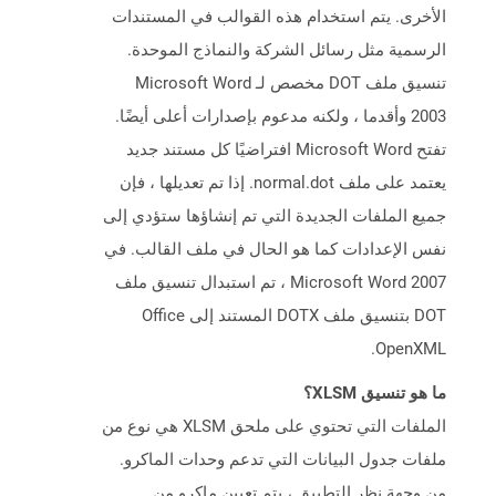
الأخرى. يتم استخدام هذه القوالب في المستندات
الرسمية مثل رسائل الشركة والنماذج الموحدة.
تنسيق ملف DOT مخصص لـ Microsoft Word
2003 وأقدما ، ولكنه مدعوم بإصدارات أعلى أيضًا.
تفتح Microsoft Word افتراضيًا كل مستند جديد
يعتمد على ملف normal.dot. إذا تم تعديلها ، فإن
جميع الملفات الجديدة التي تم إنشاؤها ستؤدي إلى
نفس الإعدادات كما هو الحال في ملف القالب. في
Microsoft Word 2007 ، تم استبدال تنسيق ملف
DOT بتنسيق ملف DOTX المستند إلى Office
OpenXML.
ما هو تنسيق XLSM؟
الملفات التي تحتوي على ملحق XLSM هي نوع من
ملفات جدول البيانات التي تدعم وحدات الماكرو.
من وجهة نظر التطبيق ، يتم تعيين ماكرو من