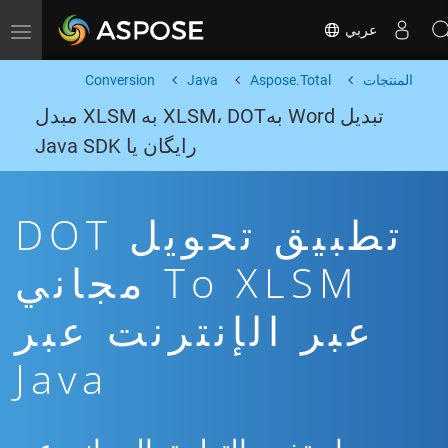
عربي
Toggle navigation
المنتجات
Aspose.Total
Java
Conversion
تبدیل Word بهXLSM، DOT به XLSM مبدل
رایگان یا Java SDK
تطبيق تحويل DOT
To XLSM مجاني
عبر الإنترنت عبر
Java