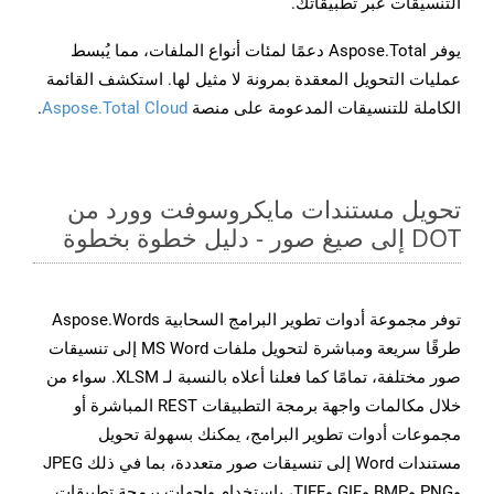
التنسيقات عبر تطبيقاتك.
يوفر Aspose.Total دعمًا لمئات أنواع الملفات، مما يُبسط
عمليات التحويل المعقدة بمرونة لا مثيل لها. استكشف القائمة
الكاملة للتنسيقات المدعومة على منصة
Aspose.Total Cloud
.
تحويل مستندات مايكروسوفت وورد من
DOT إلى صيغ صور - دليل خطوة بخطوة
توفر مجموعة أدوات تطوير البرامج السحابية Aspose.Words
طرقًا سريعة ومباشرة لتحويل ملفات MS Word إلى تنسيقات
صور مختلفة، تمامًا كما فعلنا أعلاه بالنسبة لـ XLSM. سواء من
خلال مكالمات واجهة برمجة التطبيقات REST المباشرة أو
مجموعات أدوات تطوير البرامج، يمكنك بسهولة تحويل
مستندات Word إلى تنسيقات صور متعددة، بما في ذلك JPEG
وPNG وBMP وGIF وTIFF، باستخدام واجهات برمجة تطبيقات