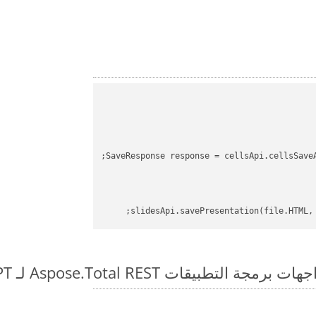
SaveResponse response = cellsApi.cellsSave
slidesApi.savePresentation(file.HTML,
طبيقات Aspose.Total REST لـ JSON to PPT