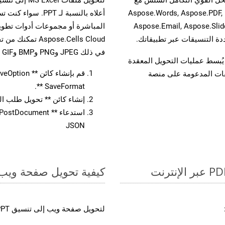
واجهات برمجة تطبيقات Aspose.Total الأخرى، مثل Aspose.Words, Aspose.PDF,
Aspose.Email, Aspose.Slid
المباشرة أو مجموعات أدوات تطوير
في ذلك JPEG وPNG وBMP وGIF وTIFF.
لفات، مما يُبسط عمليات التحويل المعقدة
يقات المدعومة على منصة
SaveFormat **.
إنشاء كائن ** تحويل طلب المستند 
JSON
كيفية تحويل صفحة ويب إل
لتحويل صفحة ويب إلى تنسيق PPT، اتبع الخطوات التالية: