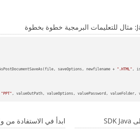
AsPostDocumentSaveAs(file, saveOptions, newfilename + 
".HTML"
, i
 
"PPT"
, valueOutPath, valueOptions, valuePassword, valueFolder, v
ابدأ في الاستفادة من واجهات برمجة الت