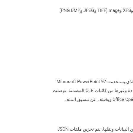
يمكن لـ Aspose.Total Cloud تحويل تنسيقات الملفات من أي مجموعة منتجات إلى أي عائلة منتجات أخرى إلى PDF وDOCX وXPS وimage(TIFF وJPEG وPNG BMP)
يمثل ملف مع ملحق PPT ملف PowerPoint يتكون من مجموعة من الشرائح لعرض عرض شرائح. يحدد تنسيق الملف الثنائي الذي يستخدمه Microsoft PowerPoint 97-
2003. يمكن أن يحتوي ملف PPT على عدة أنواع مختلفة من المعلومات مثل النص والنقاط المصحوبة والصور والوسائط المتعددة وغيرها من كائنات OLE المضمنة. توصلت
Microsoft إلى تنسيق ملفات أحدث لـ PowerPoint ، المعروف باسم PPTX ، من عام 2007 فصاعدًا على أنه يعتمد على Office OpenXML ويختلف عن تنسيق الملف
JSON (تدوين كائن JavaScript) هو تنسيق ملف قياسي مفتوح لمشاركة البيانات التي تستخدم نصًا قابل للقراءة الإنسان لتخزين البيانات ونقلها. يتم تخزين ملفات JSON