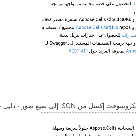
D
للحصول على حصة مجانية من واجهة برمجة
احصل على Aspose.Words و Aspose.Cells Cloud SDKs لشفرة مصدر Java
و
Aspose.Cells GitHub
repos لتجميع / استخدام
صدارات
للحصول على خيارات تنزيل بديلة.
Aspo
لمعرفة المزيد حول
REST API
.
 JSON إلى صيغ صور - دليل خطوة بخطوة
توفر مجموعة أدوات تطوير البرامج السحابية Aspose.Cells حلولاً سريعة وسهلة
 MS Excel إلى تنسيقات صور مختلفة، على غرار العملية الموضحة