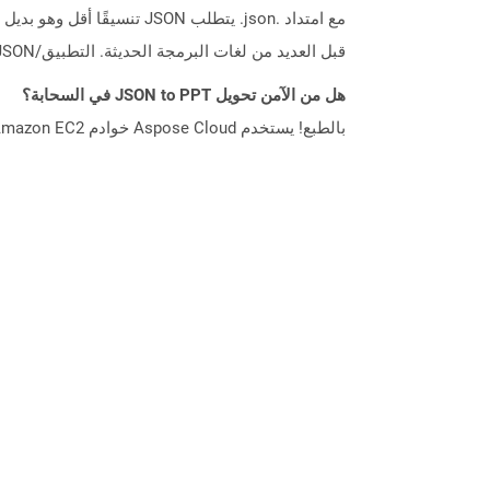
قبل العديد من لغات البرمجة الحديثة. التطبيق/JSON هو نوع الوسائط المستخدم في JSON.
هل من الآمن تحويل JSON to PPT في السحابة؟
بالطبع! يستخدم Aspose Cloud خوادم Amazon EC2 السحابية التي تضمن أمان الخدمة ومرونتها. يرجى قراءة المزيد عن الممارسات الأمنية في Aspose.