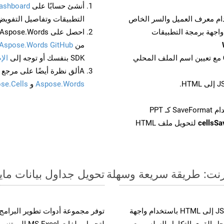
أنشئ حسابًا على
ashboard
م معرف العميل والسر الخاص
التطبيقات وتفاصيل التفويض
من
Aspose.Words GitHub
مع تعيين اسم الملف المحلي
SDK بنفسك أو توجه إلى
الإ
Aألق نظرة أيضًا على مرجع واجهة برمجة التطبيقات المستند إلى Swagger لـ
Aspose.Words
و
se.Cells
cellsS
لتحويل ملف HTML
تحويل جداول بيانات مايكروسوفت إكسل من
حسّن سير عمل تحويل مستنداتك بتحويل ملفات JSON إلى HTML باستخدام واجهة
القوية. يدعم هذا الحل القوي التكامل السلس مع
لتحويل ملفات