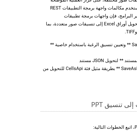
أعلاه بالنسبة لـ PPT. سواء كنت تستخدم مكالمات واجهة برمجة التطبيقات REST
 البرامج، فإن واجهات برمجة تطبيقات
Aspose.Cells Cloud تمكنك من تحويل أوراق Excel إلى تنسيقات صور متعددة، بما
قم بإنشاء كائن ** SaveOption ** وتعيين تنسيق الرغبة باستخدام خاصية **
** لتحويل JSON مستند
استدعاء ** SaveAsPostDocument ** بطريقة مثيل فئة CellsApi للتحويل من
ى تنسيق PPT