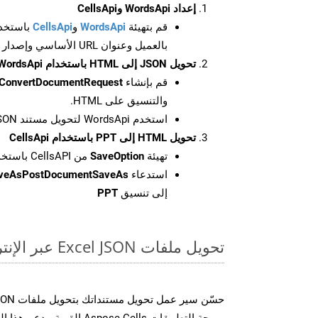
إعداد WordsApi وCellsApi
قم بتهيئة
WordsApi
و
CellsApi
باستخدا
بالعميل وعنوان URL الأساسي وإصدار واجهة برمجة التطبيقات
تحويل JSON إلى HTML باستخدام WordsApi
قم بإنشاء
ConvertDocumentRequest
والتنسيق على HTML.
استخدم WordsApi لتحويل مستند JSON إلى HTML.
تحويل HTML إلى PPT باستخدام CellsApi
تهيئة
SaveOption
من CellsAPI باستخدام SaveFormat كـ PPT
استدعاء
aveAsPostDocumentSaveAs
إلى تنسيق
PPT
تحويل ملفات Excel JSON عبر الإنترنت: طريقة سريعة وسهلة
برمجة التطبيقات Aspose.Cells 