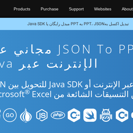
Products
Purchase
Support
Websites
About
تبدیل اکسل بهPPT، JSON به PPT مبدل رایگان یا Java SDK
تطبيق تحويل JSON To PPT مجا
الإنترنت عبر Java
استخدم التطبيق المجا
®
Excel.