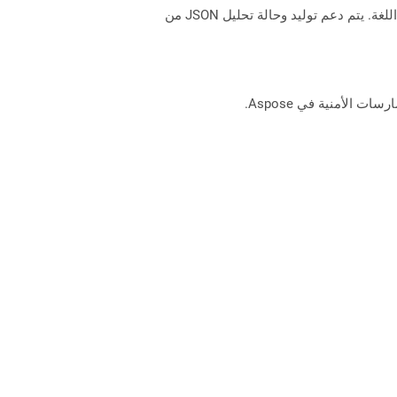
مع امتداد .json. يتطلب JSON تنسيقًا أقل وهو بديل جيد لـ XML. JSON مشتق من JavaScript ولكن هو تنسيق بيانات مستقل اللغة. يتم دعم توليد وحالة تحليل JSON من