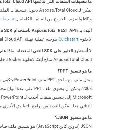
ما تنسيقات الملفات التي تدعمها Aspose.Total Cloud API؟
وMD والمزيد. الخروج من القائمة الكاملة ل
تنسيقات
البدء بـ Aspose.Total REST APIs باستخدام Java SDK: دليل المبتدئين
لا يقوم
Quickstart
بتوجيه عملية تهيئة Aspose.Total Cloud API فحسب، بل يساعد أيضًا في تثبيت المكتبات المطلوبة.
لا أستطيع العثور على SDK للغتي المفضلة. ماذا علي أن أفعل؟
Aspose.Total Cloud متاح أيضًا كحاوية Docker. حاول استخدامه مع cURL في حالة عدم توفر SDK المطلوب بعد.
ما هو تنسيق PPT؟
الثنائي هذا. يمكن للعديد من برامج التطبيق الأخرى مثل OpenOffice Impress و Apple Keynote إنشاء ملفا
ما هو تنسيق JSON؟