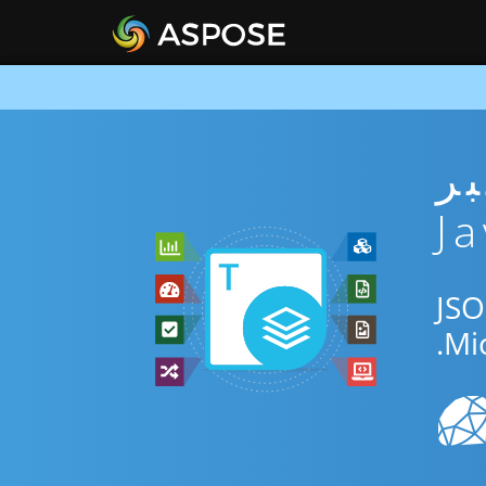
ني عبر
ني عبر الإنترنت أو Java SDK للتحويل بين JSON